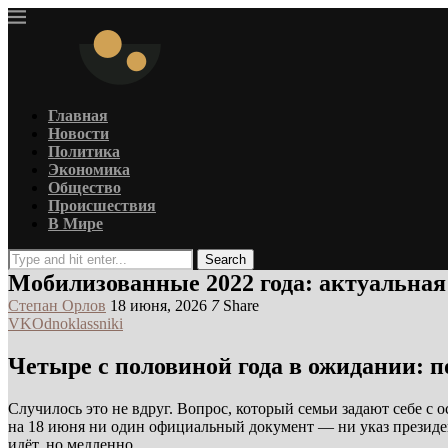
Главная
Новости
Политика
Экономика
Общество
Происшествия
В Мире
Search
Мобилизованные 2022 года: актуальная
Степан Орлов
18 июня, 2026
7
Share
VK
Odnoklassniki
Четыре с половиной года в ожидании: п
Случилось это не вдруг. Вопрос, который семьи задают себе с 
на 18 июня ни один официальный документ — ни указ президен
идёт, но медленно.