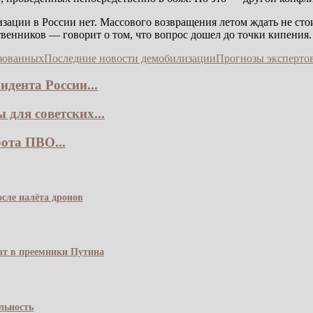
ации в России нет. Массового возвращения летом ждать не стои
енников — говорит о том, что вопрос дошел до точки кипения. В
зованных
Последние новости демобилизации
Прогнозы эксперт
дента России...
для советских...
ота ПВО...
сле налёта дронов
чат в преемники Путина
льность