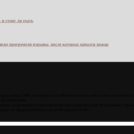
 и стоит ли ехать
янске прогремели взрывы, после которых начался пожар
ны в любых СМИ, на серверах сети Интернет или на любых иных носителях б
лка обязательна.
кции, подлежащая распространению на основании норм Федерального закона
цию, не предназначенную для детей младше 18 лет.