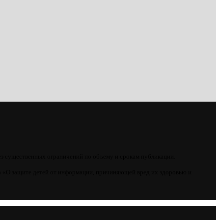
ез существенных ограничений по объему и срокам публикации.
 «О защите детей от информации, причиняющей вред их здоровью и