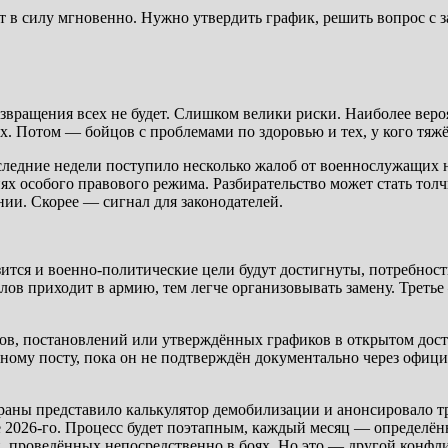
ит в силу мгновенно. Нужно утвердить график, решить вопрос с з
звращения всех не будет. Слишком велики риски. Наиболее вер
ех. Потом — бойцов с проблемами по здоровью и тех, у кого тяж
едние недели поступило несколько жалоб от военнослужащих на
иях особого правового режима. Разбирательство может стать то
ении. Скорее — сигнал для законодателей.
ится и военно-политические цели будут достигнуты, потребнос
ов приходит в армию, тем легче организовывать замену. Третье
ов, постановлений или утверждённых графиков в открытом досту
дному посту, пока он не подтверждён документально через офиц
траны представило калькулятор демобилизации и анонсировало т
це 2026-го. Процесс будет поэтапным, каждый месяц — определён
, проведённых непосредственно в боях. Но это — другой конфли