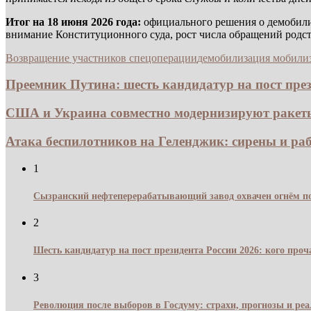
Итог на 18 июня 2026 года:
официального решения о демобилиз
внимание Конституционного суда, рост числа обращений родств
Возвращение участников спецоперации
демобилизация мобили
Преемник Путина: шесть кандидатур на пост прези
США и Украина совместно модернизируют ракеты 
Атака беспилотников на Геленджик: сирены и раб
1
Сызранский нефтеперерабатывающий завод охвачен огнём по
2
Шесть кандидатур на пост президента России 2026: кого про
3
Революция после выборов в Госдуму: страхи, прогнозы и реа