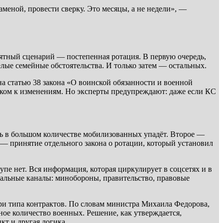
аменой, провести сверку. Это месяцы, а не недели», —
оятный сценарий — постепенная ротация. В первую очередь,
ёлые семейные обстоятельства. И только затем — остальных.
 статью 38 закона «О воинской обязанности и военной
лчком к изменениям. Но эксперты предупреждают: даже если КС
ть в большом количестве мобилизованных упадёт. Второе —
 — принятие отдельного закона о ротации, который установил
пе нет. Вся информация, которая циркулирует в соцсетях и в
иальные каналы: минобороны, правительство, правовые
ри типа контрактов. По словам министра Михаила Федорова,
ное количество военных. Решение, как утверждается,
кт и другая логика.