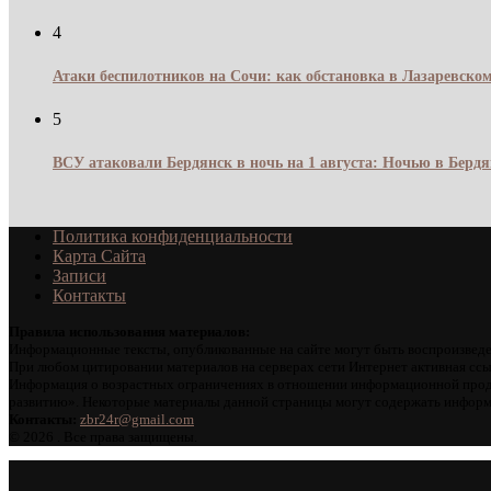
4
Атаки беспилотников на Сочи: как обстановка в Лазаревском
5
ВСУ атаковали Бердянск в ночь на 1 августа: Ночью в Берд
Политика конфиденциальности
Карта Сайта
Записи
Контакты
Правила использования материалов:
Информационные тексты, опубликованные на сайте могут быть воспроизведе
При любом цитировании материалов на серверах сети Интернет активная ссы
Информация о возрастных ограничениях в отношении информационной проду
развитию». Некоторые материалы данной страницы могут содержать информа
Контакты:
zbr24r@gmail.com
©
2026 . Все права защищены.