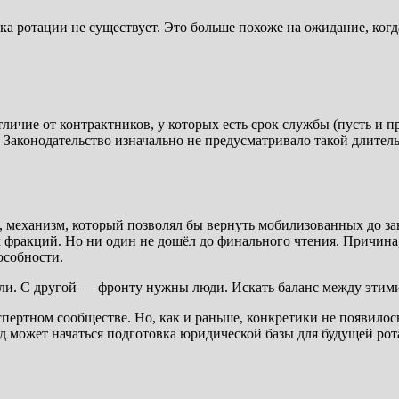
ка ротации не существует. Это больше похоже на ожидание, когд
личие от контрактников, у которых есть срок службы (пусть и 
й. Законодательство изначально не предусматривало такой длите
 механизм, который позволял бы вернуть мобилизованных до зав
фракций. Но ни один не дошёл до финального чтения. Причина, 
особности.
тали. С другой — фронту нужны люди. Искать баланс между этими
спертном сообществе. Но, как и раньше, конкретики не появило
д может начаться подготовка юридической базы для будущей рот