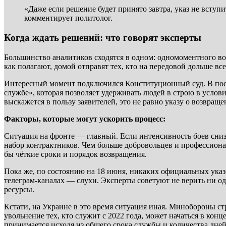
«Даже если решение будет принято завтра, указ не вступ
комментирует политолог.
Когда ждать решений: что говорят эксперты
Большинство аналитиков сходятся в одном: одномоментного во
как полагают, домой отправят тех, кто на передовой дольше вс
Интересный момент подключился Конституционный суд. В посл
службе», которая позволяет удерживать людей в строю в услов
выскажется в пользу заявителей, это не равно указу о возвращ
Факторы, которые могут ускорить процесс:
Ситуация на фронте — главный. Если интенсивность боев сниз
набор контрактников. Чем больше добровольцев и профессионал
бы чёткие сроки и порядок возвращения.
Пока же, по состоянию на 18 июня, никаких официальных указ
телеграм-каналах — слухи. Эксперты советуют не верить ни о
ресурсы.
Кстати, на Украине в это время ситуация иная. Минобороны с
увольнение тех, кто служит с 2022 года, может начаться в кон
принимается исходя из общего срока службы и количества дней