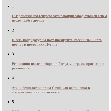
1
Сызранский нефтеперерабатывающий завод охвачен огнём
после налёта дронов
2
Шесть кандидатур на пост президента России 2026: кого
прочат в преемники Путина
3
Революция после выборов в Госдуму: страхи, прогнозы и
реальность
4
Атаки беспилотников на Сочи: как обстановка в
Лазаревском и стоит ли ехать
5