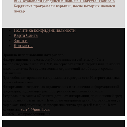
ВСУ атаковали Бердянск в ночь на 1 августа: Ночью в
Бердянске прогремели взрывы, после которых начался
пожар
Политика конфиденциальности
Карта Сайта
Записи
Контакты
Правила использования материалов:
Информационные тексты, опубликованные на сайте могут быть
воспроизведены в любых СМИ, на серверах сети Интернет или на любых
иных носителях без существенных ограничений по объему и срокам
публикации.
При любом цитировании материалов на серверах сети Интернет активная
ссылка обязательна.
Информация о возрастных ограничениях в отношении информационной
продукции, подлежащая распространению на основании норм
Федерального закона «О защите детей от информации, причиняющей вред
их здоровью и развитию». Некоторые материалы данной страницы могут
содержать информацию, не предназначенную для детей младше 18 лет.
Контакты:
zbr24r@gmail.com
©
2026 . Все права защищены.