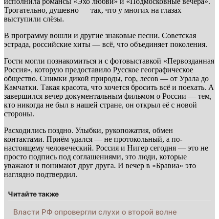
исполнила романсы «Эхо любви» и «Подмосковные вечера».
Трогательно, душевно — так, что у многих на глазах
выступили слёзы.
В программу вошли и другие знаковые песни. Советская
эстрада, российские хиты — всё, что объединяет поколения.
Гости могли познакомиться и с фотовыставкой «Первозданная
Россия», которую предоставило Русское географическое
общество. Снимки дикой природы, гор, лесов — от Урала до
Камчатки. Такая красота, что хочется бросить всё и поехать. А
завершился вечер документальным фильмом о России — тем,
кто никогда не был в нашей стране, он открыл её с новой
стороны.
Расходились поздно. Улыбки, рукопожатия, обмен
контактами. Приём удался — не протокольный, а по-
настоящему человеческий. Россия и Нигер сегодня — это не
просто подпись под соглашениями, это люди, которые
уважают и понимают друг друга. И вечер в «Бравиа» это
наглядно подтвердил.
Читайте также
Власти РФ опровергли слухи о второй волне