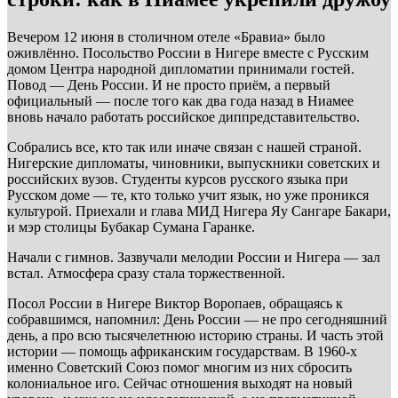
Вечером 12 июня в столичном отеле «Бравиа» было
оживлённо. Посольство России в Нигере вместе с Русским
домом Центра народной дипломатии принимали гостей.
Повод — День России. И не просто приём, а первый
официальный — после того как два года назад в Ниамее
вновь начало работать российское диппредставительство.
Собрались все, кто так или иначе связан с нашей страной.
Нигерские дипломаты, чиновники, выпускники советских и
российских вузов. Студенты курсов русского языка при
Русском доме — те, кто только учит язык, но уже проникся
культурой. Приехали и глава МИД Нигера Яу Сангаре Бакари,
и мэр столицы Бубакар Сумана Гаранке.
Начали с гимнов. Зазвучали мелодии России и Нигера — зал
встал. Атмосфера сразу стала торжественной.
Посол России в Нигере Виктор Воропаев, обращаясь к
собравшимся, напомнил: День России — не про сегодняшний
день, а про всю тысячелетнюю историю страны. И часть этой
истории — помощь африканским государствам. В 1960-х
именно Советский Союз помог многим из них сбросить
колониальное иго. Сейчас отношения выходят на новый