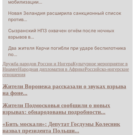
мобилизации…
Новая Зеландия расширила санкционный список
против…
Сызранский НПЗ охвачен огнём после ночных
взрывов в…
Два жителя Керчи погибли при ударе беспилотника
по…
Дружба народов России и Нигера
Культурное мероприятие в
Ниамее
Народная дипломатия в Африке
Российско-нигерские
отношения
Жители Воронежа рассказали о звуках взрыва
на фоне...
Жители Подмосковья сообщили о новых
взрывах: обнародованы подробности...
«Бить москаля»: Депутат Госдумы Колесник
назвал президента Польши...