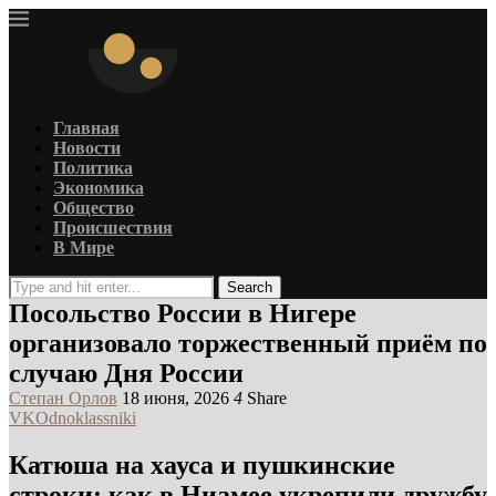
Главная
Новости
Политика
Экономика
Общество
Происшествия
В Мире
Search
Посольство России в Нигере
организовало торжественный приём по
случаю Дня России
Степан Орлов
18 июня, 2026
4
Share
VK
Odnoklassniki
Катюша на хауса и пушкинские
строки: как в Ниамее укрепили дружбу