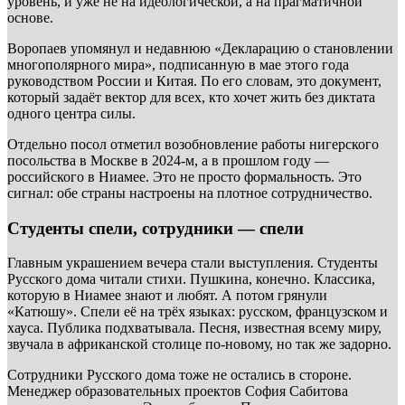
уровень, и уже не на идеологической, а на прагматичной
основе.
Воропаев упомянул и недавнюю «Декларацию о становлении
многополярного мира», подписанную в мае этого года
руководством России и Китая. По его словам, это документ,
который задаёт вектор для всех, кто хочет жить без диктата
одного центра силы.
Отдельно посол отметил возобновление работы нигерского
посольства в Москве в 2024-м, а в прошлом году —
российского в Ниамее. Это не просто формальность. Это
сигнал: обе страны настроены на плотное сотрудничество.
Студенты спели, сотрудники — спели
Главным украшением вечера стали выступления. Студенты
Русского дома читали стихи. Пушкина, конечно. Классика,
которую в Ниамее знают и любят. А потом грянули
«Катюшу». Спели её на трёх языках: русском, французском и
хауса. Публика подхватывала. Песня, известная всему миру,
звучала в африканской столице по-новому, но так же задорно.
Сотрудники Русского дома тоже не остались в стороне.
Менеджер образовательных проектов София Сабитова