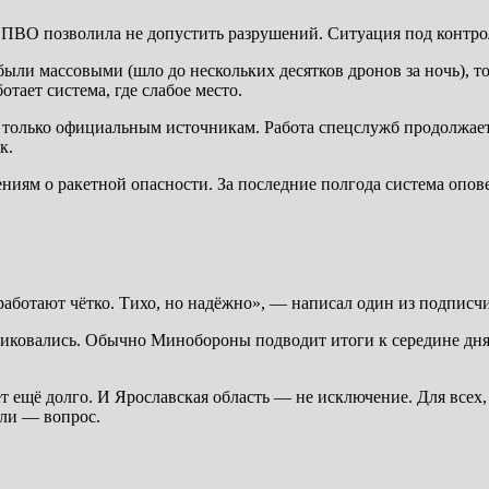
 ПВО позволила не допустить разрушений. Ситуация под контрол
ыли массовыми (шло до нескольких десятков дронов за ночь), то 
тает система, где слабое место.
ть только официальным источникам. Работа спецслужб продолжа
к.
иям о ракетной опасности. За последние полгода система опове
работают чётко. Тихо, но надёжно», — написал один из подписчи
ковались. Обычно Минобороны подводит итоги к середине дня. 
 ещё долго. И Ярославская область — не исключение. Для всех, 
 ли — вопрос.