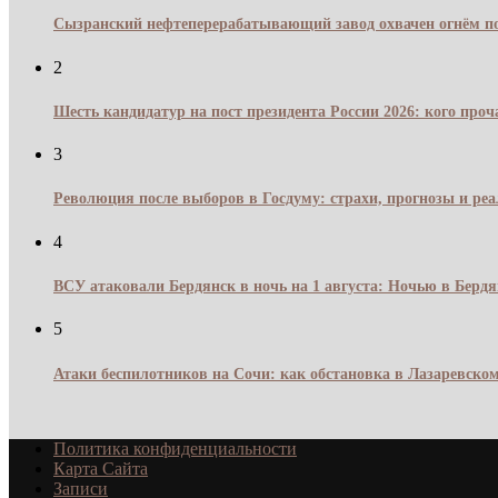
Сызранский нефтеперерабатывающий завод охвачен огнём по
2
Шесть кандидатур на пост президента России 2026: кого про
3
Революция после выборов в Госдуму: страхи, прогнозы и реа
4
ВСУ атаковали Бердянск в ночь на 1 августа: Ночью в Берд
5
Атаки беспилотников на Сочи: как обстановка в Лазаревском
Политика конфиденциальности
Карта Сайта
Записи