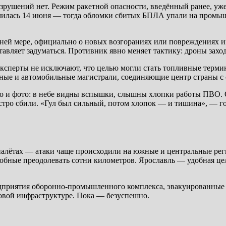
зрушений нет. Режим ракетной опасности, введённый ранее, уже 
лучилась 14 июня — тогда обломки сбитых БПЛА упали на промы
ней мере, официально о новых возгораниях или повреждениях и
тавляет задуматься. Противник явно меняет тактику: дроны захо
Эксперты не исключают, что целью могли стать топливные терми
ные и автомобильные магистрали, соединяющие центр страны с 
о и фото: в небе видны вспышки, слышны хлопки работы ПВО. Од
ыстро сбили. «Гул был сильный, потом хлопок — и тишина», — 
 налётах — атаки чаще происходили на южные и центральные ре
собные преодолевать сотни километров. Ярославль — удобная цел
дприятия оборонно-промышленного комплекса, эвакуированные и
ловой инфраструктуре. Пока — безуспешно.