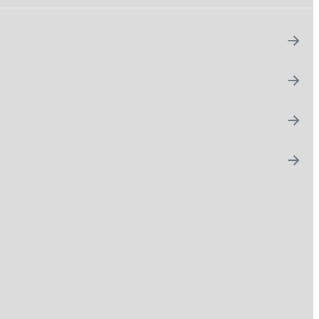
→
→
→
→