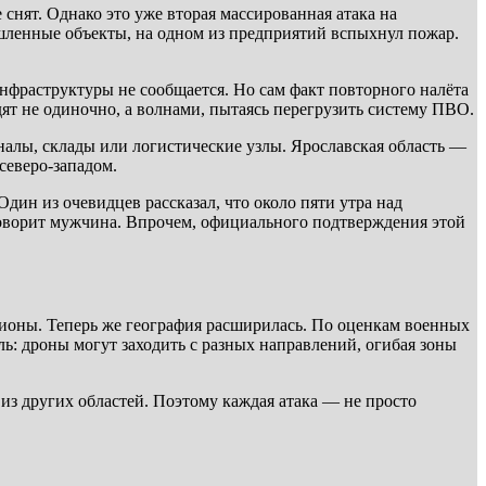
снят. Однако это уже вторая массированная атака на
шленные объекты, на одном из предприятий вспыхнул пожар.
нфраструктуры не сообщается. Но сам факт повторного налёта
дят не одиночно, а волнами, пытаясь перегрузить систему ПВО.
налы, склады или логистические узлы. Ярославская область —
северо-западом.
ин из очевидцев рассказал, что около пяти утра над
говорит мужчина. Впрочем, официального подтверждения этой
гионы. Теперь же география расширилась. По оценкам военных
ь: дроны могут заходить с разных направлений, огибая зоны
з других областей. Поэтому каждая атака — не просто