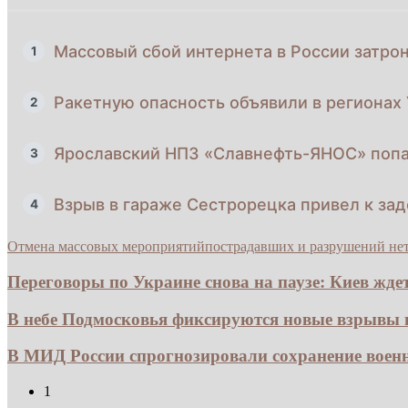
Массовый сбой интернета в России затро
1
Ракетную опасность объявили в регионах 
2
Ярославский НПЗ «Славнефть-ЯНОС» попа
3
Взрыв в гараже Сестрорецка привел к за
4
Отмена массовых мероприятий
пострадавших и разрушений не
Переговоры по Украине снова на паузе: Киев ждет.
В небе Подмосковья фиксируются новые взрывы из
В МИД России спрогнозировали сохранение воен
1