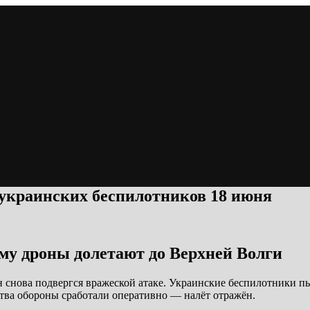
 украинских беспилотников 18 июня
му дроны долетают до Верхней Волги
 снова подвергся вражеской атаке. Украинские беспилотники пы
ва обороны сработали оперативно — налёт отражён.