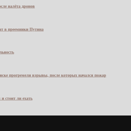
сле налёта дронов
чат в преемники Путина
льность
янске прогремели взрывы, после которых начался пожар
 и стоит ли ехать