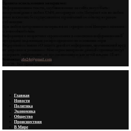
Правила использования материалов:
Информационные тексты, опубликованные на сайте могут быть
воспроизведены в любых СМИ, на серверах сети Интернет или на любых
иных носителях без существенных ограничений по объему и срокам
публикации.
При любом цитировании материалов на серверах сети Интернет активная
ссылка обязательна.
Информация о возрастных ограничениях в отношении информационной
продукции, подлежащая распространению на основании норм
Федерального закона «О защите детей от информации, причиняющей вред
их здоровью и развитию». Некоторые материалы данной страницы могут
содержать информацию, не предназначенную для детей младше 18 лет.
Контакты:
zbr24r@gmail.com
©
2026 . Все права защищены.
Главная
Новости
Политика
Экономика
Общество
Происшествия
В Мире