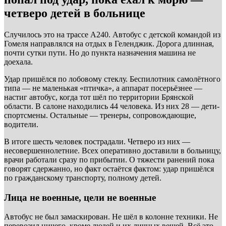
четверо детей в больнице
Случилось это на трассе А240. Автобус с детской командой из
Гомеля направлялся на отдых в Геленджик. Дорога длинная,
почти сутки пути. Но до пункта назначения машина не
доехала.
Удар пришёлся по лобовому стеклу. Беспилотник самолётного
типа — не маленькая «птичка», а аппарат посерьёзнее —
настиг автобус, когда тот шёл по территории Брянской
области. В салоне находились 44 человека. Из них 28 — дети-
спортсмены. Остальные — тренеры, сопровождающие,
водители.
В итоге шесть человек пострадали. Четверо из них —
несовершеннолетние. Всех оперативно доставили в больницу,
врачи работали сразу по прибытии. О тяжести ранений пока
говорят сдержанно, но факт остаётся фактом: удар пришёлся
по гражданскому транспорту, полному детей.
Лица не военные, цели не военные
Автобус не был замаскирован. Не шёл в колонне техники. Не
перевозил ничего, кроме людей и их личных вещей. Всё это