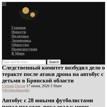
Главная
Новости
Политика
Экономика
Общество
Происшествия
В Мире
Search
Следственный комитет возбудил дело о
теракте после атаки дрона на автобус с
детьми в Брянской области
Степан Орлов
17 июня, 2026
5
Share
VK
Odnoklassniki
Автобус с 28 юными футболистами
попал под удар, пока ехал к морю —