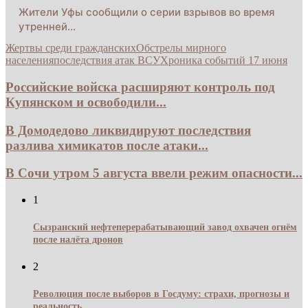
Жители Уфы сообщили о серии взрывов во время
утренней…
Жертвы среди гражданских
Обстрелы мирного
населения
последствия атак ВСУ
Хроника событий 17 июня
Российские войска расширяют контроль под
Купянском и освободили...
В Домодедово ликвидируют последствия
разлива химикатов после атаки...
В Сочи утром 5 августа ввели режим опасности...
1
Сызранский нефтеперерабатывающий завод охвачен огнём
после налёта дронов
2
Революция после выборов в Госдуму: страхи, прогнозы и
реальность