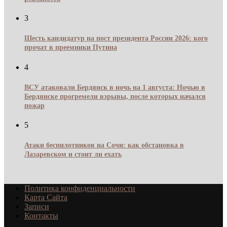
3
Шесть кандидатур на пост президента России 2026: кого
прочат в преемники Путина
4
ВСУ атаковали Бердянск в ночь на 1 августа: Ночью в
Бердянске прогремели взрывы, после которых начался
пожар
5
Атаки беспилотников на Сочи: как обстановка в
Лазаревском и стоит ли ехать
Политика конфиденциальности
Карта Сайта
Записи
Контакты