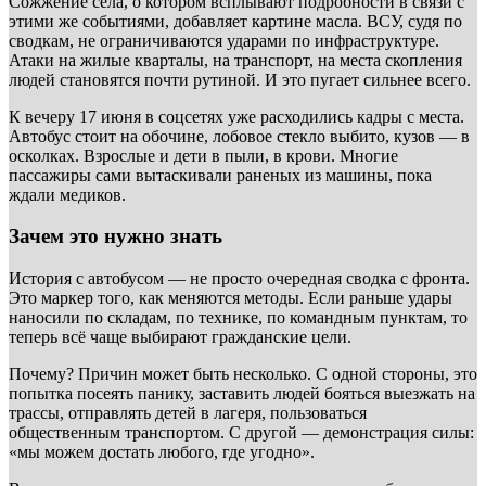
Сожжение села, о котором всплывают подробности в связи с
этими же событиями, добавляет картине масла. ВСУ, судя по
сводкам, не ограничиваются ударами по инфраструктуре.
Атаки на жилые кварталы, на транспорт, на места скопления
людей становятся почти рутиной. И это пугает сильнее всего.
К вечеру 17 июня в соцсетях уже расходились кадры с места.
Автобус стоит на обочине, лобовое стекло выбито, кузов — в
осколках. Взрослые и дети в пыли, в крови. Многие
пассажиры сами вытаскивали раненых из машины, пока
ждали медиков.
Зачем это нужно знать
История с автобусом — не просто очередная сводка с фронта.
Это маркер того, как меняются методы. Если раньше удары
наносили по складам, по технике, по командным пунктам, то
теперь всё чаще выбирают гражданские цели.
Почему? Причин может быть несколько. С одной стороны, это
попытка посеять панику, заставить людей бояться выезжать на
трассы, отправлять детей в лагеря, пользоваться
общественным транспортом. С другой — демонстрация силы:
«мы можем достать любого, где угодно».