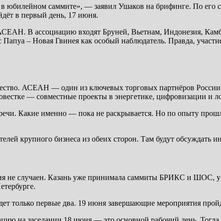
ие в юбилейном саммите», — заявил Ушаков на брифинге. По его
дёт в первый день, 17 июня.
 АСЕАН. В ассоциацию входят Бруней, Вьетнам, Индонезия, Кам
Папуа – Новая Гвинея как особый наблюдатель. Правда, участи
ичество. АСЕАН — один из ключевых торговых партнёров России
повестке — совместные проекты в энергетике, цифровизации и л
ечи. Какие именно — пока не раскрывается. Но по опыту прошл
телей крупного бизнеса из обеих сторон. Там будут обсуждать и
я не случаен. Казань уже принимала саммиты БРИКС и ШОС, у го
етербурге.
дет только первые два. 19 июня завершающие мероприятия пройд
ацию на заседании 18 июня — это основной рабочий день. Тогд