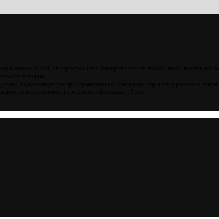
ны в любых СМИ, на серверах сети Интернет или на любых иных носителях б
лка обязательна.
кции, подлежащая распространению на основании норм Федерального закона
цию, не предназначенную для детей младше 18 лет.