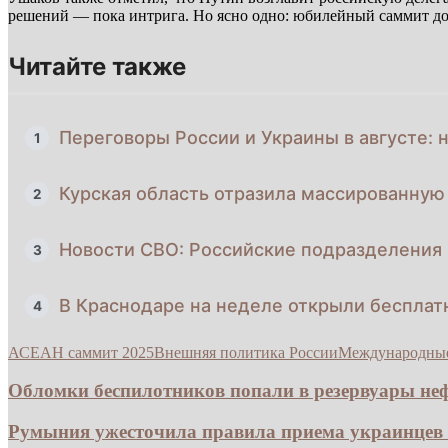
решений — пока интрига. Но ясно одно: юбилейный саммит до
Читайте также
Переговоры России и Украины в августе: 
1
Курская область отразила массированную 
2
Новости СВО: Российские подразделения 
3
В Краснодаре на неделе открыли бесплат
4
АСЕАН саммит 2025
Внешняя политика России
Международны
Обломки беспилотников попали в резервуары неф
Румыния ужесточила правила приема украинцев 