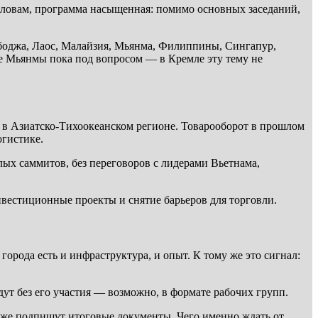
 словам, программа насыщенная: помимо основных заседаний,
боджа, Лаос, Малайзия, Мьянма, Филиппины, Сингапур,
е Мьянмы пока под вопросом — в Кремле эту тему не
 в Азиатско-Тихоокеанском регионе. Товарооборот в прошлом
огистике.
ых саммитов, без переговоров с лидерами Вьетнама,
нвестиционные проекты и снятие барьеров для торговли.
рода есть и инфраструктура, и опыт. К тому же это сигнал:
ут без его участия — возможно, в формате рабочих групп.
а же подпишут итоговые документы. Чего именно ждать от