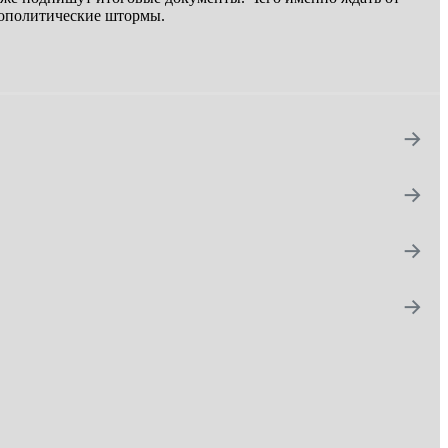
еополитические штормы.
→
→
→
→