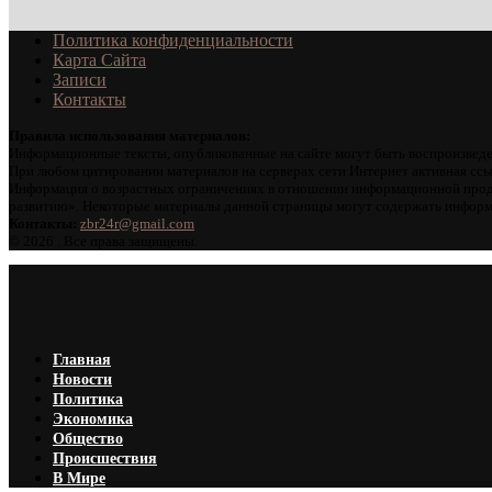
Политика конфиденциальности
Карта Сайта
Записи
Контакты
Правила использования материалов:
Информационные тексты, опубликованные на сайте могут быть воспроизведе
При любом цитировании материалов на серверах сети Интернет активная ссы
Информация о возрастных ограничениях в отношении информационной проду
развитию». Некоторые материалы данной страницы могут содержать информа
Контакты:
zbr24r@gmail.com
©
2026 . Все права защищены.
Главная
Новости
Политика
Экономика
Общество
Происшествия
В Мире