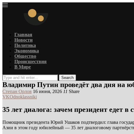
Главная
Новости
Политика
Экономика
Общество
Происшествия
В Мире
Search
Владимир Путин проведёт два дня на 
Степан Орлов
16 июня, 2026
11
Share
VK
Odnoklassniki
35 лет диалога: зачем президент едет 
Помощник президента Юрий Ушаков подтвердил: глава государс
Азии в этом году юбилейный — 35 лет диалоговому партнёрств