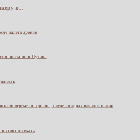
еру в...
сле налёта дронов
чат в преемники Путина
льность
янске прогремели взрывы, после которых начался пожар
 и стоит ли ехать