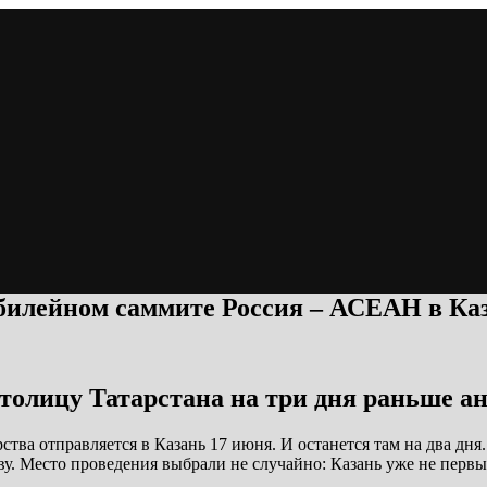
юбилейном саммите Россия – АСЕАН в Ка
в столицу Татарстана на три дня раньше 
тва отправляется в Казань 17 июня. И останется там на два дн
у. Место проведения выбрали не случайно: Казань уже не перв