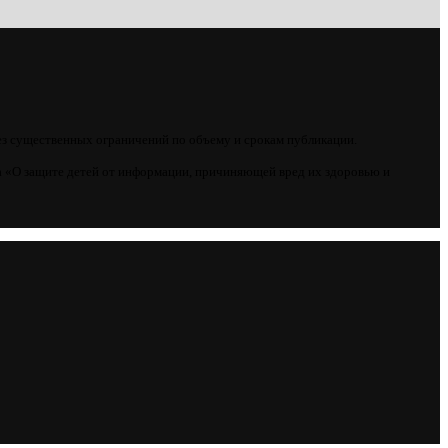
ез существенных ограничений по объему и срокам публикации.
 «О защите детей от информации, причиняющей вред их здоровью и