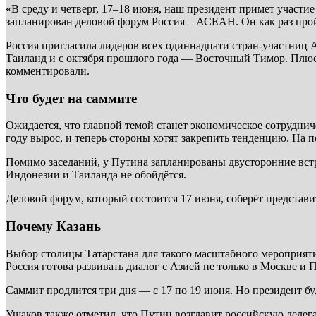
«В среду и четверг, 17–18 июня, наш президент примет участ
запланирован деловой форум Россия – АСЕАН. Он как раз прой
Россия пригласила лидеров всех одиннадцати стран-участниц
Таиланд и с октября прошлого года — Восточный Тимор. Плюс 
комментировали.
Что будет на саммите
Ожидается, что главной темой станет экономическое сотрудн
году вырос, и теперь стороны хотят закрепить тенденцию. На 
Помимо заседаний, у Путина запланированы двусторонние встр
Индонезии и Таиланда не обойдётся.
Деловой форум, который состоится 17 июня, соберёт представи
Почему Казань
Выбор столицы Татарстана для такого масштабного мероприяти
Россия готова развивать диалог с Азией не только в Москве и П
Саммит продлится три дня — с 17 по 19 июня. Но президент бу
Ушаков также отметил, что Путин возглавит российскую делег