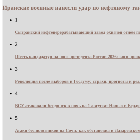
Иранские военные нанесли удар по нефтяному танк
1
Сызранский нефтеперерабатывающий завод охвачен огнём по
2
Шесть кандидатур на пост президента России 2026: кого про
3
Революция после выборов в Госдуму: страхи, прогнозы и реа
4
ВСУ атаковали Бердянск в ночь на 1 августа: Ночью в Берд
5
Атаки беспилотников на Сочи: как обстановка в Лазаревском