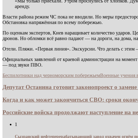
«Мы только приехали. Утром проснулись от хлопков. Дум
аренду.
Власти района режим ЧС пока не вводили. Но меры предосторо
Обстановка напряжённая по всему побережью.
По оценкам экспертов, Киев наращивает количество ударов. 
дронов. Но обломки всё равно падают — на дороги, на дома, н
Отели. Пляжи. «Первая линия». Экскурсии. Что делать с этим 
Официальных заявлений от краевой администрации на момент 
— под звуки ПВО.
Беспилотники над черноморским побережьем
Военные учения в
Депутат Останина готовит законопроект о замене 
Когда и как может закончиться СВО: сроки оконч
Российские войска продолжают наступление на не
1
Сызранский нефтеперерабатывающий завод охвачен огнём по