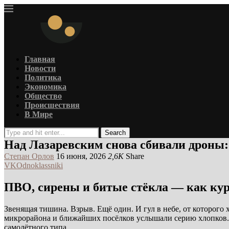
Главная
Новости
Политика
Экономика
Общество
Происшествия
В Мире
Search
Над Лазаревским снова сбивали дроны:
Степан Орлов
16 июня, 2026
2,6K
Share
VK
Odnoklassniki
ПВО, сирены и битые стёкла — как ку
Звенящая тишина. Взрыв. Ещё один. И гул в небе, от которого
микрорайона и ближайших посёлков услышали серию хлопков. 
самолётного типа.