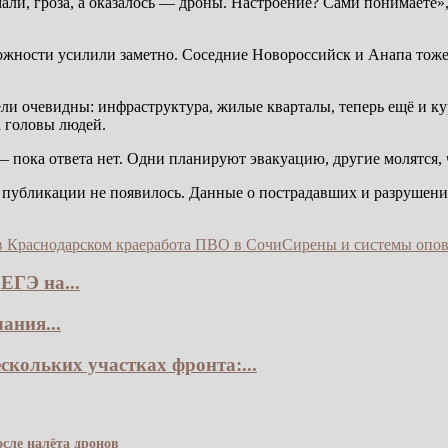
али, гроза, а оказалось — дроны. Настроение? Сами понимаете»
жности усилили заметно. Соседние Новороссийск и Анапа тоже 
Цели очевидны: инфраструктура, жилые кварталы, теперь ещё и 
а головы людей.
— пока ответа нет. Одни планируют эвакуацию, другие молятся, 
публикации не появилось. Данные о пострадавших и разрушения
 Краснодарском крае
работа ПВО в Сочи
Сирены и системы опо
ЕГЭ на...
ания...
скольких участках фронта:...
сле налёта дронов