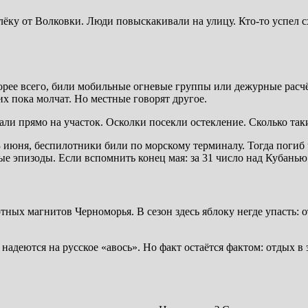
ку от Волковки. Люди повыскакивали на улицу. Кто-то успел сх
рее всего, били мобильные огневые группы или дежурные расчё
 пока молчат. Но местные говорят другое.
ли прямо на участок. Осколки посекли остекление. Сколько та
 13 июня, беспилотники били по морскому терминалу. Тогда погиб
е эпизоды. Если вспомнить конец мая: за 31 число над Кубанью
тных магнитов Черноморья. В сезон здесь яблоку негде упасть: о
деются на русское «авось». Но факт остаётся фактом: отдых в 