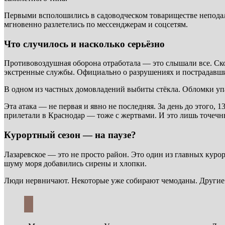
Первыми всполошились в садоводческом товариществе неподалё
мгновенно разлетелись по мессенджерам и соцсетям.
Что случилось и насколько серьёзно
Противовоздушная оборона отработала — это слышали все. Ско
экстренные службы. Официально о разрушениях и пострадавших
В одном из частных домовладений выбиты стёкла. Обломки упа
Эта атака — не первая и явно не последняя. За день до этого,
прилетали в Краснодар — тоже с жертвами. И это лишь точечны
Курортный сезон — на паузе?
Лазаревское — это не просто район. Это один из главных курор
шуму моря добавились сирены и хлопки.
Люди нервничают. Некоторые уже собирают чемоданы. Другие на