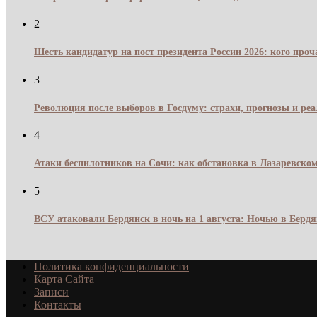
2
Шесть кандидатур на пост президента России 2026: кого про
3
Революция после выборов в Госдуму: страхи, прогнозы и реа
4
Атаки беспилотников на Сочи: как обстановка в Лазаревском
5
ВСУ атаковали Бердянск в ночь на 1 августа: Ночью в Берд
Политика конфиденциальности
Карта Сайта
Записи
Контакты