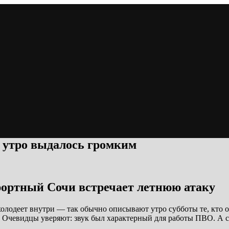
 утро выдалось громким
рортный Сочи встречает летнюю атаку
 холодеет внутри — так обычно описывают утро субботы те, кто 
Очевидцы уверяют: звук был характерный для работы ПВО. А с