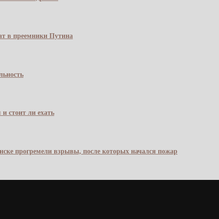
чат в преемники Путина
льность
 и стоит ли ехать
янске прогремели взрывы, после которых начался пожар