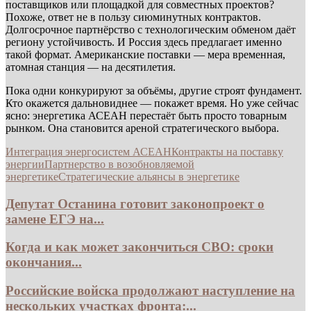
поставщиков или площадкой для совместных проектов?
Похоже, ответ не в пользу сиюминутных контрактов.
Долгосрочное партнёрство с технологическим обменом даёт
региону устойчивость. И Россия здесь предлагает именно
такой формат. Американские поставки — мера временная,
атомная станция — на десятилетия.
Пока одни конкурируют за объёмы, другие строят фундамент.
Кто окажется дальновиднее — покажет время. Но уже сейчас
ясно: энергетика АСЕАН перестаёт быть просто товарным
рынком. Она становится ареной стратегического выбора.
Интеграция энергосистем АСЕАН
Контракты на поставку
энергии
Партнерство в возобновляемой
энергетике
Стратегические альянсы в энергетике
Депутат Останина готовит законопроект о
замене ЕГЭ на...
Когда и как может закончиться СВО: сроки
окончания...
Российские войска продолжают наступление на
нескольких участках фронта:...