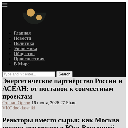
Главная
Новости
Политика
Экономика
Общество
Происшествия
В Мире
Search
Энергетическое партнёрство России и
АСЕАН: от поставок к совместным
проектам
Степан Орлов
16 июня, 2026
27
Share
VK
Odnoklassniki
Реакторы вместо сырья: как Москва
меняет стратегию в Юго-Восточной