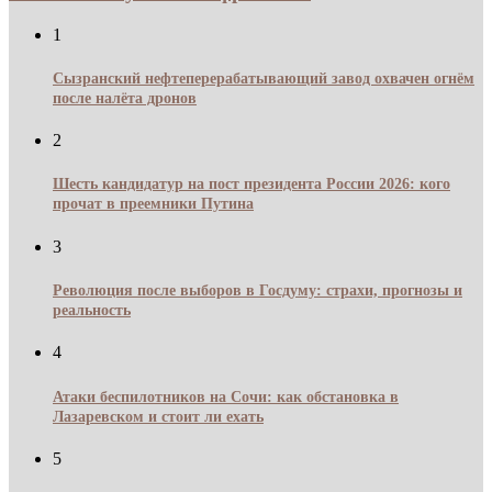
1
Сызранский нефтеперерабатывающий завод охвачен огнём
после налёта дронов
2
Шесть кандидатур на пост президента России 2026: кого
прочат в преемники Путина
3
Революция после выборов в Госдуму: страхи, прогнозы и
реальность
4
Атаки беспилотников на Сочи: как обстановка в
Лазаревском и стоит ли ехать
5