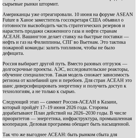
сырьевые рынки штормит.
Американцы уже отреагировали. 10 июня на форуме ASEAN
Future в Ханое заместитель госсекретаря США объявил о
готовности высвободить часть стратегических резервов и
нарастить продажи сжиженного газа и нефти странам
АСЕАН. Вашингтон делает ставку на быстрые поставки —
нефть и газ на Филиппины, СПГ во Вьетнам. Это тактика
пожарной команды: залить топливом, чтобы не было
дефицита.
Россия выбирает другой путь. Вместо разовых отгрузок —
долгосрочные проекты. АЭС, исследовательские реакторы,
обучение специалистов. Такая модель снижает зависимость
региона от колебаний цен и перебоев. Для стран АСЕАН это
шанс диверсифицировать энергетику и получить доступ к
технологиям, а не только к сырью.
Следующий этап — саммит Россия-АСЕАН в Казани,
который пройдёт 17–19 июня 2026 года. Стороны
дорабатывают План действий на 2026–2030 годы. В числе
приоритетов — энергетика, инфраструктура, промышленная
кооперация. Деловая программа обещает быть насыщенной.
Так что же выгоднее АСЕАН: быть рынком сбыта для