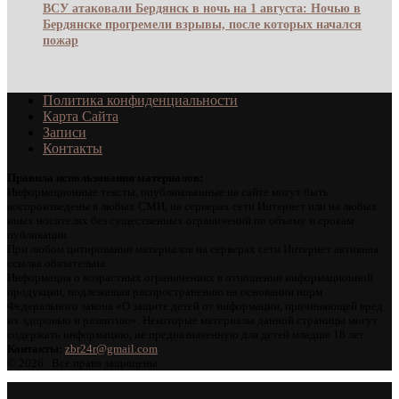
ВСУ атаковали Бердянск в ночь на 1 августа: Ночью в
Бердянске прогремели взрывы, после которых начался
пожар
Политика конфиденциальности
Карта Сайта
Записи
Контакты
Правила использования материалов:
Информационные тексты, опубликованные на сайте могут быть
воспроизведены в любых СМИ, на серверах сети Интернет или на любых
иных носителях без существенных ограничений по объему и срокам
публикации.
При любом цитировании материалов на серверах сети Интернет активная
ссылка обязательна.
Информация о возрастных ограничениях в отношении информационной
продукции, подлежащая распространению на основании норм
Федерального закона «О защите детей от информации, причиняющей вред
их здоровью и развитию». Некоторые материалы данной страницы могут
содержать информацию, не предназначенную для детей младше 18 лет.
Контакты:
zbr24r@gmail.com
©
2026 . Все права защищены.