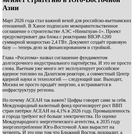
Азии
Март 2026 года стал важной вехой для российско-вьетнамских
отношений. В Ханое подписали межправительственное
соглашение о строительстве АЭС «Ниньтхуан-1». Проект
предусматривает два блока с реакторами ВВЭР-1200
суммарной мощностью 2,4 ГВт. Документ создаёт правовую
базу — теперь дело за финансированием и стройкой.
Глава «Росатома» назвал соглашение фундаментом
долгосрочного индустриального партнёрства. И это не просто
слова. Вьетнам уже много лет эксплуатирует российское
ядерное топливо на Далатском реакторе, а совместный Центр
ядерной науки и технологий — следующий шаг. Выходит,
Москва не просто продаёт энергию, а встраивается в
инфраструктуру региона.
Но почему АСЕАН так важен? Цифры говорят сами за себя.
Международный валютный фонд прогнозирует рост ВВП
стран пятёрки АСЕАН на 4,1% в 2026 году. Промышленность
и города требуют всё больше электричества. По оценке
Международного энергетического агентства, к 2035 году
энергопотребление Юго-Восточной Азии вырастет на
четверть. И это при том что Ближний Восток лихорадит, а