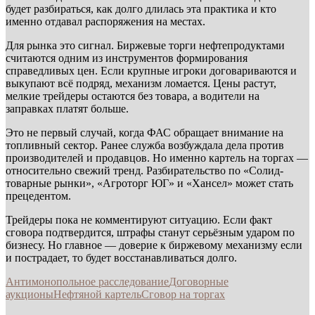
будет разбираться, как долго длилась эта практика и кто
именно отдавал распоряжения на местах.
Для рынка это сигнал. Биржевые торги нефтепродуктами
считаются одним из инструментов формирования
справедливых цен. Если крупные игроки договариваются и
выкупают всё подряд, механизм ломается. Цены растут,
мелкие трейдеры остаются без товара, а водители на
заправках платят больше.
Это не первый случай, когда ФАС обращает внимание на
топливный сектор. Ранее служба возбуждала дела против
производителей и продавцов. Но именно картель на торгах —
относительно свежий тренд. Разбирательство по «Солид-
товарные рынки», «Агроторг ЮГ» и «Хансел» может стать
прецедентом.
Трейдеры пока не комментируют ситуацию. Если факт
сговора подтвердится, штрафы станут серьёзным ударом по
бизнесу. Но главное — доверие к биржевому механизму если
и пострадает, то будет восстанавливаться долго.
Антимонопольное расследование
Договорные
аукционы
Нефтяной картель
Сговор на торгах