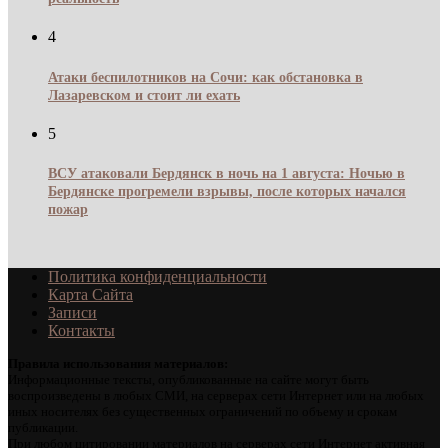
4
Атаки беспилотников на Сочи: как обстановка в
Лазаревском и стоит ли ехать
5
ВСУ атаковали Бердянск в ночь на 1 августа: Ночью в
Бердянске прогремели взрывы, после которых начался
пожар
Политика конфиденциальности
Карта Сайта
Записи
Контакты
Правила использования материалов:
Информационные тексты, опубликованные на сайте могут быть
воспроизведены в любых СМИ, на серверах сети Интернет или на любых
иных носителях без существенных ограничений по объему и срокам
публикации.
При любом цитировании материалов на серверах сети Интернет активная