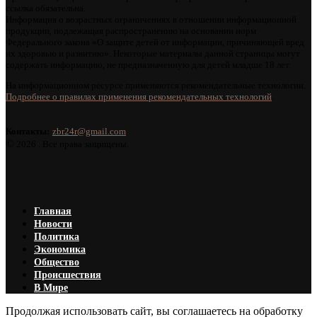
ссылка обязательна.
Информация о возрастных ограничениях в отношении информационной
продукции, подлежащая распространению на основании норм
Федерального закона «О защите детей от информации, причиняющей вред
их здоровью и развитию». Некоторые материалы данной страницы могут
содержать информацию, не предназначенную для детей младше 18 лет.
На информационном ресурсе применяются рекомендательные технологии.
Подробнее о правилах применения рекомендательных технологий
.
Контакты:
zbr24r@gmail.com
©
2026 . Все права защищены.
Главная
Новости
Политика
Экономика
Общество
Происшествия
В Мире
Продолжая использовать сайт, вы соглашаетесь на обработку