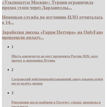
«Ультиматум Москве»: Турция ограничила
проход судов через Дарданеллы...
Немецкая служба по изучению НЛО отчиталась
о 14...
Заработки звезды «Гарри Поттера» на OnlyFans
превзошли оплату...
1
Шесть кандидатур на пост президента России 2026: кого
прочат в преемники Путина
2
Сызранский нефтеперерабатывающий завод охвачен огнём
после налёта дронов
3
Революция после выборов в Госдуму: страхи, прогнозы и
реальность