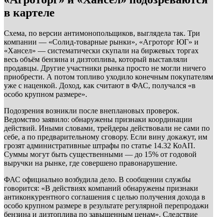
в картеле
Схема, по версии антимонопольщиков, выглядела так. Три
компании — «Солид-товарные рынки», «Агроторг ЮГ» и
«Хансел» — систематически скупали на биржевых торгах
весь объём бензина и дизтоплива, который выставляли
продавцы. Другие участники рынка просто не могли ничего
приобрести. А потом топливо уходило конечным покупателям
уже с наценкой. Доход, как считают в ФАС, получался «в
особо крупном размере».
Подозрения возникли после внеплановых проверок.
Ведомство заявило: обнаружены признаки координации
действий. Иными словами, трейдеры действовали не сами по
себе, а по предварительному сговору. Если вину докажут, им
грозят административные штрафы по статье 14.32 КоАП.
Суммы могут быть существенными — до 15% от годовой
выручки на рынке, где совершено правонарушение.
ФАС официально возбудила дело. В сообщении службы
говорится: «В действиях компаний обнаружены признаки
антиконкурентного соглашения с целью получения дохода в
особо крупном размере в результате регулярной перепродажи
бензина и дизтоплива по завышенным ценам». Следствие