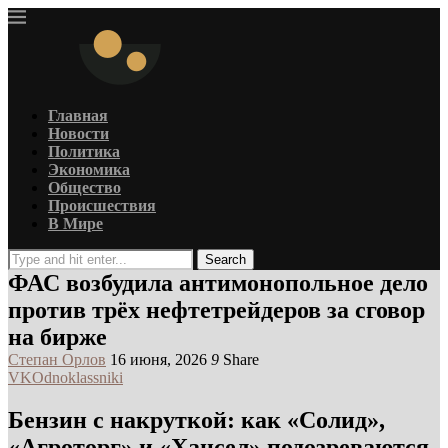
Главная
Новости
Политика
Экономика
Общество
Происшествия
В Мире
Search
ФАС возбудила антимонопольное дело
против трёх нефтетрейдеров за сговор
на бирже
Степан Орлов
16 июня, 2026
9
Share
VK
Odnoklassniki
Бензин с накруткой: как «Солид»,
«Агроторг» и «Хансел» подозреваются