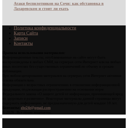
Атаки беспилотников на Сочи: как обстановка в
Лазаревском и стоит ли ехать
Политика конфиденциальности
Карта Сайта
Записи
Контакты
Правила использования материалов:
Информационные тексты, опубликованные на сайте могут быть
воспроизведены в любых СМИ, на серверах сети Интернет или на любых
иных носителях без существенных ограничений по объему и срокам
публикации.
При любом цитировании материалов на серверах сети Интернет активная
ссылка обязательна.
Информация о возрастных ограничениях в отношении информационной
продукции, подлежащая распространению на основании норм
Федерального закона «О защите детей от информации, причиняющей вред
их здоровью и развитию». Некоторые материалы данной страницы могут
содержать информацию, не предназначенную для детей младше 18 лет.
Контакты:
zbr24r@gmail.com
©
2026 . Все права защищены.