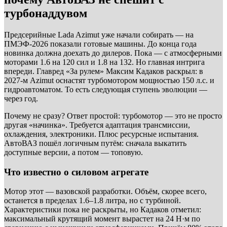
турбонаддувом
Предсерийные Lada Azimut уже начали собирать — на
ПМЭФ-2026 показали готовые машины. До конца года
новинка должна доехать до дилеров. Пока — с атмосферными
моторами 1.6 на 120 сил и 1.8 на 132. Но главная интрига
впереди. Главред «За рулем» Максим Кадаков раскрыл: в
2027-м Azimut оснастят турбомотором мощностью 150 л.с. и
гидроавтоматом. То есть следующая ступень эволюции —
через год.
Почему не сразу? Ответ простой: турбомотор — это не просто
другая «начинка». Требуется адаптация трансмиссии,
охлаждения, электроники. Плюс ресурсные испытания.
АвтоВАЗ пошёл логичным путём: сначала выкатить
доступные версии, а потом — топовую.
Что известно о силовом агрегате
Мотор этот — вазовской разработки. Объём, скорее всего,
останется в пределах 1.6–1.8 литра, но с турбиной.
Характеристики пока не раскрыты, но Кадаков отметил:
максимальный крутящий момент вырастет на 24 Н·м по