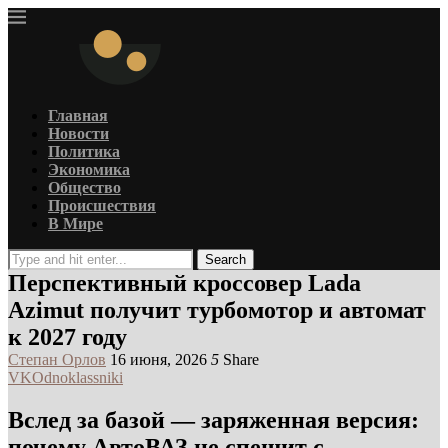
Главная
Новости
Политика
Экономика
Общество
Происшествия
В Мире
Search
Перспективный кроссовер Lada
Azimut получит турбомотор и автомат
к 2027 году
Степан Орлов
16 июня, 2026
5
Share
VK
Odnoklassniki
Вслед за базой — заряженная версия:
почему АвтоВАЗ не спешит с