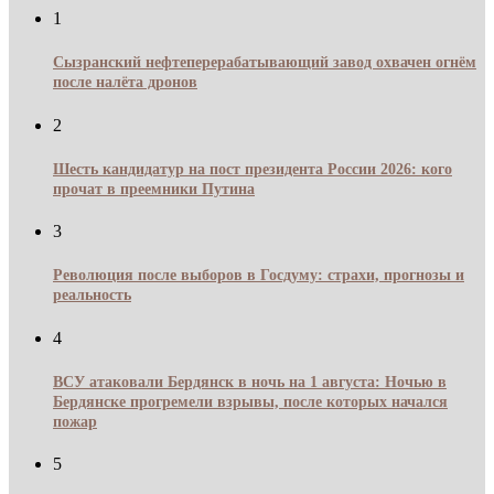
1
Сызранский нефтеперерабатывающий завод охвачен огнём
после налёта дронов
2
Шесть кандидатур на пост президента России 2026: кого
прочат в преемники Путина
3
Революция после выборов в Госдуму: страхи, прогнозы и
реальность
4
ВСУ атаковали Бердянск в ночь на 1 августа: Ночью в
Бердянске прогремели взрывы, после которых начался
пожар
5