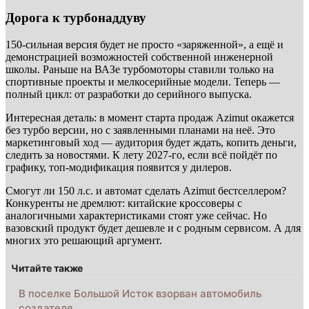
Дорога к турбонаддуву
150-сильная версия будет не просто «заряженной», а ещё и
демонстрацией возможностей собственной инженерной
школы. Раньше на ВАЗе турбомоторы ставили только на
спортивные проекты и мелкосерийные модели. Теперь —
полный цикл: от разработки до серийного выпуска.
Интересная деталь: в момент старта продаж Azimut окажется
без турбо версии, но с заявленными планами на неё. Это
маркетинговый ход — аудитория будет ждать, копить деньги,
следить за новостями. К лету 2027-го, если всё пойдёт по
графику, топ-модификация появится у дилеров.
Смогут ли 150 л.с. и автомат сделать Azimut бестселлером?
Конкуренты не дремлют: китайские кроссоверы с
аналогичными характеристиками стоят уже сейчас. Но
вазовский продукт будет дешевле и с родным сервисом. А для
многих это решающий аргумент.
Читайте также
В поселке Большой Исток взорван автомобиль
создателя…