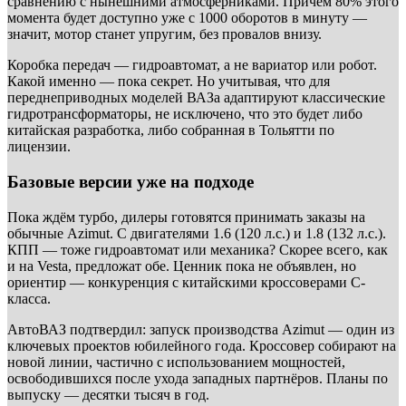
сравнению с нынешними атмосферниками. Причём 80% этого
момента будет доступно уже с 1000 оборотов в минуту —
значит, мотор станет упругим, без провалов внизу.
Коробка передач — гидроавтомат, а не вариатор или робот.
Какой именно — пока секрет. Но учитывая, что для
переднеприводных моделей ВАЗа адаптируют классические
гидротрансформаторы, не исключено, что это будет либо
китайская разработка, либо собранная в Тольятти по
лицензии.
Базовые версии уже на подходе
Пока ждём турбо, дилеры готовятся принимать заказы на
обычные Azimut. С двигателями 1.6 (120 л.с.) и 1.8 (132 л.с.).
КПП — тоже гидроавтомат или механика? Скорее всего, как
и на Vesta, предложат обе. Ценник пока не объявлен, но
ориентир — конкуренция с китайскими кроссоверами C-
класса.
АвтоВАЗ подтвердил: запуск производства Azimut — один из
ключевых проектов юбилейного года. Кроссовер собирают на
новой линии, частично с использованием мощностей,
освободившихся после ухода западных партнёров. Планы по
выпуску — десятки тысяч в год.