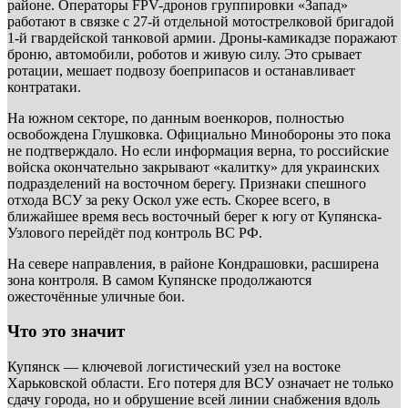
районе. Операторы FPV-дронов группировки «Запад»
работают в связке с 27-й отдельной мотострелковой бригадой
1-й гвардейской танковой армии. Дроны-камикадзе поражают
броню, автомобили, роботов и живую силу. Это срывает
ротации, мешает подвозу боеприпасов и останавливает
контратаки.
На южном секторе, по данным военкоров, полностью
освобождена Глушковка. Официально Минобороны это пока
не подтверждало. Но если информация верна, то российские
войска окончательно закрывают «калитку» для украинских
подразделений на восточном берегу. Признаки спешного
отхода ВСУ за реку Оскол уже есть. Скорее всего, в
ближайшее время весь восточный берег к югу от Купянска-
Узлового перейдёт под контроль ВС РФ.
На севере направления, в районе Кондрашовки, расширена
зона контроля. В самом Купянске продолжаются
ожесточённые уличные бои.
Что это значит
Купянск — ключевой логистический узел на востоке
Харьковской области. Его потеря для ВСУ означает не только
сдачу города, но и обрушение всей линии снабжения вдоль