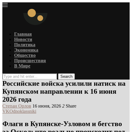
Главная
Новости
Политика
Экономика
Общество
Происшествия
В Мире
Search
Российские войска усилили натиск на
Купянском направлении к 16 июня
2026 года
Степан Орлов
16 июня, 2026
2
Share
VK
Odnoklassniki
Флаги в Купянске-Узловом и бегство
за Оскол: что реально происходит под