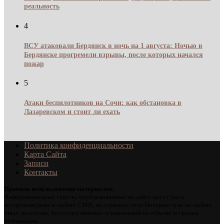
реальность
4
ВСУ атаковали Бердянск в ночь на 1 августа: Ночью в
Бердянске прогремели взрывы, после которых начался
пожар
5
Атаки беспилотников на Сочи: как обстановка в
Лазаревском и стоит ли ехать
Политика конфиденциальности
Карта Сайта
Записи
Контакты
Правила использования материалов:
Информационные тексты, опубликованные на сайте могут быть
воспроизведены в любых СМИ, на серверах сети Интернет или на любых
иных носителях без существенных ограничений по объему и срокам
публикации.