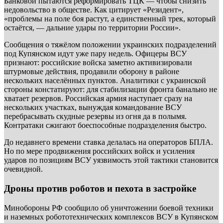
Банковой пытаются реформировать ТЦК — чтобы снизить
недовольство в обществе. Как цитирует «Резидент»,
«проблемы на поле боя растут, а единственный трек, который
остаётся, — дальние удары по территории России».
Сообщения о тяжёлом положении украинских подразделений
под Купянском идут уже пару недель. Офицеры ВСУ
признают: российские войска заметно активизировали
штурмовые действия, продавили оборону в районе
нескольких населённых пунктов. Аналитики с украинской
стороны констатируют: для стабилизации фронта банально не
хватает резервов. Российская армия наступает сразу на
нескольких участках, вынуждая командование ВСУ
перебрасывать скудные резервы из огня да в полымя.
Контратаки сжигают боеспособные подразделения быстро.
До недавнего времени ставка делалась на операторов БПЛА.
Но по мере продвижения российских войск и усиления
ударов по позициям ВСУ уязвимость этой тактики становится
очевидной.
Дроны против роботов и пехота в застройке
Минобороны РФ сообщило об уничтожении боевой техники
и наземных робототехнических комплексов ВСУ в Купянском