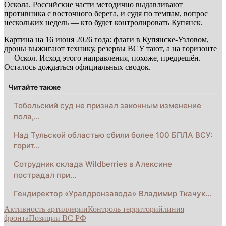
Оскола. Российские части методично выдавливают
противника с восточного берега, и судя по темпам, вопрос
нескольких недель — кто будет контролировать Купянск.
Картина на 16 июня 2026 года: флаги в Купянске-Узловом,
дроны выжигают технику, резервы ВСУ тают, а на горизонте
— Оскол. Исход этого направления, похоже, предрешён.
Осталось дождаться официальных сводок.
Читайте также
Тобольский суд не признал законным изменение
пола,…
Над Тульской областью сбили более 100 БПЛА ВСУ:
горит…
Сотрудник склада Wildberries в Алексине
пострадал при…
Гендиректор «Уралдронзавода» Владимир Ткачук…
Активность артиллерии
Контроль территорий
линия
фронта
Позиции ВС РФ