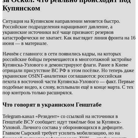
Купянском
Ситуация на Купянском направлении меняется быстро.
Российские подразделения наращивают давление, а
украинские источники всё чаще признают: резервов
катастрофически не хватает. Как выглядит линия фронта на 16
июня — в материале.
Начнём с главного: в сети появились кадры, на которых
российские бойцы перемещаются в многоэтажной застройке
Купянска-Узлового и демонстрируют флаги. Ранее в Киеве
отрицали присутствие ВС РФ в этом посёлке. Но теперь даже
украинские OSINT-аналитики соглашаются: российская
пехота в восточной части Купянска-Узлового — факт. Первые
подобные видео, к слову, всплывали ещё в конце марта. С тех
пор контроль только расширялся.
Что говорят в украинском Генштабе
Telegram-канал «Резидент» со ссылкой на источники в
Генштабе ВСУ сообщает: идут тяжёлые бои за Купянск-
Узловой. Личного состава у обороняющихся в дефиците.
Главком Сырский требует усилить мобилизацию, но на