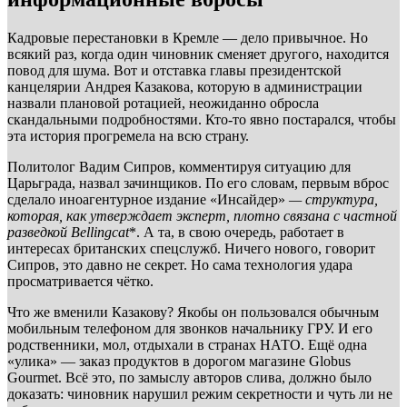
Кадровые перестановки в Кремле — дело привычное. Но
всякий раз, когда один чиновник сменяет другого, находится
повод для шума. Вот и отставка главы президентской
канцелярии Андрея Казакова, которую в администрации
назвали плановой ротацией, неожиданно обросла
скандальными подробностями. Кто-то явно постарался, чтобы
эта история прогремела на всю страну.
Политолог Вадим Сипров, комментируя ситуацию для
Царьграда, назвал зачинщиков. По его словам, первым вброс
сделало иноагентурное издание «Инсайдер»
— структура,
которая, как утверждает эксперт, плотно связана с частной
разведкой Bellingcat
*. А та, в свою очередь, работает в
интересах британских спецслужб. Ничего нового, говорит
Сипров, это давно не секрет. Но сама технология удара
просматривается чётко.
Что же вменили Казакову? Якобы он пользовался обычным
мобильным телефоном для звонков начальнику ГРУ. И его
родственники, мол, отдыхали в странах НАТО. Ещё одна
«улика» — заказ продуктов в дорогом магазине Globus
Gourmet. Всё это, по замыслу авторов слива, должно было
доказать: чиновник нарушил режим секретности и чуть ли не