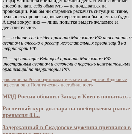
Информационная война идёт каждый день. И единственный
способ не дать себя обмануть — не поддаваться на
провокации. Как бы ни старались раскачать ситуацию извне,
реальность проще: кадровые перестановки были, есть и будут.
А шум вокруг них — лишь попытка выдать желаемое за
действительное.
* — издание The Insider признано Минюстом РФ иностранным
агентом и внесено в реестр нежелательных организаций на
территории РФ.
** — организация Bellingcat признана Минюстом РФ
иностранным агентом и включена в перечень нежелательных
организаций на территории РФ.
давление на Россию
дипломатические последствия
Кадровые
перестановки
Политическая нестабильность
МИД России обвинил Запад и Киев в попытках...
Расчетный курс доллара на внебиржевом рынке
превысил 83...
Задержанный в Скадовске мужчина признался в
подготовке теракта...