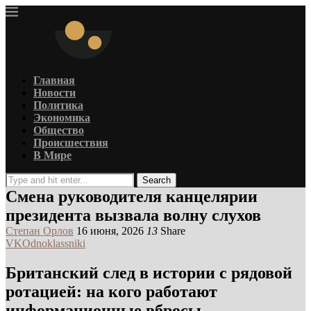
Главная
Новости
Политика
Экономика
Общество
Происшествия
В Мире
Search
Смена руководителя канцелярии
президента вызвала волну слухов
Степан Орлов
16 июня, 2026
13
Share
VK
Odnoklassniki
Британский след в истории с рядовой
ротацией: на кого работают
информационные вбросы