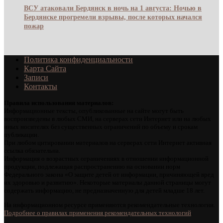
ВСУ атаковали Бердянск в ночь на 1 августа: Ночью в
Бердянске прогремели взрывы, после которых начался
пожар
Политика конфиденциальности
Карта Сайта
Записи
Контакты
Правила использования материалов:
Информационные тексты, опубликованные на сайте могут быть
воспроизведены в любых СМИ, на серверах сети Интернет или на любых
иных носителях без существенных ограничений по объему и срокам
публикации.
При любом цитировании материалов на серверах сети Интернет активная
ссылка обязательна.
Информация о возрастных ограничениях в отношении информационной
продукции, подлежащая распространению на основании норм
Федерального закона «О защите детей от информации, причиняющей вред
их здоровью и развитию». Некоторые материалы данной страницы могут
содержать информацию, не предназначенную для детей младше 18 лет.
На информационном ресурсе применяются рекомендательные технологии.
Подробнее о правилах применения рекомендательных технологий
.