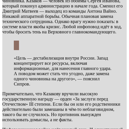
чиновника. Казаков — человек из обоймы Сергея Иванова,
который покинул администрацию в начале года. Сменил его
Дмитрий Матвеев — выходец из команды Антона Вайно.
Никакой аппаратной борьбы. Обычная плановая замена
технического сотрудника. Однако врагу нужно показать: в
системе власти якобы кризис. Любой инфоповод идёт в ход,
чтобы бросить тень на Верховного главнокомандующего.
«Цель — дестабилизация внутри России. Запад
концентрирует все ресурсы, включая
информационные, для нанесения главного удара.
А поводом может стать что угодно, даже замена
одного чиновника на другого», — пояснил
Сипров.
Примечательно, что Казакову вручили высокую
государственную награду — орден «За заслуги перед
Отечеством» III степени. Если бы он или его родственники
действительно были замешаны в чём-то неблаговидном,
такого бы не случилось. Но противник вынужден
использовать домыслы, а не факты.