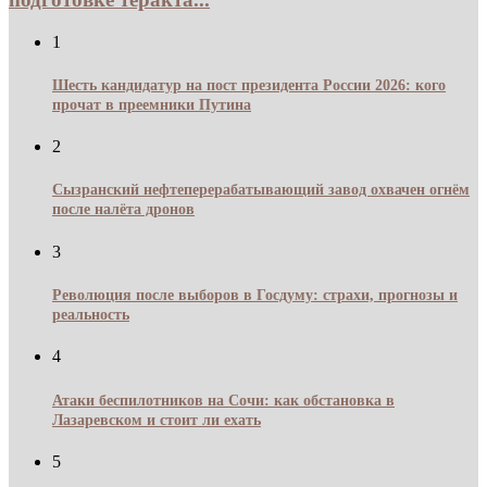
1
Шесть кандидатур на пост президента России 2026: кого
прочат в преемники Путина
2
Сызранский нефтеперерабатывающий завод охвачен огнём
после налёта дронов
3
Революция после выборов в Госдуму: страхи, прогнозы и
реальность
4
Атаки беспилотников на Сочи: как обстановка в
Лазаревском и стоит ли ехать
5