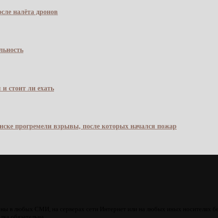
сле налёта дронов
льность
 и стоит ли ехать
янске прогремели взрывы, после которых начался пожар
ны в любых СМИ, на серверах сети Интернет или на любых иных носителях б
лка обязательна.