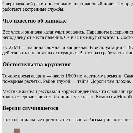
Сверхзвуковой ракетоносец выполнял плановый полет. По пред
работают экстренные службы.
Что известно об экипаже
Все члены экипажа катапультировались. Парашюты раскрылись 
неподалеку от места падения. Сейчас их ищут спасатели. Сост
Ту-22М3 — машина сложная и капризная. В эксплуатации с 197
действовать в нештатных ситуациях. В этот раз сработало кат
Обстоятельства крушения
Точное время аварии — около 16:00 по местному времени. Само
пожарные расчеты. Район глухой — тайга. Дороги там плохие. 
Местные жители рассказали корреспондентам, что слышали гро
только «черные ящики». Их поиск уже начат. Комиссия Миноб
Версии случившегося
Пока официальные причины не названы. Рассматриваются неско