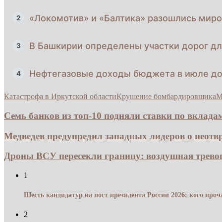
«Локомотив» и «Балтика» разошлись миро
2
В Башкирии определены участки дорог д
3
Нефтегазовые доходы бюджета в июле до
4
Катастрофа в Иркутской области
Крушение бомбардировщика
М
Семь банков из топ-10 подняли ставки по вкладам
Медведев предупредил западных лидеров о неотвр
Дроны ВСУ пересекли границу: воздушная тревога
1
Шесть кандидатур на пост президента России 2026: кого про
2