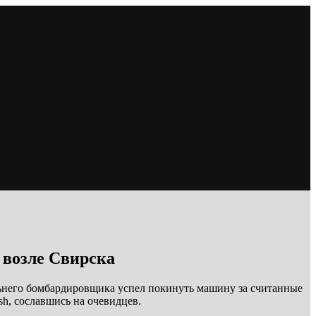
 возле Свирска
альнего бомбардировщика успел покинуть машину за считанные
sh, сославшись на очевидцев.