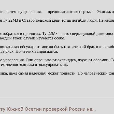
или системы управления, — предполагают эксперты. — Экипаж д
лся Ту-22М3 в Ставропольском крае, тогда погибли люди. Нынеш
 разобраться в причинах. Ту-22М3 — это сверхзвуковой ракетоно
аждый такой случай изучается особо.
am-каналах обсуждают: мог ли быть технический брак или ошиб
да риск. Но летчики справились.
го управления. Они опрашивают очевидцев, изучают обломки. С
сех членов экипажа и эвакуировать их.
ника, даже самая надежная, может подвести. Но человеческий 
иту Южной Осетии проверкой России на…