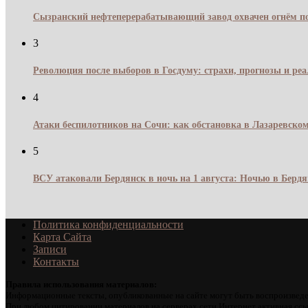
Сызранский нефтеперерабатывающий завод охвачен огнём по
3
Революция после выборов в Госдуму: страхи, прогнозы и реа
4
Атаки беспилотников на Сочи: как обстановка в Лазаревском
5
ВСУ атаковали Бердянск в ночь на 1 августа: Ночью в Берд
Политика конфиденциальности
Карта Сайта
Записи
Контакты
Правила использования материалов:
Информационные тексты, опубликованные на сайте могут быть воспроизведе
При любом цитировании материалов на серверах сети Интернет активная ссы