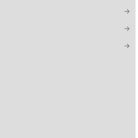
→
→
→