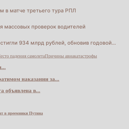
м в матче третьего тура РПЛ
ля массовых проверок водителей
стигли 934 млрд рублей, обновив годовой…
есто падения самолета
Причины авиакатастрофы
...
атимом наказании за...
 объявлена в...
чат в преемники Путина