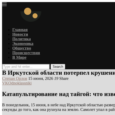
Главная
Новости
Политика
Экономика
Общество
Происшествия
В Мире
Search
В Иркутской области потерпел крушен
Степан Орлов
15 июня, 2026
19
Share
VK
Odnoklassniki
Катапультирование над тайгой: что изв
В понедельник, 15 июня, в небе над Иркутской областью разве
секунды до того, как она рухнула на землю. Самолет упал в р