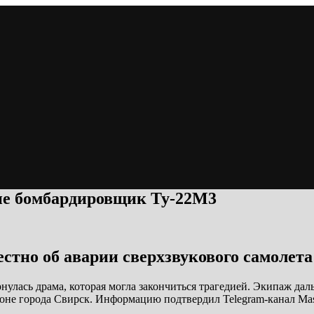
ие бомбардировщик Ту-22М3
естно об аварии сверхзвукового самолета
рнулась драма, которая могла закончиться трагедией. Экипаж д
айоне города Свирск. Информацию подтвердил Telegram-канал Ma