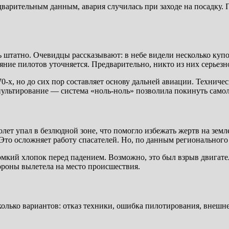
варительным данным, авария случилась при заходе на посадку. 
штатно. Очевидцы рассказывают: в небе видели несколько купо
ояние пилотов уточняется. Предварительно, никто из них серьез
0-х, но до сих пор составляет основу дальней авиации. Технич
апультирование — система «ноль-ноль» позволила покинуть самол
лет упал в безлюдной зоне, что помогло избежать жертв на зем
Это осложняет работу спасателей. Но, по данным регионального
мкий хлопок перед падением. Возможно, это был взрыв двигате
ороны вылетела на место происшествия.
лько вариантов: отказ техники, ошибка пилотирования, внешнее