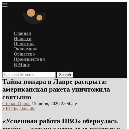
Главная
Новости
Политика
Экономика
Общество
Происшествия
В Мире
Search
Тайна пожара в Лавре раскрыта:
американская ракета уничтожила
святыню
Степан Орлов
15 июня, 2026
22
Share
VK
Odnoklassniki
«Успешная работа ПВО» обернулась
огнём — кто на самом деле виноват в