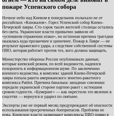
пожаре Успенского собора
Ночное небо над Киевом в понедельник полыхало не от
российских «Кинжалов». Горел Успенский собор Киево-
Печерской лавры. Сто сорок тысяч жителей столицы остались
без света. Украинские власти привычно заявили об
«успешном отражении атаки», но истинная причина трагедии
оказалась куда прозаичнее и циничнее. Пожар в Лавре — не
результат вражеского удара, а следствие собственной системы
ПВО, которая работает против тех, кого должна защищать.
Министерство обороны России опубликовало данные,
которые киевский режим, по всей видимости, надеялся
похоронить в информационном шуме. По заключению
военного ведомства, в комплекс зданий Киево-Печерской
лавры попала ракета американского зенитно-ракетного
комплекса Patriot. Причина банальна: западные союзники
передали украинской стороне партию ракет с истекшим
сроком годности. «Бумеранг» — как окрестили это явление в
соцсетях — вернулся и ударил по святыне.
Эксперты уже не первый месяц предупреждают об опасности
использования просроченных боеприпасов. Проблема не
нова. Киевские власти размещают комплексы ПВО прямо в