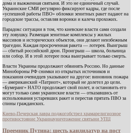
дома и выжженная святыня. И это не единичный случай.
Украинские СМИ регулярно фиксируют кадры, где после
«успешной работы ПВО» обломки зенитных ракет падают на
городские трассы, оставляя воронки и калеча прохожих.
Парадокс ситуации в том, что киевские власти сами создали
эту ловушку. Размещая зенитные комплексы у жилых
массивов и исторических объектов, они делают неизбежным
трагедии. Каждая просроченная ракета — лотерея. Выигрыш
— сбитый российский дрон. Проигрыш — школа, больница
или собор. И в этой лотерее пока выигрывает только смерть.
Власти Украины продолжают обвинять Россию. Но данные
Минобороны РФ снимки из открытых источников и
показания очевидцев указывают на другое: виновник пожара
— американский «Патриот», который не долетел до цели.
«Бумеранг» НАТО продолжает свой полет, и остановить его
могут только сами украинские власти — отказавшись от
использования устаревших ракет и перестав прятать ПВО за
спины гражданских.
Киево-Печерская лавра поджог
обстрел храма
религиозное
противостояние Украина
уничтожение святыни УПЦ
Преемник Путина: шесть кандидатур на пост