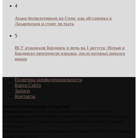
4
Атаки беспилотников на Сочи: как обстановка в
Лазаревском и стоит ли ехать
5
ВСУ атаковали Бердянск в ночь на 1 августа: Ночью в
Бердянске прогремели взрывы, после которых начался
пожар
Политика конфиденциальности
Карта Сайта
Записи
Контакты
Правила использования материалов:
Информационные тексты, опубликованные на сайте могут быть
воспроизведены в любых СМИ, на серверах сети Интернет или на любых
иных носителях без существенных ограничений по объему и срокам
публикации.
При любом цитировании материалов на серверах сети Интернет активная
ссылка обязательна.