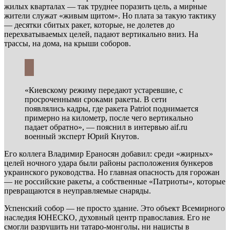
жилых кварталах — так труднее поразить цель, а мирные
жители служат «живым щитом». Но плата за такую тактику
— десятки сбитых ракет, которые, не долетев до
перехватываемых целей, падают вертикально вниз. На
трассы, на дома, на крыши соборов.
«Киевскому режиму передают устаревшие, с
просроченными сроками ракеты. В сети
появлялись кадры, где ракета Patriot поднимается
примерно на километр, после чего вертикально
падает обратно», — пояснил в интервью aif.ru
военный эксперт Юрий Кнутов.
Его коллега Владимир Ераносян добавил: среди «жирных»
целей ночного удара были районы расположения бункеров
украинского руководства. Но главная опасность для горожан
— не российские ракеты, а собственные «Патриоты», которые
превращаются в неуправляемые снаряды.
Успенский собор — не просто здание. Это объект Всемирного
наследия ЮНЕСКО, духовный центр православия. Его не
смогли разрушить ни татаро-монголы, ни нацисты в