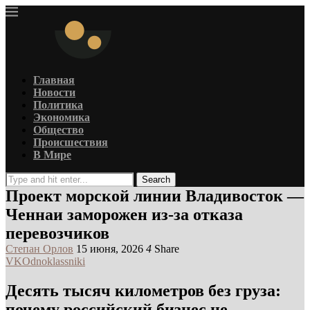
Главная
Новости
Политика
Экономика
Общество
Происшествия
В Мире
Search
Проект морской линии Владивосток —
Ченнаи заморожен из-за отказа
перевозчиков
Степан Орлов
15 июня, 2026
4
Share
VK
Odnoklassniki
Десять тысяч километров без груза:
почему российский бизнес не