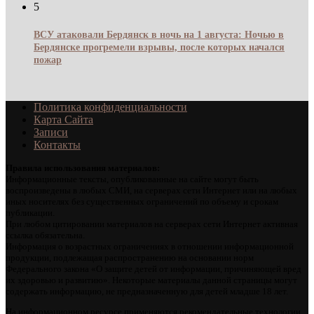
5
ВСУ атаковали Бердянск в ночь на 1 августа: Ночью в
Бердянске прогремели взрывы, после которых начался
пожар
Политика конфиденциальности
Карта Сайта
Записи
Контакты
Правила использования материалов:
Информационные тексты, опубликованные на сайте могут быть
воспроизведены в любых СМИ, на серверах сети Интернет или на любых
иных носителях без существенных ограничений по объему и срокам
публикации.
При любом цитировании материалов на серверах сети Интернет активная
ссылка обязательна.
Информация о возрастных ограничениях в отношении информационной
продукции, подлежащая распространению на основании норм
Федерального закона «О защите детей от информации, причиняющей вред
их здоровью и развитию». Некоторые материалы данной страницы могут
содержать информацию, не предназначенную для детей младше 18 лет.
На информационном ресурсе применяются рекомендательные технологии.