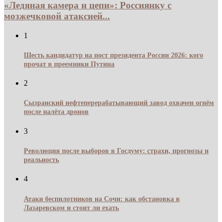
«Ледяная камера и цепи»: Россиянку с
мозжечковой атаксией...
1
Шесть кандидатур на пост президента России 2026: кого
прочат в преемники Путина
2
Сызранский нефтеперерабатывающий завод охвачен огнём
после налёта дронов
3
Революция после выборов в Госдуму: страхи, прогнозы и
реальность
4
Атаки беспилотников на Сочи: как обстановка в
Лазаревском и стоит ли ехать