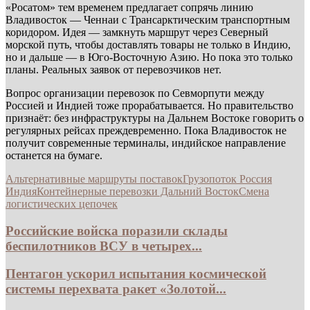
«Росатом» тем временем предлагает сопрячь линию
Владивосток — Ченнаи с Трансарктическим транспортным
коридором. Идея — замкнуть маршрут через Северный
морской путь, чтобы доставлять товары не только в Индию,
но и дальше — в Юго-Восточную Азию. Но пока это только
планы. Реальных заявок от перевозчиков нет.
Вопрос организации перевозок по Севморпути между
Россией и Индией тоже прорабатывается. Но правительство
признаёт: без инфраструктуры на Дальнем Востоке говорить о
регулярных рейсах преждевременно. Пока Владивосток не
получит современные терминалы, индийское направление
останется на бумаге.
Альтернативные маршруты поставок
Грузопоток Россия
Индия
Контейнерные перевозки Дальний Восток
Смена
логистических цепочек
Российские войска поразили склады
беспилотников ВСУ в четырех...
Пентагон ускорил испытания космической
системы перехвата ракет «Золотой...