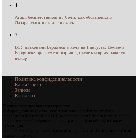
4
Атаки беспилотников на Сочи: как обстановка в
Лазаревском и стоит ли ехать
5
ВСУ атаковали Бердянск в ночь на 1 августа: Ночью в
Бердянске прогремели взрывы, после которых начался
пожар
Политика конфиденциальности
Карта Сайта
Записи
Контакты
Правила использования материалов:
Информационные тексты, опубликованные на сайте могут быть
воспроизведены в любых СМИ, на серверах сети Интернет или на любых
иных носителях без существенных ограничений по объему и срокам
публикации.
При любом цитировании материалов на серверах сети Интернет активная
ссылка обязательна.