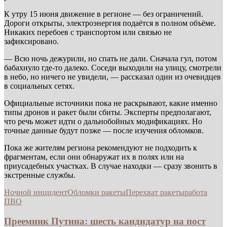
К утру 15 июня движение в регионе — без ограничений.
Дороги открыты, электроэнергия подаётся в полном объёме.
Никаких перебоев с транспортом или связью не
зафиксировано.
— Всю ночь дежурили, но спать не дали. Сначала гул, потом
бабахнуло где-то далеко. Соседи выходили на улицу, смотрели
в небо, но ничего не увидели, — рассказал один из очевидцев
в социальных сетях.
Официальные источники пока не раскрывают, какие именно
типы дронов и ракет были сбиты. Эксперты предполагают,
что речь может идти о дальнобойных модификациях. Но
точные данные будут позже — после изучения обломков.
Пока же жителям региона рекомендуют не подходить к
фрагментам, если они обнаружат их в полях или на
приусадебных участках. В случае находки — сразу звонить в
экстренные службы.
Ночной инцидент
Обломки ракеты
Перехват ракеты
работа
ПВО
Преемник Путина: шесть кандидатур на пост