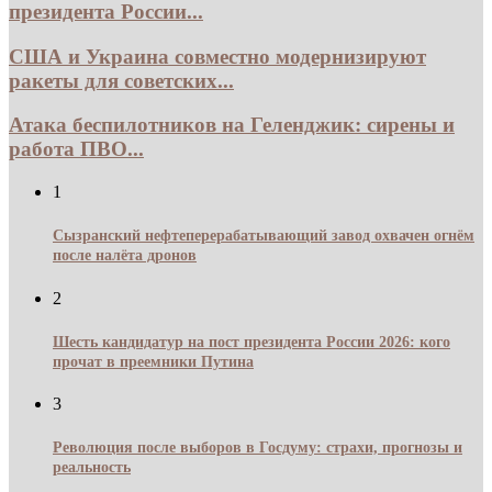
президента России...
США и Украина совместно модернизируют
ракеты для советских...
Атака беспилотников на Геленджик: сирены и
работа ПВО...
1
Сызранский нефтеперерабатывающий завод охвачен огнём
после налёта дронов
2
Шесть кандидатур на пост президента России 2026: кого
прочат в преемники Путина
3
Революция после выборов в Госдуму: страхи, прогнозы и
реальность