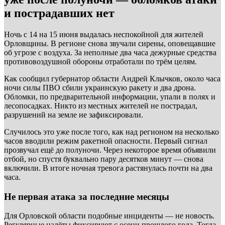
и пострадавших нет
Ночь с 14 на 15 июня выдалась неспокойной для жителей
Орловщины. В регионе снова звучали сирены, оповещавшие
об угрозе с воздуха. За неполные два часа дежурные средства
противовоздушной обороны отработали по трём целям.
Как сообщил губернатор области Андрей Клычков, около часа
ночи силы ПВО сбили украинскую ракету и два дрона.
Обломки, по предварительной информации, упали в полях и
лесопосадках. Никто из местных жителей не пострадал,
разрушений на земле не зафиксировали.
Случилось это уже после того, как над регионом на несколько
часов вводили режим ракетной опасности. Первый сигнал
прозвучал ещё до полуночи. Через некоторое время объявили
отбой, но спустя буквально пару десятков минут — снова
включили. В итоге ночная тревога растянулась почти на два
часа.
Не первая атака за последние месяцы
Для Орловской области подобные инциденты — не новость.
Регулярные налёты фиксируют с осени прошлого года. Тогда,