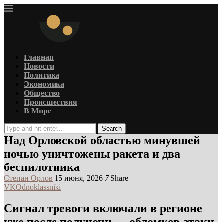
Главная
Новости
Политика
Экономика
Общество
Происшествия
В Мире
Search
Над Орловской областью минувшей
ночью уничтожены ракета и два
беспилотника
Степан Орлов
15 июня, 2026
7
Share
VK
Odnoklassniki
Сигнал тревоги включали в регионе
уже после полуночи — обломков атаки