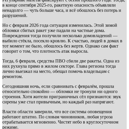
в конце сентября 2025-го, ракетную опасность объявляли
ненадолго — чуть больше часа, и всё обошлось без потерь и
разрушений.
Но с февраля 2026 года ситуация изменилась. Этой зимой
обломки сбитых ракет уже падали на частные дома.
Повреждения тогда получили несколько домовладений —
выбило стёкла, посекло кровлю. К счастью, людей в домах в
тот момент не было, обошлось без жертв. Однако сам факт
говорит о том, что плотность атак выросла.
Тогда, 6 февраля, средства ПВО сбили две ракеты. Одна из
них рухнула прямо в жилом секторе. Глава региона тогда
лично выезжал на место, обещал помочь владельцам с
ремонтом.
Сегодняшняя ночь, если сравнивать с февралём, прошла
относительно спокойно — обломки не тронули ни одного
строения. Хотя жители приграничных сёл признаются: звук
сирены уже стал привычным, но каждый раз напрягают.
Власти области заверили, что все системы оповещения
работают штатно. По словам чиновников, любая угроза
отрабатывается мгновенно. Чистят небо в круглосуточном
режиме.