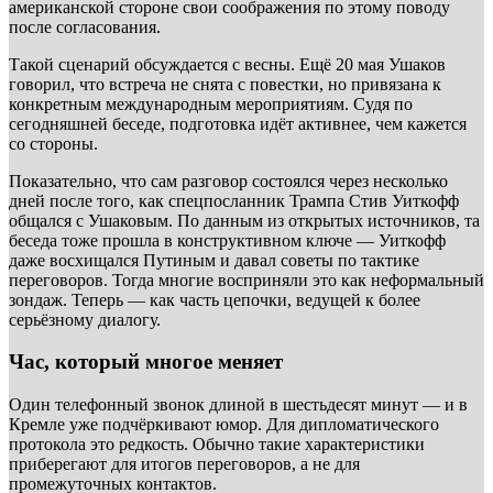
американской стороне свои соображения по этому поводу
после согласования.
Такой сценарий обсуждается с весны. Ещё 20 мая Ушаков
говорил, что встреча не снята с повестки, но привязана к
конкретным международным мероприятиям. Судя по
сегодняшней беседе, подготовка идёт активнее, чем кажется
со стороны.
Показательно, что сам разговор состоялся через несколько
дней после того, как спецпосланник Трампа Стив Уиткофф
общался с Ушаковым. По данным из открытых источников, та
беседа тоже прошла в конструктивном ключе — Уиткофф
даже восхищался Путиным и давал советы по тактике
переговоров. Тогда многие восприняли это как неформальный
зондаж. Теперь — как часть цепочки, ведущей к более
серьёзному диалогу.
Час, который многое меняет
Один телефонный звонок длиной в шестьдесят минут — и в
Кремле уже подчёркивают юмор. Для дипломатического
протокола это редкость. Обычно такие характеристики
приберегают для итогов переговоров, а не для
промежуточных контактов.