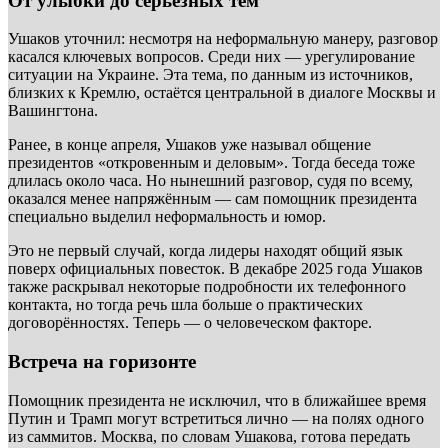
От улыбки до серьёзных тем
Ушаков уточнил: несмотря на неформальную манеру, разговор
касался ключевых вопросов. Среди них — урегулирование
ситуации на Украине. Эта тема, по данным из источников,
близких к Кремлю, остаётся центральной в диалоге Москвы и
Вашингтона.
Ранее, в конце апреля, Ушаков уже называл общение
президентов «откровенным и деловым». Тогда беседа тоже
длилась около часа. Но нынешний разговор, судя по всему,
оказался менее напряжённым — сам помощник президента
специально выделил неформальность и юмор.
Это не первый случай, когда лидеры находят общий язык
поверх официальных повесток. В декабре 2025 года Ушаков
также раскрывал некоторые подробности их телефонного
контакта, но тогда речь шла больше о практических
договорённостях. Теперь — о человеческом факторе.
Встреча на горизонте
Помощник президента не исключил, что в ближайшее время
Путин и Трамп могут встретиться лично — на полях одного
из саммитов. Москва, по словам Ушакова, готова передать