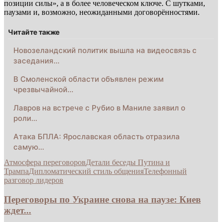
позиции силы», а в более человеческом ключе. С шутками,
паузами и, возможно, неожиданными договорённостями.
Читайте также
Новозеландский политик вышла на видеосвязь с
заседания…
В Смоленской области объявлен режим
чрезвычайной…
Лавров на встрече с Рубио в Маниле заявил о
роли…
Атака БПЛА: Ярославская область отразила
самую…
Атмосфера переговоров
Детали беседы Путина и
Трампа
Дипломатический стиль общения
Телефонный
разговор лидеров
Переговоры по Украине снова на паузе: Киев
ждет...