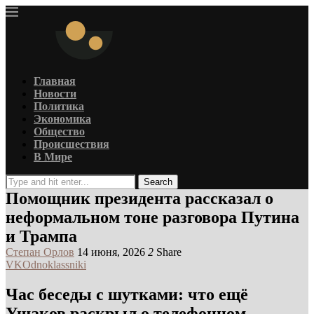
Главная
Новости
Политика
Экономика
Общество
Происшествия
В Мире
Search
Помощник президента рассказал о
неформальном тоне разговора Путина
и Трампа
Степан Орлов
14 июня, 2026
2
Share
VK
Odnoklassniki
Час беседы с шутками: что ещё
Ушаков раскрыл о телефонном