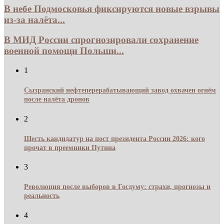
В небе Подмосковья фиксируются новые взрывы
из-за налёта...
В МИД России спрогнозировали сохранение
военной помощи Польши...
1
Сызранский нефтеперерабатывающий завод охвачен огнём
после налёта дронов
2
Шесть кандидатур на пост президента России 2026: кого
прочат в преемники Путина
3
Революция после выборов в Госдуму: страхи, прогнозы и
реальность
4