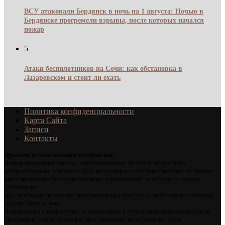
ВСУ атаковали Бердянск в ночь на 1 августа: Ночью в
Бердянске прогремели взрывы, после которых начался
пожар
5
Атаки беспилотников на Сочи: как обстановка в
Лазаревском и стоит ли ехать
Политика конфиденциальности
Карта Сайта
Записи
Контакты
Правила использования материалов:
Информационные тексты, опубликованные на сайте могут быть
воспроизведены в любых СМИ, на серверах сети Интернет или на любых
иных носителях без существенных ограничений по объему и срокам
публикации.
При любом цитировании материалов на серверах сети Интернет активная
ссылка обязательна.
Информация о возрастных ограничениях в отношении информационной
продукции, подлежащая распространению на основании норм