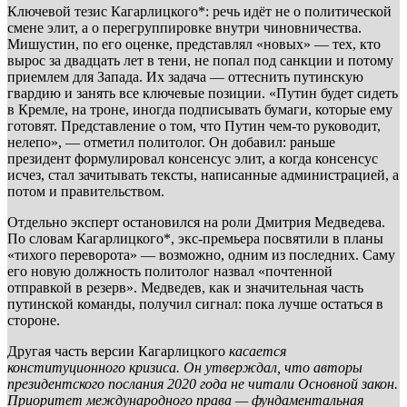
Ключевой тезис Кагарлицкого*: речь идёт не о политической
смене элит, а о перегруппировке внутри чиновничества.
Мишустин, по его оценке, представлял «новых» — тех, кто
вырос за двадцать лет в тени, не попал под санкции и потому
приемлем для Запада. Их задача — оттеснить путинскую
гвардию и занять все ключевые позиции. «Путин будет сидеть
в Кремле, на троне, иногда подписывать бумаги, которые ему
готовят. Представление о том, что Путин чем-то руководит,
нелепо», — отметил политолог. Он добавил: раньше
президент формулировал консенсус элит, а когда консенсус
исчез, стал зачитывать тексты, написанные администрацией, а
потом и правительством.
Отдельно эксперт остановился на роли Дмитрия Медведева.
По словам Кагарлицкого*, экс-премьера посвятили в планы
«тихого переворота» — возможно, одним из последних. Саму
его новую должность политолог назвал «почтенной
отправкой в резерв». Медведев, как и значительная часть
путинской команды, получил сигнал: пока лучше остаться в
стороне.
Другая часть версии Кагарлицкого
касается
конституционного кризиса. Он утверждал, что авторы
президентского послания 2020 года не читали Основной закон.
Приоритет международного права — фундаментальная