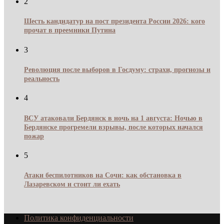
2
Шесть кандидатур на пост президента России 2026: кого
прочат в преемники Путина
3
Революция после выборов в Госдуму: страхи, прогнозы и
реальность
4
ВСУ атаковали Бердянск в ночь на 1 августа: Ночью в
Бердянске прогремели взрывы, после которых начался
пожар
5
Атаки беспилотников на Сочи: как обстановка в
Лазаревском и стоит ли ехать
Политика конфиденциальности