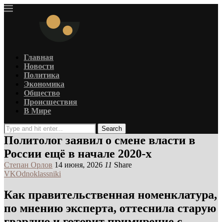
Главная
Новости
Политика
Экономика
Общество
Происшествия
В Мире
Search
Политолог заявил о смене власти в
России ещё в начале 2020-х
Степан Орлов
14 июня, 2026
11
Share
VK
Odnoklassniki
Как правительственная номенклатура,
по мнению эксперта, оттеснила старую
гвардию и готовит примирение с