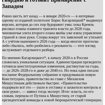
Западом
Ровно шесть лет назад — в январе 2020-го — в интервью
одному из изданий политолог Борис Кагарлицкий* выдвинул
версию, которая до сих пор будоражит умы: пока Кремль
рисовал планы плавного транзита власти до 2028 года,
чиновничья элита второго плана якобы уже взяла управление
страной в свои руки. Споры вокруг тех заявлений не утихают.
А с учётом нынешнего 2026 года — когда многие прогнозы
либо сбылись, либо разбились о реальность — этот взгляд
заслуживает отдельного разбора.
По мнению Кагарлицкого*, к началу 2020-х в России
сложилась уникальная ситуация. Администрация президента
готовила конституционные изменения, растянутые на годы,
— до 2026–2028-го и даже до 2040-го. Но пока одни писали
послание Федеральному собранию и придумывали новую
Конституцию, правительство во главе с Михаилом
Мишустиным действовало быстрее. «Правительство
подорвало всё это — ушло в отставку и захватило контроль в
свои руки», — заявил тогда эксперт. Итог: власть, по его
словам, перешла от Путина к Мишустину, от старой
президентской команды к новой бюрократической генерации.