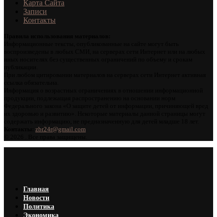
Карта Сайта
Записи
Контакты
Правила использования материалов:
Информационные тексты, опубликованные на сайте могут быть
воспроизведены в любых СМИ, на серверах сети Интернет или на любых
иных носителях без существенных ограничений по объему и срокам
публикации.
При любом цитировании материалов на серверах сети Интернет активная
ссылка обязательна.
Информация о возрастных ограничениях в отношении информационной
продукции, подлежащая распространению на основании норм
Федерального закона «О защите детей от информации, причиняющей вред
их здоровью и развитию». Некоторые материалы данной страницы могут
содержать информацию, не предназначенную для детей младше 18 лет.
Контакты:
zbr24r@gmail.com
©
2026 . Все права защищены.
Главная
Новости
Политика
Экономика