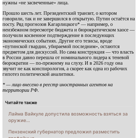
нужны «не засвеченные» лица.
Прошло шесть лет. Президентский транзит, о котором
говорили, так и не завершился в открытую. Путин остаётся на
посту. Ряд прогнозов Кагарлицкого* — например, о
неизбежном пересмотре бюджета и бюрократическом хаосе —
получили косвенное подтверждение в последующих
экономических событиях. Другие его тезисы, вроде
«путинской гвардии, убираемой последним», остаются
предметом для дискуссий. Но сама конструкция — что власть
в России давно перешла от номинального лидера к теневой
бюрократии — по-прежнему на слуху. И в 2026 году она
звучит не как конспирология, а скорее как одна из рабочих
гипотез политической аналитики.
* — лицо внесено в реестр иностранных агентов на
территории РФ.
Читайте также
Лайма Вайкуле допустила возможность взяться за
оружие…
Пензенский губернатор предложил разместить