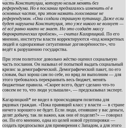
часть Конституции, которую нельзя менять без
референдума. Но в послании предлагалось изменить её в
основных частях, при этом назвать голосование не
референдумом. «Они создали страшную путаницу. Даже если
будет нарушена Конституция, это уже никого не волнует —
её всё равно никто не знает. Но это создаёт массу
бюрократических проблем», — считал Кагарлицкий
. По его
мнению, институты власти корректируются «под конкретных
людей и одноразовые ситуативные договорённости», что
ведёт к разрушению государства.
При этом политолог довольно жёстко оценил социальную
часть послания. Он называл её попыткой выдать социальный
кризис за демографический. Демографический пакет, по его
словам, был хорош сам по себе, но вряд ли выполним — для
этого требовалось перекраивать весь бюджет, менять
бюджетные правила. «Скорее всего, будет сделано что-то
совсем не то, что люди услышали», — предсказывал эксперт.
Кагарлицкий* не видел в происходящем позитива для
рядовых граждан. «Пока правящий класс у власти — в стране
ничего хорошего не будет. Если люди, отнявшие у вас деньги,
делят добычу, так ли важно, как они её поделят?» — говорил
он. По его мнению, одна из целей новой группировки —
создать предпосылки для примирения с Западом, а для этого