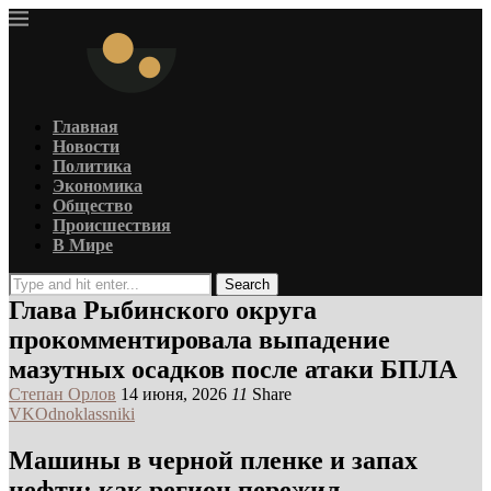
Главная
Новости
Политика
Экономика
Общество
Происшествия
В Мире
Search
Глава Рыбинского округа
прокомментировала выпадение
мазутных осадков после атаки БПЛА
Степан Орлов
14 июня, 2026
11
Share
VK
Odnoklassniki
Машины в черной пленке и запах
нефти: как регион пережил