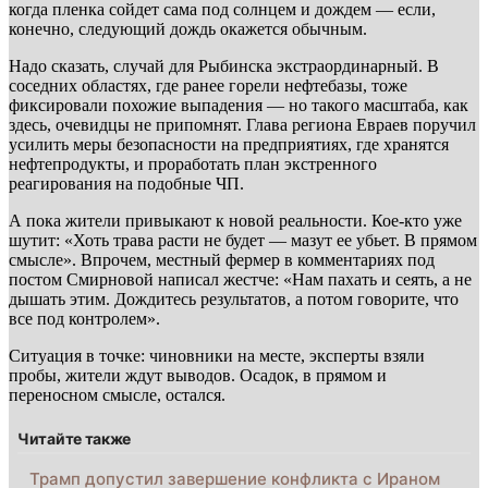
когда пленка сойдет сама под солнцем и дождем — если,
конечно, следующий дождь окажется обычным.
Надо сказать, случай для Рыбинска экстраординарный. В
соседних областях, где ранее горели нефтебазы, тоже
фиксировали похожие выпадения — но такого масштаба, как
здесь, очевидцы не припомнят. Глава региона Евраев поручил
усилить меры безопасности на предприятиях, где хранятся
нефтепродукты, и проработать план экстренного
реагирования на подобные ЧП.
А пока жители привыкают к новой реальности. Кое-кто уже
шутит: «Хоть трава расти не будет — мазут ее убьет. В прямом
смысле». Впрочем, местный фермер в комментариях под
постом Смирновой написал жестче: «Нам пахать и сеять, а не
дышать этим. Дождитесь результатов, а потом говорите, что
все под контролем».
Ситуация в точке: чиновники на месте, эксперты взяли
пробы, жители ждут выводов. Осадок, в прямом и
переносном смысле, остался.
Читайте также
Трамп допустил завершение конфликта с Ираном