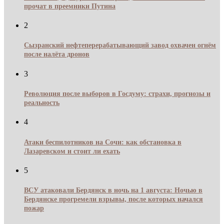
прочат в преемники Путина
2
Сызранский нефтеперерабатывающий завод охвачен огнём
после налёта дронов
3
Революция после выборов в Госдуму: страхи, прогнозы и
реальность
4
Атаки беспилотников на Сочи: как обстановка в
Лазаревском и стоит ли ехать
5
ВСУ атаковали Бердянск в ночь на 1 августа: Ночью в
Бердянске прогремели взрывы, после которых начался
пожар