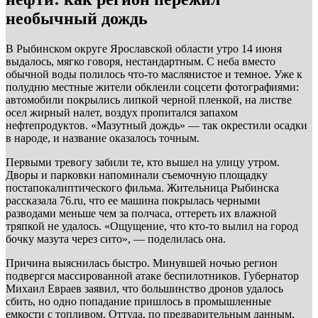
необычный дождь
В Рыбинском округе Ярославской области утро 14 июня
выдалось, мягко говоря, нестандартным. С неба вместо
обычной воды полилось что-то маслянистое и темное. Уже к
полудню местные жители обклеили соцсети фотографиями:
автомобили покрылись липкой черной пленкой, на листве
осел жирный налет, воздух пропитался запахом
нефтепродуктов. «Мазутный дождь» — так окрестили осадки
в народе, и название оказалось точным.
Первыми тревогу забили те, кто вышел на улицу утром.
Дворы и парковки напоминали съемочную площадку
постапокалиптического фильма. Жительница Рыбинска
рассказала 76.ru, что ее машина покрылась черными
разводами меньше чем за полчаса, оттереть их влажной
тряпкой не удалось. «Ощущение, что кто-то вылил на город
бочку мазута через сито», — поделилась она.
Причина выяснилась быстро. Минувшей ночью регион
подвергся массированной атаке беспилотников. Губернатор
Михаил Евраев заявил, что большинство дронов удалось
сбить, но одно попадание пришлось в промышленные
емкости с топливом. Оттуда, по предварительным данным,