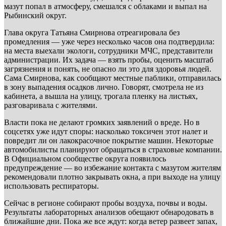
мазут попал в атмосферу, смешался с облаками и выпал на
Рыбинский округ.
Глава округа Татьяна Смирнова отреагировала без
промедления — уже через несколько часов она подтвердила:
на места выехали экологи, сотрудники МЧС, представители
администрации. Их задача — взять пробы, оценить масштаб
загрязнения и понять, не опасно ли это для здоровья людей.
Сама Смирнова, как сообщают местные паблики, отправилась
в зону выпадения осадков лично. Говорят, смотрела не из
кабинета, а вышла на улицу, трогала пленку на листьях,
разговаривала с жителями.
Власти пока не делают громких заявлений о вреде. Но в
соцсетях уже идут споры: насколько токсичен этот налет и
повредит ли он лакокрасочное покрытие машин. Некоторые
автомобилисты планируют обращаться в страховые компании.
В Официальном сообществе округа появилось
предупреждение — во избежание контакта с мазутом жителям
рекомендовали плотно закрывать окна, а при выходе на улицу
использовать респираторы.
Сейчас в регионе собирают пробы воздуха, почвы и воды.
Результаты лабораторных анализов обещают обнародовать в
ближайшие дни. Пока же все ждут: когда ветер развеет запах,