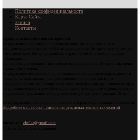
Политика конфиденциальности
Карта Сайта
Записи
Контакты
Правила использования материалов:
Информационные тексты, опубликованные на сайте могут быть
воспроизведены в любых СМИ, на серверах сети Интернет или на любых
иных носителях без существенных ограничений по объему и срокам
публикации.
При любом цитировании материалов на серверах сети Интернет активная
ссылка обязательна.
Информация о возрастных ограничениях в отношении информационной
продукции, подлежащая распространению на основании норм
Федерального закона «О защите детей от информации, причиняющей вред
их здоровью и развитию». Некоторые материалы данной страницы могут
содержать информацию, не предназначенную для детей младше 18 лет.
На информационном ресурсе применяются рекомендательные технологии.
Подробнее о правилах применения рекомендательных технологий
.
Контакты:
zbr24r@gmail.com
©
2026 . Все права защищены.