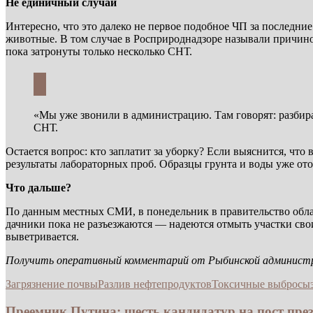
Не единичный случай
Интересно, что это далеко не первое подобное ЧП за последни
животные. В том случае в Росприроднадзоре называли причино
пока затронуты только несколько СНТ.
«Мы уже звонили в администрацию. Там говорят: разбир
СНТ.
Остается вопрос: кто заплатит за уборку? Если выяснится, чт
результаты лабораторных проб. Образцы грунта и воды уже от
Что дальше?
По данным местных СМИ, в понедельник в правительство облас
дачники пока не разъезжаются — надеются отмыть участки свои
выветривается.
Получить оперативный комментарий от Рыбинской администра
Загрязнение почвы
Разлив нефтепродуктов
Токсичные выбросы
Преемник Путина: шесть кандидатур на пост прези