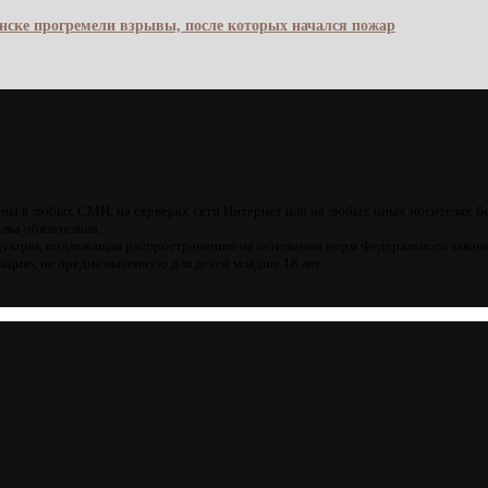
янске прогремели взрывы, после которых начался пожар
ны в любых СМИ, на серверах сети Интернет или на любых иных носителях б
лка обязательна.
кции, подлежащая распространению на основании норм Федерального закона
цию, не предназначенную для детей младше 18 лет.