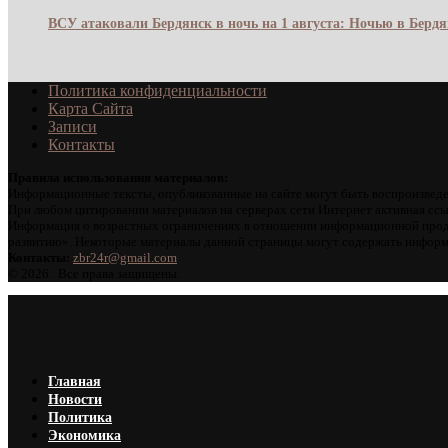
ВСУ атаковали Бердянск в ночь на 1 августа: Ночью в Берд
Политика конфиденциальности
Карта Сайта
Записи
Контакты
Правила использования материалов:
Информационные тексты, опубликованные на сайте могут быть воспроизведе
При любом цитировании материалов на серверах сети Интернет активная ссы
Информация о возрастных ограничениях в отношении информационной проду
развитию». Некоторые материалы данной страницы могут содержать информа
Контакты:
zbr24r@gmail.com
©
2026 . Все права защищены.
Главная
Новости
Политика
Экономика