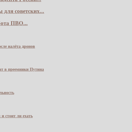
для советских...
ота ПВО...
сле налёта дронов
чат в преемники Путина
льность
 и стоит ли ехать