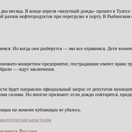
е два месяца. В конце апреля «мазутный дождь» прошел в Туапсе
й разлив нефтепродуктов при перегрузке в порту. В Рыбинском
аемся. Но когда они разберутся — мы все отравимся. Дети воню
о виновато конкретное предприятие, пострадавшие имеют право т
обрали — ждут заключения.
ти будет направлен официальный запрос от депутатов муниципа
ми силами. Но многие признают: если дожди повторятся, придетс
ции на момент публикации не удалось.
экологическая катастрофа
дента России...