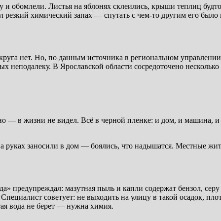
 и обомлели. Листья на яблонях склеились, крыши теплиц будто
ял резкий химический запах — спутать с чем-то другим его было
руга нет. Но, по данным источника в региональном управлении
х неподалеку. В Ярославской области сосредоточено несколько
тно — в жизни не видел. Всё в черной пленке: и дом, и машина,
 на руках заносили в дом — боялись, что надышатся. Местные ж
а» предупреждал: мазутная пыль и капли содержат бензол, серу
пециалист советует: не выходить на улицу в такой осадок, плот
ая вода не берет — нужна химия.