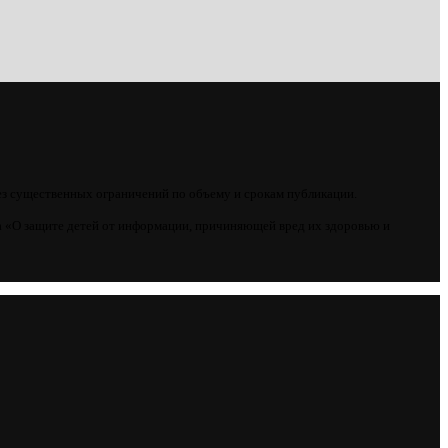
ез существенных ограничений по объему и срокам публикации.
 «О защите детей от информации, причиняющей вред их здоровью и