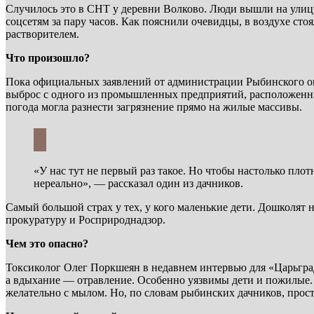
Случилось это в СНТ у деревни Волково. Люди вышли на улицу
соцсетям за пару часов. Как пояснили очевидцы, в воздухе сто
растворителем.
Что произошло?
Пока официальных заявлений от администрации Рыбинского ок
выброс с одного из промышленных предприятий, расположенны
погода могла разнести загрязнение прямо на жилые массивы.
«У нас тут не первый раз такое. Но чтобы настолько пло
нереально», — рассказал один из дачников.
Самый большой страх у тех, у кого маленькие дети. Дошколят
прокуратуру и Росприроднадзор.
Чем это опасно?
Токсиколог Олег Поркшеян в недавнем интервью для «Царьград
а вдыхание — отравление. Особенно уязвимы дети и пожилые. С
желательно с мылом. Но, по словам рыбинских дачников, прост