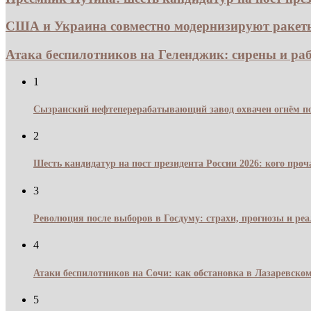
США и Украина совместно модернизируют ракеты 
Атака беспилотников на Геленджик: сирены и раб
1
Сызранский нефтеперерабатывающий завод охвачен огнём по
2
Шесть кандидатур на пост президента России 2026: кого про
3
Революция после выборов в Госдуму: страхи, прогнозы и реа
4
Атаки беспилотников на Сочи: как обстановка в Лазаревском
5