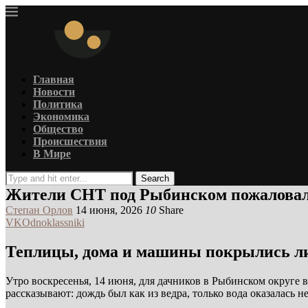
Главная
Новости
Политика
Экономика
Общество
Происшествия
В Мире
Search
Жители СНТ под Рыбинском пожаловали
Степан Орлов
14 июня, 2026
10
Share
VK
Odnoklassniki
Теплицы, дома и машины покрылись ли
Утро воскресенья, 14 июня, для дачников в Рыбинском округе 
рассказывают: дождь был как из ведра, только вода оказалась н