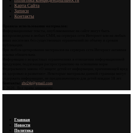
Политика конфиденциальности
Карта Сайта
Записи
Контакты
Правила использования материалов:
Информационные тексты, опубликованные на сайте могут быть
воспроизведены в любых СМИ, на серверах сети Интернет или на любых
иных носителях без существенных ограничений по объему и срокам
публикации.
При любом цитировании материалов на серверах сети Интернет активная
ссылка обязательна.
Информация о возрастных ограничениях в отношении информационной
продукции, подлежащая распространению на основании норм
Федерального закона «О защите детей от информации, причиняющей вред
их здоровью и развитию». Некоторые материалы данной страницы могут
содержать информацию, не предназначенную для детей младше 18 лет.
Контакты:
zbr24r@gmail.com
©
2026 . Все права защищены.
Главная
Новости
Политика