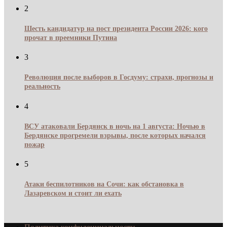
2
Шесть кандидатур на пост президента России 2026: кого
прочат в преемники Путина
3
Революция после выборов в Госдуму: страхи, прогнозы и
реальность
4
ВСУ атаковали Бердянск в ночь на 1 августа: Ночью в
Бердянске прогремели взрывы, после которых начался
пожар
5
Атаки беспилотников на Сочи: как обстановка в
Лазаревском и стоит ли ехать