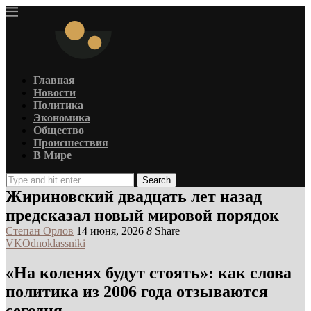
Главная
Новости
Политика
Экономика
Общество
Происшествия
В Мире
Search
Жириновский двадцать лет назад
предсказал новый мировой порядок
Степан Орлов
14 июня, 2026
8
Share
VK
Odnoklassniki
«На коленях будут стоять»: как слова
политика из 2006 года отзываются
сегодня