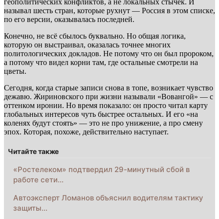
геополитических конфликтов, а не локальных стычек. И
называл шесть стран, которые рухнут — Россия в этом списке,
по его версии, оказывалась последней.
Конечно, не всё сбылось буквально. Но общая логика,
которую он выстраивал, оказалась точнее многих
политологических докладов. Не потому что он был пророком,
а потому что видел корни там, где остальные смотрели на
цветы.
Сегодня, когда старые записи снова в топе, возникает чувство
дежавю. Жириновского при жизни называли «Вовангой» — с
оттенком иронии. Но время показало: он просто читал карту
глобальных интересов чуть быстрее остальных. И его «на
коленях будут стоять» — это не про унижение, а про смену
эпох. Которая, похоже, действительно наступает.
Читайте также
«Ростелеком» подтвердил 29-минутный сбой в
работе сети…
Автоэксперт Ломанов объяснил водителям тактику
защиты…