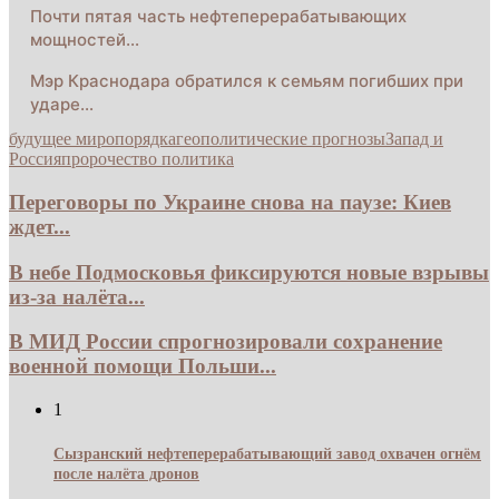
Почти пятая часть нефтеперерабатывающих
мощностей…
Мэр Краснодара обратился к семьям погибших при
ударе…
будущее миропорядка
геополитические прогнозы
Запад и
Россия
пророчество политика
Переговоры по Украине снова на паузе: Киев
ждет...
В небе Подмосковья фиксируются новые взрывы
из-за налёта...
В МИД России спрогнозировали сохранение
военной помощи Польши...
1
Сызранский нефтеперерабатывающий завод охвачен огнём
после налёта дронов