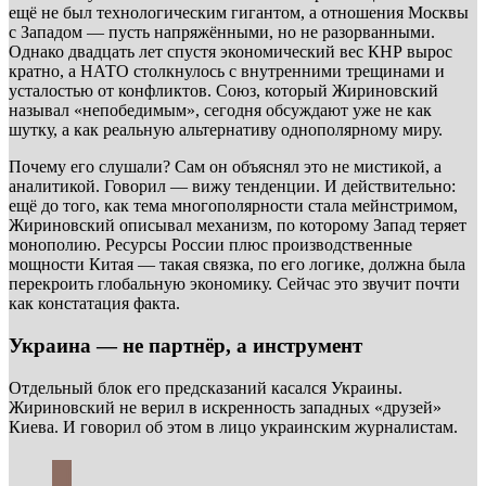
ещё не был технологическим гигантом, а отношения Москвы
с Западом — пусть напряжёнными, но не разорванными.
Однако двадцать лет спустя экономический вес КНР вырос
кратно, а НАТО столкнулось с внутренними трещинами и
усталостью от конфликтов. Союз, который Жириновский
называл «непобедимым», сегодня обсуждают уже не как
шутку, а как реальную альтернативу однополярному миру.
Почему его слушали? Сам он объяснял это не мистикой, а
аналитикой. Говорил — вижу тенденции. И действительно:
ещё до того, как тема многополярности стала мейнстримом,
Жириновский описывал механизм, по которому Запад теряет
монополию. Ресурсы России плюс производственные
мощности Китая — такая связка, по его логике, должна была
перекроить глобальную экономику. Сейчас это звучит почти
как констатация факта.
Украина — не партнёр, а инструмент
Отдельный блок его предсказаний касался Украины.
Жириновский не верил в искренность западных «друзей»
Киева. И говорил об этом в лицо украинским журналистам.