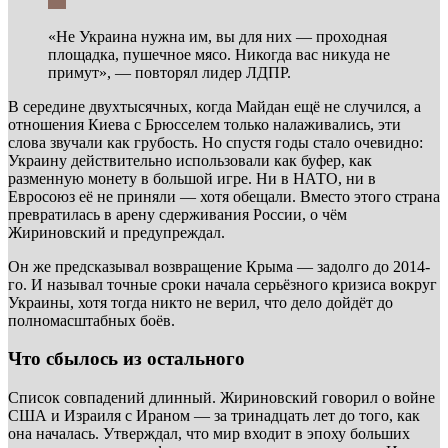
«Не Украина нужна им, вы для них — проходная
площадка, пушечное мясо. Никогда вас никуда не
примут», — повторял лидер ЛДПР.
В середине двухтысячных, когда Майдан ещё не случился, а
отношения Киева с Брюсселем только налаживались, эти
слова звучали как грубость. Но спустя годы стало очевидно:
Украину действительно использовали как буфер, как
разменную монету в большой игре. Ни в НАТО, ни в
Евросоюз её не приняли — хотя обещали. Вместо этого страна
превратилась в арену сдерживания России, о чём
Жириновский и предупреждал.
Он же предсказывал возвращение Крыма — задолго до 2014-
го. И называл точные сроки начала серьёзного кризиса вокруг
Украины, хотя тогда никто не верил, что дело дойдёт до
полномасштабных боёв.
Что сбылось из остального
Список совпадений длинный. Жириновский говорил о войне
США и Израиля с Ираном — за тринадцать лет до того, как
она началась. Утверждал, что мир входит в эпоху больших