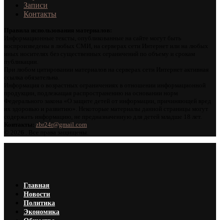
Записи
Контакты
Правила использования материалов:
Информационные тексты, опубликованные на сайте могут быть
воспроизведены в любых СМИ, на серверах сети Интернет или на любых
иных носителях без существенных ограничений по объему и срокам
публикации.
При любом цитировании материалов на серверах сети Интернет активная
ссылка обязательна.
Информация о возрастных ограничениях в отношении информационной
продукции, подлежащая распространению на основании норм
Федерального закона «О защите детей от информации, причиняющей вред
их здоровью и развитию». Некоторые материалы данной страницы могут
содержать информацию, не предназначенную для детей младше 18 лет.
Контакты:
zbr24r@gmail.com
©
2026 . Все права защищены.
Главная
Новости
Политика
Экономика