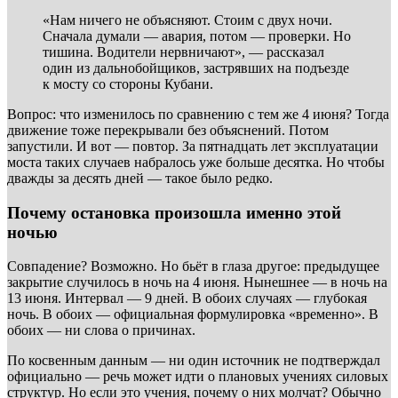
«Нам ничего не объясняют. Стоим с двух ночи.
Сначала думали — авария, потом — проверки. Но
тишина. Водители нервничают», — рассказал
один из дальнобойщиков, застрявших на подъезде
к мосту со стороны Кубани.
Вопрос: что изменилось по сравнению с тем же 4 июня? Тогда
движение тоже перекрывали без объяснений. Потом
запустили. И вот — повтор. За пятнадцать лет эксплуатации
моста таких случаев набралось уже больше десятка. Но чтобы
дважды за десять дней — такое было редко.
Почему остановка произошла именно этой
ночью
Совпадение? Возможно. Но бьёт в глаза другое: предыдущее
закрытие случилось в ночь на 4 июня. Нынешнее — в ночь на
13 июня. Интервал — 9 дней. В обоих случаях — глубокая
ночь. В обоих — официальная формулировка «временно». В
обоих — ни слова о причинах.
По косвенным данным — ни один источник не подтверждал
официально — речь может идти о плановых учениях силовых
структур. Но если это учения, почему о них молчат? Обычно