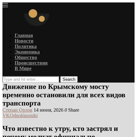
Главная
Новости
Политика
Экономика
Общество
Происшествия
В Мире
Search
Движение по Крымскому мосту
временно остановили для всех видов
транспорта
Степан Орлов
14 июня, 2026
0
Share
VK
Odnoklassniki
Что известно к утру, кто застрял и
почему молчат официально