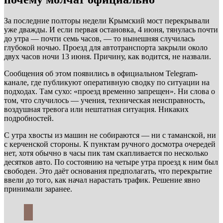
За последние полторы недели Крымский мост перекрывали
уже дважды. И если первая остановка, 4 июня, тянулась почти
до утра — почти семь часов, — то нынешняя случилась
глубокой ночью. Проезд для автотранспорта закрыли около
двух часов ночи 13 июня. Причину, как водится, не назвали.
Сообщения об этом появились в официальном Telegram-
канале, где публикуют оперативную сводку по ситуации на
подходах. Там сухо: «проезд временно запрещен». Ни слова о
том, что случилось — учения, техническая неисправность,
воздушная тревога или нештатная ситуация. Никаких
подробностей.
С утра хвосты из машин не собираются — ни с таманской, ни
с керченской стороны. К пунктам ручного досмотра очередей
нет, хотя обычно в часы пик там скапливается по несколько
десятков авто. По состоянию на четыре утра проезд к ним был
свободен. Это даёт основания предполагать, что перекрытие
ввели до того, как начал нарастать трафик. Решение явно
принимали заранее.