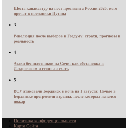
Шесть кандидатур на пост президента России 2026: кого
прочат в преемники Путина
3
Революция после выборов в Госдуму: страхи, прогнозы и
реальность
4
Атаки беспилотников на Сочи: как обстановка в
Лазаревском и стоит ли ехать
5
ВСУ атаковали Бердянск в ночь на 1 августа: Ночью в
Бердянске прогремели взрывы, после которых начался
пожар
Политика конфиденциальности
Карта Сайта