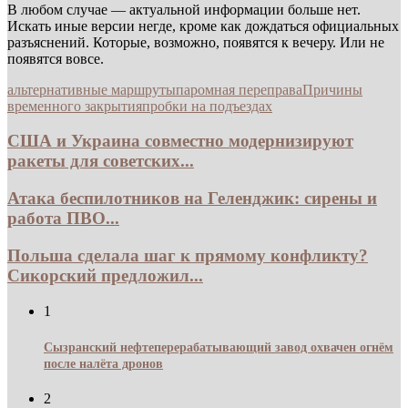
В любом случае — актуальной информации больше нет.
Искать иные версии негде, кроме как дождаться официальных
разъяснений. Которые, возможно, появятся к вечеру. Или не
появятся вовсе.
альтернативные маршруты
паромная переправа
Причины
временного закрытия
пробки на подъездах
США и Украина совместно модернизируют
ракеты для советских...
Атака беспилотников на Геленджик: сирены и
работа ПВО...
Польша сделала шаг к прямому конфликту?
Сикорский предложил...
1
Сызранский нефтеперерабатывающий завод охвачен огнём
после налёта дронов
2