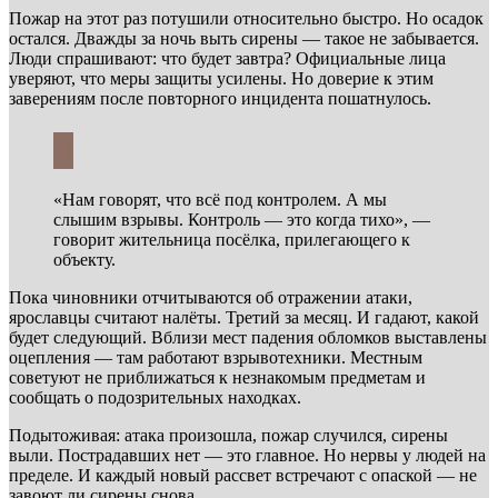
Пожар на этот раз потушили относительно быстро. Но осадок
остался. Дважды за ночь выть сирены — такое не забывается.
Люди спрашивают: что будет завтра? Официальные лица
уверяют, что меры защиты усилены. Но доверие к этим
заверениям после повторного инцидента пошатнулось.
«Нам говорят, что всё под контролем. А мы
слышим взрывы. Контроль — это когда тихо», —
говорит жительница посёлка, прилегающего к
объекту.
Пока чиновники отчитываются об отражении атаки,
ярославцы считают налёты. Третий за месяц. И гадают, какой
будет следующий. Вблизи мест падения обломков выставлены
оцепления — там работают взрывотехники. Местным
советуют не приближаться к незнакомым предметам и
сообщать о подозрительных находках.
Подытоживая: атака произошла, пожар случился, сирены
выли. Пострадавших нет — это главное. Но нервы у людей на
пределе. И каждый новый рассвет встречают с опаской — не
завоют ли сирены снова.