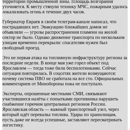
территории промышленной зоны. Площадь возгорания
уточняется. К месту стянули технику МЧС, пожарным удалось
локализовать огонь в течение двух часов.
Губернатор Евраев в своём телеграм-канале написал, что
пострадавших нет. Эвакуацию ближайших домов не
объявляли — угрозы распространения пламени на жилой
сектор не было. Однако движение транспорта по нескольким
улицам временно перекрыли: спасателям нужен был
свободный проезд.
Это не первая атака на топливную инфраструктуру региона за
последние недели. В конце мая уже горел объект под
Ярославлем — тогда тоже били беспилотниками. Сейчас
ситуация повторилась. В соцсетях жители возмущаются:
почему система ПВО не сработала на все сто. Официальных
комментариев от Минобороны пока не поступало.
Эксперты, опрошенные местными СМИ, связывают
участившиеся налёты с попытками противника нарушить
снабжение горючим центральных регионов России.
Ярославская область — важный транспортный узел, через
который идёт перевалка топлива. Удары по хранилищам,
пусть даже не всегда успешные, заставляют пересматривать
логистику.