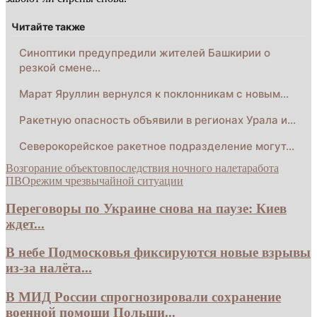
Читайте также
Синоптики предупредили жителей Башкирии о
резкой смене…
Марат Яруллин вернулся к поклонникам с новым…
Ракетную опасность объявили в регионах Урала и…
Северокорейское ракетное подразделение могут…
Возгорание объектов
последствия ночного налета
работа
ПВО
режим чрезвычайной ситуации
Переговоры по Украине снова на паузе: Киев
ждет...
В небе Подмосковья фиксируются новые взрывы
из-за налёта...
В МИД России спрогнозировали сохранение
военной помощи Польши...