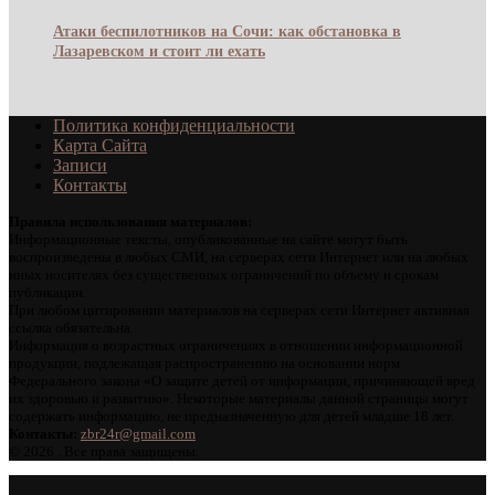
Атаки беспилотников на Сочи: как обстановка в
Лазаревском и стоит ли ехать
Политика конфиденциальности
Карта Сайта
Записи
Контакты
Правила использования материалов:
Информационные тексты, опубликованные на сайте могут быть
воспроизведены в любых СМИ, на серверах сети Интернет или на любых
иных носителях без существенных ограничений по объему и срокам
публикации.
При любом цитировании материалов на серверах сети Интернет активная
ссылка обязательна.
Информация о возрастных ограничениях в отношении информационной
продукции, подлежащая распространению на основании норм
Федерального закона «О защите детей от информации, причиняющей вред
их здоровью и развитию». Некоторые материалы данной страницы могут
содержать информацию, не предназначенную для детей младше 18 лет.
Контакты:
zbr24r@gmail.com
©
2026 . Все права защищены.