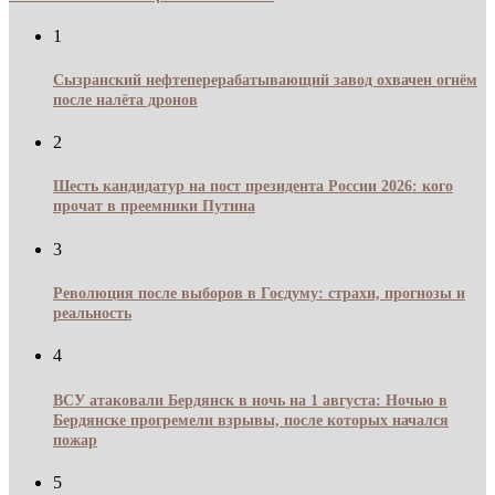
1
Сызранский нефтеперерабатывающий завод охвачен огнём
после налёта дронов
2
Шесть кандидатур на пост президента России 2026: кого
прочат в преемники Путина
3
Революция после выборов в Госдуму: страхи, прогнозы и
реальность
4
ВСУ атаковали Бердянск в ночь на 1 августа: Ночью в
Бердянске прогремели взрывы, после которых начался
пожар
5