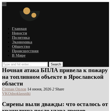
Главная
Новости
Политика
Экономика
Общество
Происшествия
В Мире
Search
Ночная атака БПЛА привела к пожару
на топливном объекте в Ярославской
области
Степан Орлов
14 июня, 2026
2
Share
VK
Odnoklassniki
Сирены выли дважды: что осталось от
хранилища после удара дронов