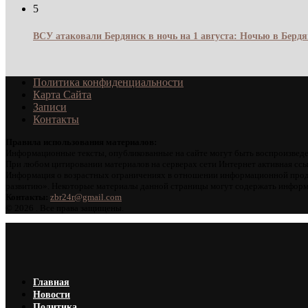
5
ВСУ атаковали Бердянск в ночь на 1 августа: Ночью в Берд
Политика конфиденциальности
Карта Сайта
Записи
Контакты
Правила использования материалов:
Информационные тексты, опубликованные на сайте могут быть воспроизведе
При любом цитировании материалов на серверах сети Интернет активная ссы
Информация о возрастных ограничениях в отношении информационной проду
развитию». Некоторые материалы данной страницы могут содержать информа
Контакты:
zbr24r@gmail.com
©
2026 . Все права защищены.
Главная
Новости
Политика