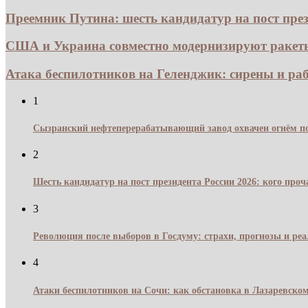
Преемник Путина: шесть кандидатур на пост прези
США и Украина совместно модернизируют ракеты 
Атака беспилотников на Геленджик: сирены и раб
1
Сызранский нефтеперерабатывающий завод охвачен огнём по
2
Шесть кандидатур на пост президента России 2026: кого про
3
Революция после выборов в Госдуму: страхи, прогнозы и реа
4
Атаки беспилотников на Сочи: как обстановка в Лазаревском