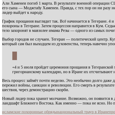
Али Хаменеи погиб 1 марта. В результате военной операции С
его сына — Моджтабу Хаменеи. Правда, с тех пор он ни разу 
лидер выйдет к народу.
График прощания выглядит так. Всё начинается в Тегеране. 4 
похороны в Тегеране. Затем процессия направится в Кум. Сед
тело захоронят в мавзолее имама Резы — одного из самых почи
Выбор городов не случаен. Тегеран — политический центр. Ку
который сам был выходцем из духовенства, теперь навечно упо
«4 и 5 июля пройдет церемония прощания в Тегеранской
григорианскому календарю, но в Иране их отсчитывают и 
Весь процесс займёт почти неделю. Это необычно долго даже д
пережил войны, санкции и революции. Его смерть в результате
шествия, через демонстрацию скорби.
Новый лидер пока хранит молчание. Возможно, он появится в 
ландшафт Ближнего Востока. Как именно — пока не ясно. Но п
исламские похоронные обряды
национальный траур в Иране
про