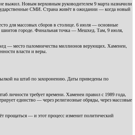
 не выжил. Новым верховным руководителем 9 марта назначили
государственные СМИ. Страна живёт в ожидании — когда новый
есто для массовых сборов в столице. 6 июля — основные
я шиитов городе. Финальная точка — Мешхед. Там, 9 июля,
ешхед — место паломничества миллионов верующих. Хаменеи,
нности власти и веры.
сылкой на штаб по захоронению. Даты приведены по
таб личности требует времени. Хаменеи правил с 1989 года,
стрирует единство — через религиозные обряды, через массовые
нёт прощаться — и этот процесс изменит политический