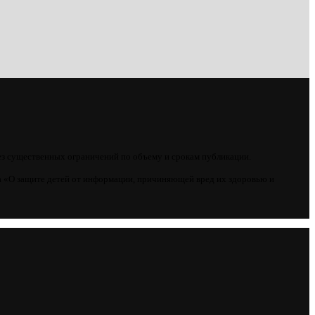
ез существенных ограничений по объему и срокам публикации.
 «О защите детей от информации, причиняющей вред их здоровью и