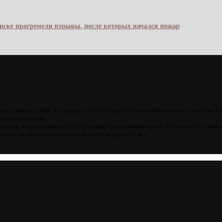
янске прогремели взрывы, после которых начался пожар
ны в любых СМИ, на серверах сети Интернет или на любых иных носителях б
лка обязательна.
кции, подлежащая распространению на основании норм Федерального закона
цию, не предназначенную для детей младше 18 лет.