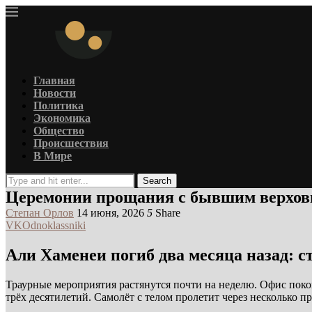
Главная
Новости
Политика
Экономика
Общество
Происшествия
В Мире
Search
Церемонии прощания с бывшим верхов
Степан Орлов
14 июня, 2026
5
Share
VK
Odnoklassniki
Али Хаменеи погиб два месяца назад: с
Траурные мероприятия растянутся почти на неделю. Офис покой
трёх десятилетий. Самолёт с телом пролетит через несколько 