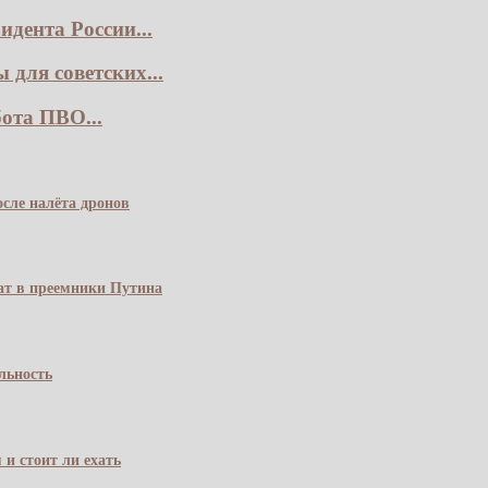
дента России...
для советских...
ота ПВО...
сле налёта дронов
чат в преемники Путина
льность
 и стоит ли ехать