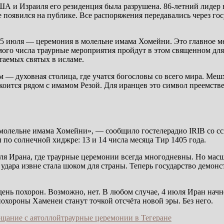
ША и Израиля его резиденция была разрушена. 86-летний лидер
не появился на публике. Все распоряжения передавались через 
и 5 июля — церемония в молельне имама Хомейни. Это главное м
ьмого числа траурные мероприятия пройдут в этом священном дл
таемых святых в исламе.
м — духовная столица, где учатся богословы со всего мира. М
коится рядом с имамом Резой. Для иранцев это символ преемстве
 молельне имама Хомейни», — сообщило гостелерадио IRIB со с
по солнечной хиджре: 13 и 14 числа месяца Тир 1405 года.
ля Ирана, где траурные церемонии всегда многодневны. Но масш
 удара извне стала шоком для страны. Теперь государство демон
день похорон. Возможно, нет. В любом случае, 4 июля Иран нач
охороны Хаменеи станут точкой отсчёта новой эры. Без него.
щание с аятоллой
траурные церемонии в Тегеране