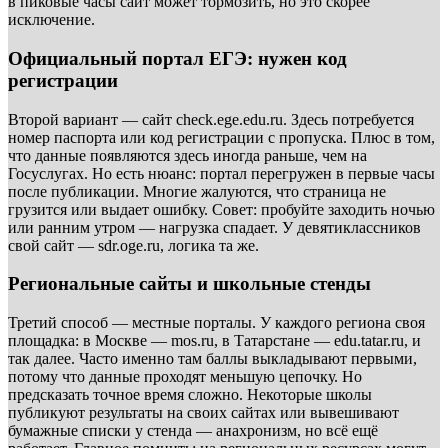
в пиковые часы сайт может тормозить, но это скорее
исключение.
Официальный портал ЕГЭ: нужен код
регистрации
Второй вариант — сайт check.ege.edu.ru. Здесь потребуется
номер паспорта или код регистрации с пропуска. Плюс в том,
что данные появляются здесь иногда раньше, чем на
Госуслугах. Но есть нюанс: портал перегружен в первые часы
после публикации. Многие жалуются, что страница не
грузится или выдает ошибку. Совет: пробуйте заходить ночью
или ранним утром — нагрузка спадает. У девятиклассников
свой сайт — sdr.oge.ru, логика та же.
Региональные сайты и школьные стенды
Третий способ — местные порталы. У каждого региона своя
площадка: в Москве — mos.ru, в Татарстане — edu.tatar.ru, и
так далее. Часто именно там баллы выкладывают первыми,
потому что данные проходят меньшую цепочку. Но
предсказать точное время сложно. Некоторые школы
публикуют результаты на своих сайтах или вывешивают
бумажные списки у стенда — анахронизм, но всё ещё