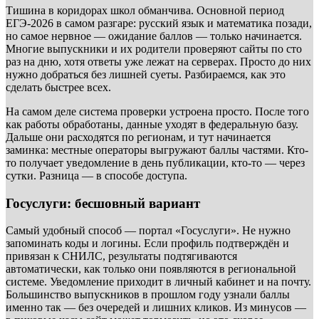
Тишина в коридорах школ обманчива. Основной период
ЕГЭ-2026 в самом разгаре: русский язык и математика позади,
но самое нервное — ожидание баллов — только начинается.
Многие выпускники и их родители проверяют сайты по сто
раз на дню, хотя ответы уже лежат на серверах. Просто до них
нужно добраться без лишней суеты. Разбираемся, как это
сделать быстрее всех.
На самом деле система проверки устроена просто. После того
как работы обработаны, данные уходят в федеральную базу.
Дальше они расходятся по регионам, и тут начинается
заминка: местные операторы выгружают баллы частями. Кто-
то получает уведомление в день публикации, кто-то — через
сутки. Разница — в способе доступа.
Госуслуги: бесшовный вариант
Самый удобный способ — портал «Госуслуги». Не нужно
запоминать коды и логины. Если профиль подтверждён и
привязан к СНИЛС, результаты подтягиваются
автоматически, как только они появляются в региональной
системе. Уведомление приходит в личный кабинет и на почту.
Большинство выпускников в прошлом году узнали баллы
именно так — без очередей и лишних кликов. Из минусов —