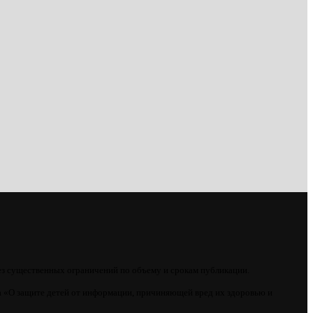
ез существенных ограничений по объему и срокам публикации.
 «О защите детей от информации, причиняющей вред их здоровью и