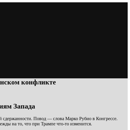
инском конфликте
иям Запада
 сдержанности. Повод — слова Марко Рубио в Конгрессе.
дежды на то, что при Трампе что-то изменится.