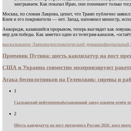
заигрываем. Как показал Иран, они понимают только тогд
Москва, по словам Лаврова, ценит, что Трамп публично заявил:
Киев и его покровители — нет. Запад, напомнил министр, испо
Анкоридж, казавшийся прорывом, теперь выглядит как ловушка
мер для победы. Как заметил один из телеграм-каналов, «остаё
высказывание Лаврова
дипломатический демарш
официальный 
Преемник Путина: шесть кандидатур на пост прези
США и Украина совместно модернизируют ракеты 
Атака беспилотников на Геленджик: сирены и раб
1
Сызранский нефтеперерабатывающий завод охвачен огнём по
2
Шесть кандидатур на пост президента России 2026: кого про