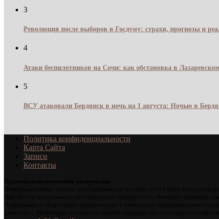
3
Революция после выборов в Госдуму: страхи, прогнозы и реа
4
Атаки беспилотников на Сочи: как обстановка в Лазаревском
5
ВСУ атаковали Бердянск в ночь на 1 августа: Ночью в Берд
Политика конфиденциальности
Карта Сайта
Записи
Контакты
Правила использования материалов:
Информационные тексты, опубликованные на сайте могут быть воспроизведе
При любом цитировании материалов на серверах сети Интернет активная ссы
Информация о возрастных ограничениях в отношении информационной проду
развитию». Некоторые материалы данной страницы могут содержать информа