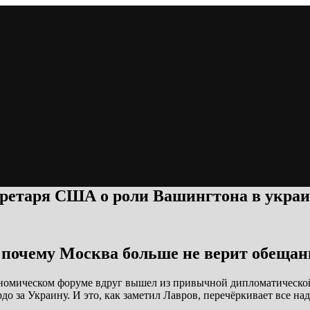
екретаря США о роли Вашингтона в укра
 почему Москва больше не верит обещан
номическом форуме вдруг вышел из привычной дипломатической
до за Украину. И это, как заметил Лавров, перечёркивает все на