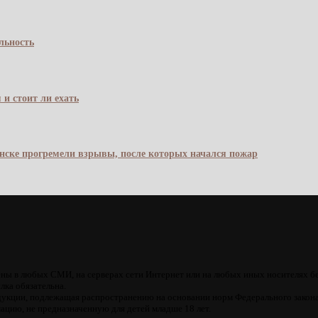
льность
 и стоит ли ехать
янске прогремели взрывы, после которых начался пожар
ны в любых СМИ, на серверах сети Интернет или на любых иных носителях б
лка обязательна.
кции, подлежащая распространению на основании норм Федерального закона
цию, не предназначенную для детей младше 18 лет.