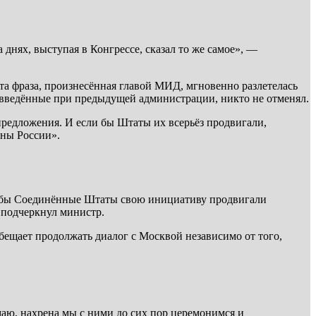
днях, выступая в Конгрессе, сказал то же самое», —
а фраза, произнесённая главой МИД, мгновенно разлетелась
 введённые при предыдущей администрации, никто не отменял.
предложения. И если бы Штаты их всерьёз продвигали,
оны России».
и бы Соединённые Штаты свою инициативу продвигали
 подчеркнул министр.
обещает продолжать диалог с Москвой независимо от того,
маю, нахрена мы с ними до сих пор церемонимся и