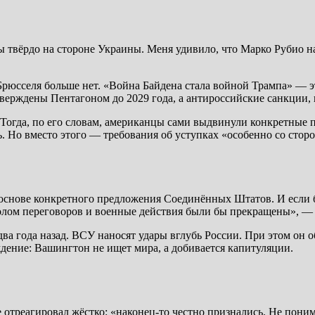
 твёрдо на стороне Украины. Меня удивило, что Марко Рубио на 
юсселя больше нет. «Война Байдена стала войной Трампа» — эт
верждены Пентагоном до 2029 года, а антироссийские санкции,
 Тогда, по его словам, американцы сами выдвинули конкретные 
. Но вместо этого — требования об уступках «особенно со стор
а основе конкретного предложения Соединённых Штатов. И есл
толом переговоров и военные действия были бы прекращены», —
 два года назад. ВСУ наносят удары вглубь России. При этом он 
ждение: Вашингтон не ищет мира, а добивается капитуляции.
отреагировал жёстко: «наконец-то честно признались. Не пони