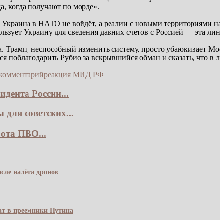
а, когда получают по морде».
 Украина в НАТО не войдёт, а реалии с новыми территориями над
льзует Украину для сведения давних счетов с Россией — эта ли
. Трамп, неспособный изменить систему, просто убаюкивает Мо
тся поблагодарить Рубио за вскрывшийся обман и сказать, что в
комментарий
реакция МИД РФ
дента России...
для советских...
ота ПВО...
сле налёта дронов
чат в преемники Путина