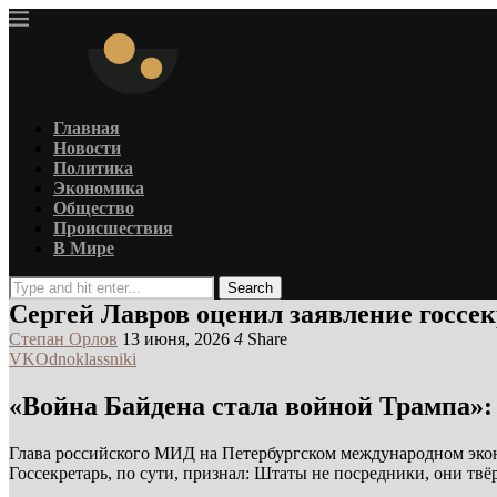
Главная
Новости
Политика
Экономика
Общество
Происшествия
В Мире
Search
Сергей Лавров оценил заявление госс
Степан Орлов
13 июня, 2026
4
Share
VK
Odnoklassniki
«Война Байдена стала войной Трампа»:
Глава российского МИД на Петербургском международном эко
Госсекретарь, по сути, признал: Штаты не посредники, они твёр