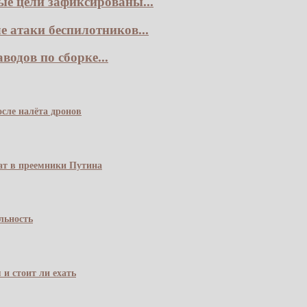
е цели зафиксированы...
е атаки беспилотников...
одов по сборке...
сле налёта дронов
чат в преемники Путина
льность
 и стоит ли ехать