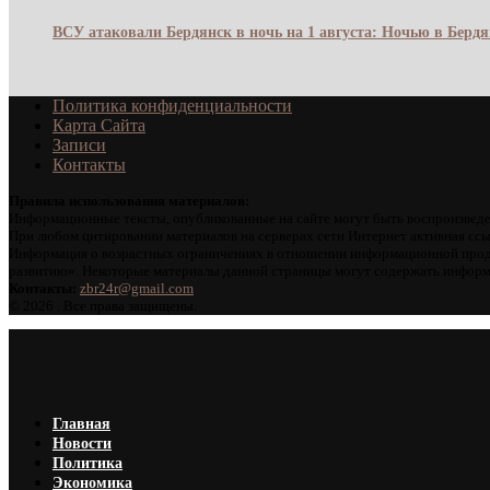
ВСУ атаковали Бердянск в ночь на 1 августа: Ночью в Берд
Политика конфиденциальности
Карта Сайта
Записи
Контакты
Правила использования материалов:
Информационные тексты, опубликованные на сайте могут быть воспроизведе
При любом цитировании материалов на серверах сети Интернет активная ссы
Информация о возрастных ограничениях в отношении информационной проду
развитию». Некоторые материалы данной страницы могут содержать информа
Контакты:
zbr24r@gmail.com
©
2026 . Все права защищены.
Главная
Новости
Политика
Экономика