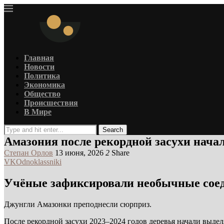
Главная
Новости
Политика
Экономика
Общество
Происшествия
В Мире
Search
Амазония после рекордной засухи нача
Степан Орлов
13 июня, 2026
2
Share
VK
Odnoklassniki
Учёные зафиксировали необычные соед
Джунгли Амазонки преподнесли сюрприз.
После рекордной засухи 2023–2024 годов деревья начали выдел