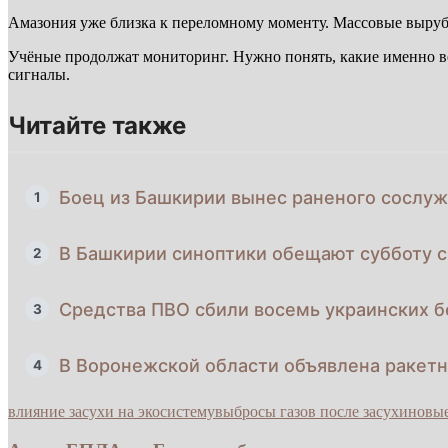
Амазония уже близка к переломному моменту. Массовые вырубк
Учёные продолжат мониторинг. Нужно понять, какие именно ве
сигналы.
Читайте также
Боец из Башкирии вынес раненого сослуж
1
В Башкирии синоптики обещают субботу 
2
Средства ПВО сбили восемь украинских б
3
В Воронежской области объявлена ракет
4
влияние засухи на экосистему
выбросы газов после засухи
новые