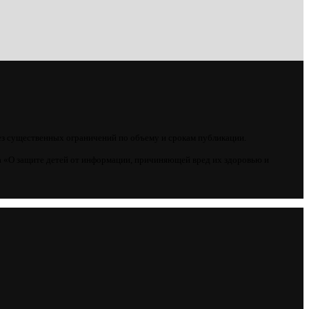
ез существенных ограничений по объему и срокам публикации.
 «О защите детей от информации, причиняющей вред их здоровью и