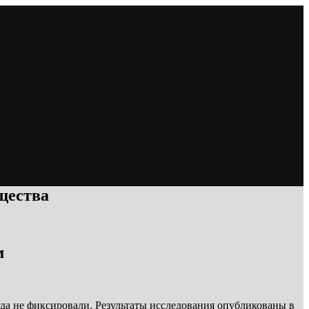
щества
м
гда не фиксировали. Результаты исследования опубликованы в