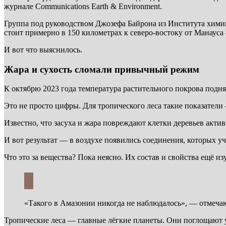
журнале Communications Earth & Environment.
Группа под руководством Джозефа Байрона из Института химии
стоит примерно в 150 километрах к северо-востоку от Манауса
И вот что выяснилось.
Жара и сухость сломали привычный режим
К октябрю 2023 года температура растительного покрова поднял
Это не просто цифры. Для тропического леса такие показатели 
Известно, что засуха и жара повреждают клетки деревьев акт
И вот результат — в воздухе появились соединения, которых у
Что это за вещества? Пока неясно. Их состав и свойства ещё из
«Такого в Амазонии никогда не наблюдалось», — отмеча
Тропические леса — главные лёгкие планеты. Они поглощают у