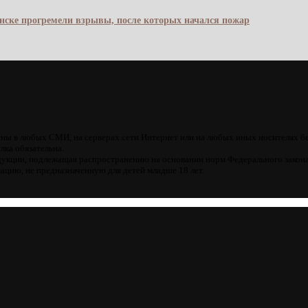
янске прогремели взрывы, после которых начался пожар
ны в любых СМИ, на серверах сети Интернет или на любых иных носителях б
лка обязательна.
кции, подлежащая распространению на основании норм Федерального закона
цию, не предназначенную для детей младше 18 лет.