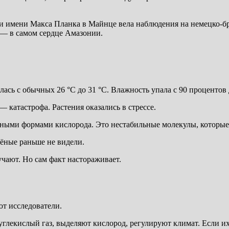
 имени Макса Планка в Майнце вела наблюдения на немецко-бра
 — в самом сердце Амазонии.
ась с обычных 26 °C до 31 °C. Влажность упала с 90 процентов 
— катастрофа. Растения оказались в стрессе.
ивными формами кислорода. Это нестабильные молекулы, которые
чёные раньше не видели.
учают. Но сам факт настораживает.
ют исследователи.
глекислый газ, выделяют кислород, регулируют климат. Если и