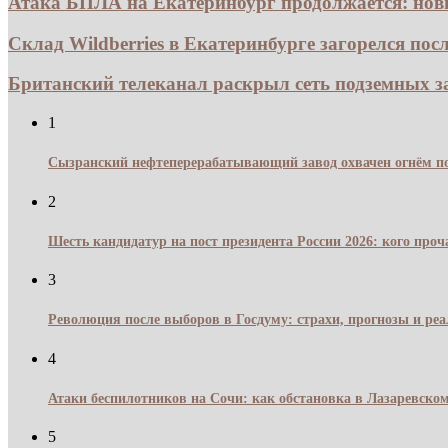
Атака БПЛА на Екатеринбург продолжается: новы
Склад Wildberries в Екатеринбурге загорелся посл
Британский телеканал раскрыл сеть подземных зав
1
Сызранский нефтеперерабатывающий завод охвачен огнём по
2
Шесть кандидатур на пост президента России 2026: кого про
3
Революция после выборов в Госдуму: страхи, прогнозы и реа
4
Атаки беспилотников на Сочи: как обстановка в Лазаревском
5