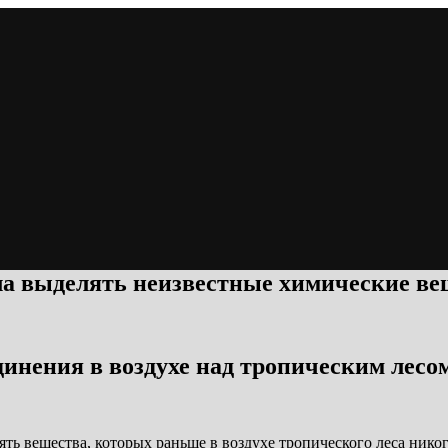
ла выделять неизвестные химические ве
инения в воздухе над тропическим лесо
ять вещества, которых раньше в воздухе тропического леса нико