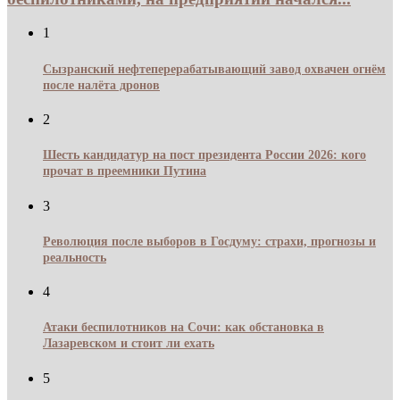
1
Сызранский нефтеперерабатывающий завод охвачен огнём
после налёта дронов
2
Шесть кандидатур на пост президента России 2026: кого
прочат в преемники Путина
3
Революция после выборов в Госдуму: страхи, прогнозы и
реальность
4
Атаки беспилотников на Сочи: как обстановка в
Лазаревском и стоит ли ехать
5