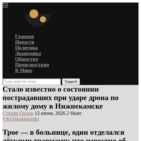
Главная
Новости
Политика
Экономика
Общество
Происшествия
В Мире
Search
Стало известно о состоянии
пострадавших при ударе дрона по
жилому дому в Нижнекамске
Степан Орлов
12 июня, 2026
2
Share
VK
Odnoklassniki
Трое — в больнице, один отделался
лёгкими травмами: что известно об