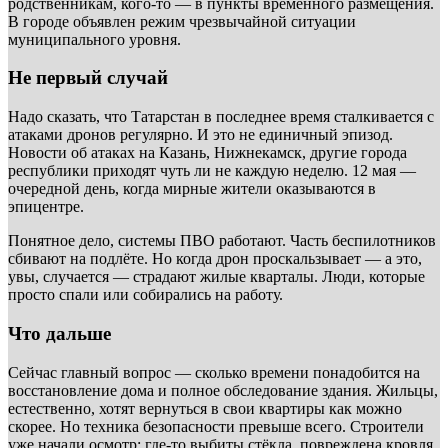
родственникам, кого-то — в пункты временного размещения.
В городе объявлен режим чрезвычайной ситуации
муниципального уровня.
Не первый случай
Надо сказать, что Татарстан в последнее время сталкивается с
атаками дронов регулярно. И это не единичный эпизод.
Новости об атаках на Казань, Нижнекамск, другие города
республики приходят чуть ли не каждую неделю. 12 мая —
очередной день, когда мирные жители оказываются в
эпицентре.
Понятное дело, системы ПВО работают. Часть беспилотников
сбивают на подлёте. Но когда дрон проскальзывает — а это,
увы, случается — страдают жилые кварталы. Люди, которые
просто спали или собирались на работу.
Что дальше
Сейчас главный вопрос — сколько времени понадобится на
восстановление дома и полное обследование здания. Жильцы,
естественно, хотят вернуться в свои квартиры как можно
скорее. Но техника безопасности превыше всего. Строители
уже начали осмотр: где-то выбиты стёкла, повреждена кровля.