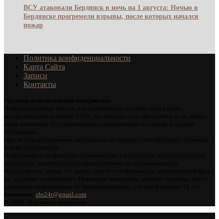
ВСУ атаковали Бердянск в ночь на 1 августа: Ночью в
Бердянске прогремели взрывы, после которых начался
пожар
Политика конфиденциальности
Карта Сайта
Записи
Контакты
Правила использования материалов:
Информационные тексты, опубликованные на сайте могут быть
воспроизведены в любых СМИ, на серверах сети Интернет или на любых
иных носителях без существенных ограничений по объему и срокам
публикации.
При любом цитировании материалов на серверах сети Интернет активная
ссылка обязательна.
Информация о возрастных ограничениях в отношении информационной
продукции, подлежащая распространению на основании норм
Федерального закона «О защите детей от информации, причиняющей вред
их здоровью и развитию». Некоторые материалы данной страницы могут
содержать информацию, не предназначенную для детей младше 18 лет.
Контакты:
zbr24r@gmail.com
©
2026 . Все права защищены.