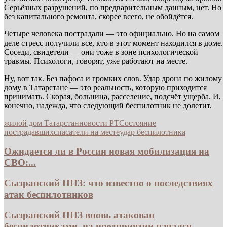
Серьёзных разрушений, по предварительным данным, нет. Но
без капитального ремонта, скорее всего, не обойдётся.
Четыре человека пострадали — это официально. Но на самом
деле стресс получили все, кто в этот момент находился в доме.
Соседи, свидетели — они тоже в зоне психологической
травмы. Психологи, говорят, уже работают на месте.
Ну, вот так. Без пафоса и громких слов. Удар дрона по жилому
дому в Татарстане — это реальность, которую приходится
принимать. Скорая, больница, расселение, подсчёт ущерба. И,
конечно, надежда, что следующий беспилотник не долетит.
жилой дом Татарстан
новости РТ
Состояние
пострадавших
спасатели на месте
удар беспилотника
Ожидается ли в России новая мобилизация на
СВО:...
Сызранский НПЗ: что известно о последствиях
атак беспилотников
Сызранский НПЗ вновь атакован
беспилотниками, на предприятии начался...