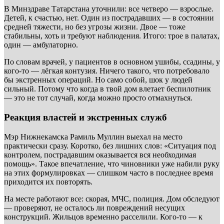
В Минздраве Татарстана уточнили: все четверо — взрослые.
Детей, к счастью, нет. Один из пострадавших — в состоянии
средней тяжести, но без угрозы жизни. Двое — тоже
стабильны, хоть и требуют наблюдения. Итого: трое в палатах,
один — амбулаторно.
По словам врачей, у пациентов в основном ушибы, ссадины, у
кого-то — лёгкая контузия. Ничего такого, что потребовало
бы экстренных операций. Но само собой, шок у людей
сильный. Потому что когда в твой дом влетает беспилотник
— это не тот случай, когда можно просто отмахнуться.
Реакция властей и экстренных служб
Мэр Нижнекамска Рамиль Муллин выехал на место
практически сразу. Коротко, без лишних слов: «Ситуация под
контролем, пострадавшим оказывается вся необходимая
помощь». Такое впечатление, что чиновники уже набили руку
на этих формулировках — слишком часто в последнее время
приходится их повторять.
На месте работают все: скорая, МЧС, полиция. Дом обследуют
— проверяют, не осталось ли повреждений несущих
конструкций. Жильцов временно расселили. Кого-то — к