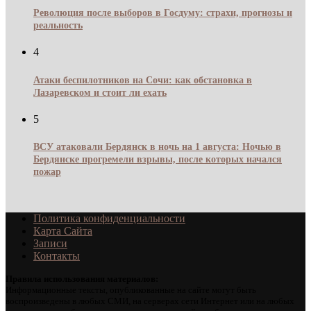
Революция после выборов в Госдуму: страхи, прогнозы и
реальность
4
Атаки беспилотников на Сочи: как обстановка в
Лазаревском и стоит ли ехать
5
ВСУ атаковали Бердянск в ночь на 1 августа: Ночью в
Бердянске прогремели взрывы, после которых начался
пожар
Политика конфиденциальности
Карта Сайта
Записи
Контакты
Правила использования материалов:
Информационные тексты, опубликованные на сайте могут быть
воспроизведены в любых СМИ, на серверах сети Интернет или на любых