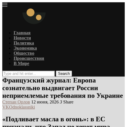
Главная
Новости
Политика
Экономика
Общество
Происшествия
В Мире
Search
Французский журнал: Европа
сознательно выдвигает России
неприемлемые требования по Украине
Степан Орлов
12 июня, 2026
3
Share
VK
Odnoklassniki
«Подливает масла в огонь»: в ЕС
признали, что Запад не хочет мира