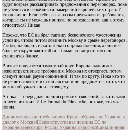
будет всерьёз рассматривать предложения о переговорах, пока
не убедится в серьёзности намерений европейских стран. И
это логично. Если тебе раз за разом предъявляют требования,
которые ты не можешь принять по определению, как к этому
относиться? Никак.
Похоже, что ЕС выбрал тактику бесконечного ужесточения
условий, чтобы потом обвинить Москву в срыве переговоров.
Им бы, наоборот, искать точки соприкосновения, а они всё
больше закручивают гайки. Только вот мир от этого не
становится ближе.
В итоге получается замкнутый круг. Европа выдвигает
неконструктивные требования, Москва их отвергает, потом
следует новый раунд обвинений. И так по кругу. Пока кто-то
не решится выйти из этой логики и не предложит что-то, что
можно обсуждать по-настоящему.
А пока — очередная порция громких заявлений, за которыми
ничего не стоит. И Le Journal du Dimanche, похоже, это уже
понял.
Дипломатические требования к Кремлю
Кризис на Украине и
диалог с Москвой
Неконструктивная позиция ЕС по
Украине
Переговоры Россия Украина Евросоюз
Санкционная