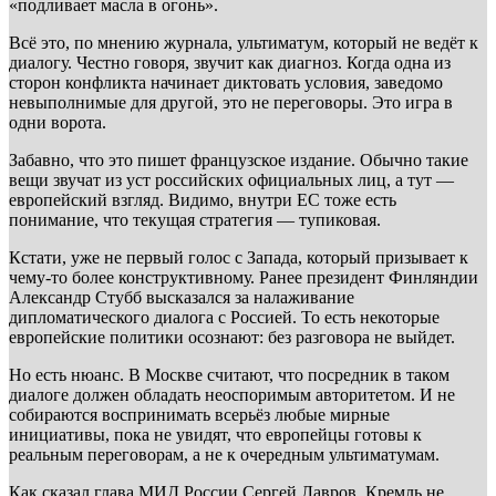
«подливает масла в огонь».
Всё это, по мнению журнала, ультиматум, который не ведёт к
диалогу. Честно говоря, звучит как диагноз. Когда одна из
сторон конфликта начинает диктовать условия, заведомо
невыполнимые для другой, это не переговоры. Это игра в
одни ворота.
Забавно, что это пишет французское издание. Обычно такие
вещи звучат из уст российских официальных лиц, а тут —
европейский взгляд. Видимо, внутри ЕС тоже есть
понимание, что текущая стратегия — тупиковая.
Кстати, уже не первый голос с Запада, который призывает к
чему-то более конструктивному. Ранее президент Финляндии
Александр Стубб высказался за налаживание
дипломатического диалога с Россией. То есть некоторые
европейские политики осознают: без разговора не выйдет.
Но есть нюанс. В Москве считают, что посредник в таком
диалоге должен обладать неоспоримым авторитетом. И не
собираются воспринимать всерьёз любые мирные
инициативы, пока не увидят, что европейцы готовы к
реальным переговорам, а не к очередным ультиматумам.
Как сказал глава МИД России Сергей Лавров, Кремль не