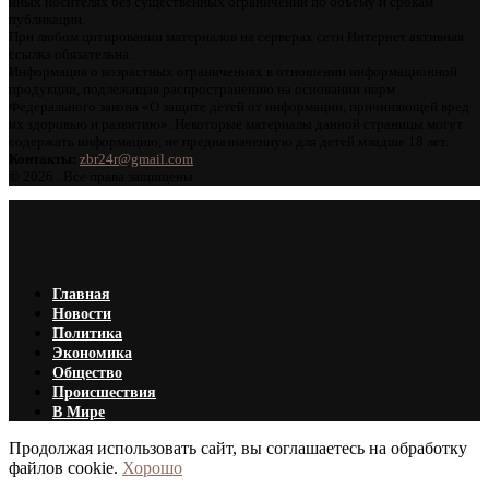
иных носителях без существенных ограничений по объему и срокам
публикации.
При любом цитировании материалов на серверах сети Интернет активная
ссылка обязательна.
Информация о возрастных ограничениях в отношении информационной
продукции, подлежащая распространению на основании норм
Федерального закона «О защите детей от информации, причиняющей вред
их здоровью и развитию». Некоторые материалы данной страницы могут
содержать информацию, не предназначенную для детей младше 18 лет.
Контакты:
zbr24r@gmail.com
©
2026 . Все права защищены.
Главная
Новости
Политика
Экономика
Общество
Происшествия
В Мире
Продолжая использовать сайт, вы соглашаетесь на обработку
файлов cookie.
Хорошо