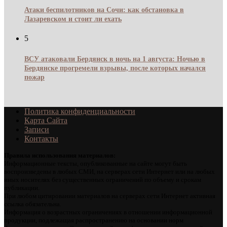
Атаки беспилотников на Сочи: как обстановка в
Лазаревском и стоит ли ехать
5
ВСУ атаковали Бердянск в ночь на 1 августа: Ночью в
Бердянске прогремели взрывы, после которых начался
пожар
Политика конфиденциальности
Карта Сайта
Записи
Контакты
Правила использования материалов:
Информационные тексты, опубликованные на сайте могут быть
воспроизведены в любых СМИ, на серверах сети Интернет или на любых
иных носителях без существенных ограничений по объему и срокам
публикации.
При любом цитировании материалов на серверах сети Интернет активная
ссылка обязательна.
Информация о возрастных ограничениях в отношении информационной
продукции, подлежащая распространению на основании норм