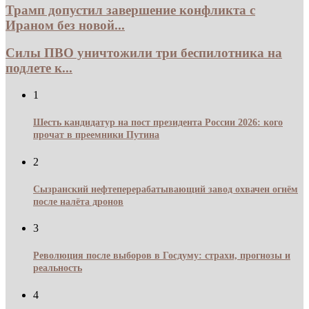
Трамп допустил завершение конфликта с
Ираном без новой...
Силы ПВО уничтожили три беспилотника на
подлете к...
1
Шесть кандидатур на пост президента России 2026: кого
прочат в преемники Путина
2
Сызранский нефтеперерабатывающий завод охвачен огнём
после налёта дронов
3
Революция после выборов в Госдуму: страхи, прогнозы и
реальность
4