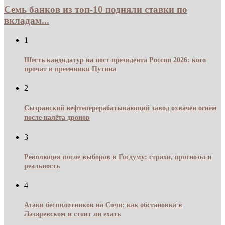
Семь банков из топ-10 подняли ставки по
вкладам...
1
Шесть кандидатур на пост президента России 2026: кого
прочат в преемники Путина
2
Сызранский нефтеперерабатывающий завод охвачен огнём
после налёта дронов
3
Революция после выборов в Госдуму: страхи, прогнозы и
реальность
4
Атаки беспилотников на Сочи: как обстановка в
Лазаревском и стоит ли ехать