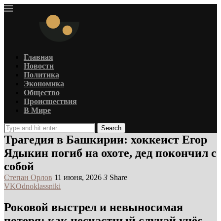
Главная
Новости
Политика
Экономика
Общество
Происшествия
В Мире
Search
Трагедия в Башкирии: хоккеист Егор
Ядыкин погиб на охоте, дед покончил с
собой
Степан Орлов
11 июня, 2026
3
Share
VK
Odnoklassniki
Роковой выстрел и невыносимая
потеря: как несчастный случай унёс