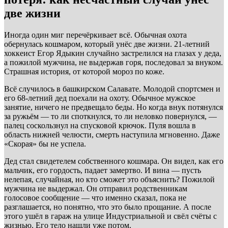
две жизни
Иногда один миг перечёркивает всё. Обычная охота
обернулась кошмаром, который унёс две жизни. 21-летний
хоккеист Егор Ядыкин случайно застрелился на глазах у деда,
а пожилой мужчина, не выдержав горя, последовал за внуком.
Страшная история, от которой мороз по коже.
Всё случилось в башкирском Салавате. Молодой спортсмен и
его 68-летний дед поехали на охоту. Обычное мужское
занятие, ничего не предвещало беды. Но когда внук потянулся
за ружьём — то ли споткнулся, то ли неловко повернулся, —
палец соскользнул на спусковой крючок. Пуля вошла в
область нижней челюсти, смерть наступила мгновенно. Даже
«Скорая» бы не успела.
Дед стал свидетелем собственного кошмара. Он видел, как его
мальчик, его гордость, падает замертво. И вина — пусть
нелепая, случайная, но кто сможет это объяснить? Пожилой
мужчина не выдержал. Он отправил родственникам
голосовое сообщение — что именно сказал, пока не
разглашается, но понятно, что это было прощание. А после
этого ушёл в гараж на улице Индустриальной и свёл счёты с
жизнью. Его тело нашли уже потом.