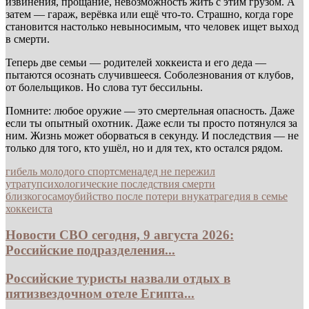
извинения, прощание, невозможность жить с этим грузом. А
затем — гараж, верёвка или ещё что-то. Страшно, когда горе
становится настолько невыносимым, что человек ищет выход
в смерти.
Теперь две семьи — родителей хоккеиста и его деда —
пытаются осознать случившееся. Соболезнования от клубов,
от болельщиков. Но слова тут бессильны.
Помните: любое оружие — это смертельная опасность. Даже
если ты опытный охотник. Даже если ты просто потянулся за
ним. Жизнь может оборваться в секунду. И последствия — не
только для того, кто ушёл, но и для тех, кто остался рядом.
гибель молодого спортсмена
дед не пережил
утрату
психологические последствия смерти
близкого
самоубийство после потери внука
трагедия в семье
хоккеиста
Новости СВО сегодня, 9 августа 2026:
Российские подразделения...
Российские туристы назвали отдых в
пятизвездочном отеле Египта...