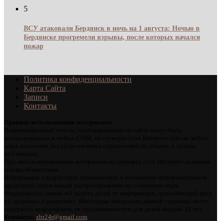
5
ВСУ атаковали Бердянск в ночь на 1 августа: Ночью в
Бердянске прогремели взрывы, после которых начался
пожар
Политика конфиденциальности
Карта Сайта
Записи
Контакты
Правила использования материалов:
Информационные тексты, опубликованные на сайте могут быть
воспроизведены в любых СМИ, на серверах сети Интернет или на любых
иных носителях без существенных ограничений по объему и срокам
публикации.
При любом цитировании материалов на серверах сети Интернет активная
ссылка обязательна.
Информация о возрастных ограничениях в отношении информационной
продукции, подлежащая распространению на основании норм
Федерального закона «О защите детей от информации, причиняющей вред
их здоровью и развитию». Некоторые материалы данной страницы могут
содержать информацию, не предназначенную для детей младше 18 лет.
Контакты:
zbr24r@gmail.com