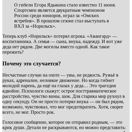
О гибели Егора Ядыкина стало известно 11 июня.
Спортсмен является двукратным чемпионом
России среди юниоров, играл за «Омских
ястребов». В прошлом сезоне стал выступать в
ВХЛ за «Норильск».
Теперь клуб «Норильск» потерял игрока. «Авангард» —
воспитанника. А семья — сына, внука, надежду. И вот уже
деда нет рядом. Две могилы вместо одной. Как такое
пережить?
Почему это случается?
Несчастные случаи на охоте — увы, не редкость. Ружьё в
руках, адреналин, неловкое движение. Но когда гибнет
молодой парень, да ещё на глазах у деда… Это трагедия
вдвойне. Психологи скажут: острое посттравматическое
расстройство, чувство вины, шок. Для старика мир рухнул в
одну секунду. Он не просто потерял внука — он был рядом,
возможно, чувствовал, что мог предотвратить. Хотя, скорее
всего, не мог. Просто рок.
Голосовое сообщение, которое он отправил родным, — это
крик души. Детали не раскрываются, но можно представить: