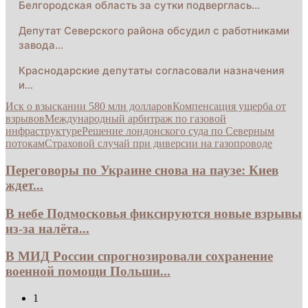
Белгородская область за сутки подверглась…
Депутат Северского района обсудил с работниками
завода…
Краснодарские депутаты согласовали назначения
и…
Иск о взыскании 580 млн долларов
Компенсация ущерба от
взрывов
Международный арбитраж по газовой
инфраструктуре
Решение лондонского суда по Северным
потокам
Страховой случай при диверсии на газопроводе
Переговоры по Украине снова на паузе: Киев
ждет...
В небе Подмосковья фиксируются новые взрывы
из-за налёта...
В МИД России спрогнозировали сохранение
военной помощи Польши...
1