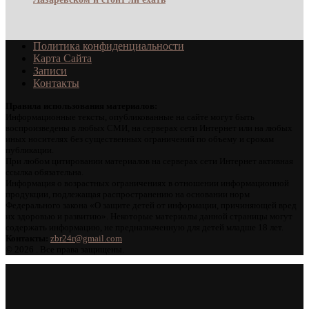
Политика конфиденциальности
Карта Сайта
Записи
Контакты
Правила использования материалов:
Информационные тексты, опубликованные на сайте могут быть
воспроизведены в любых СМИ, на серверах сети Интернет или на любых
иных носителях без существенных ограничений по объему и срокам
публикации.
При любом цитировании материалов на серверах сети Интернет активная
ссылка обязательна.
Информация о возрастных ограничениях в отношении информационной
продукции, подлежащая распространению на основании норм
Федерального закона «О защите детей от информации, причиняющей вред
их здоровью и развитию». Некоторые материалы данной страницы могут
содержать информацию, не предназначенную для детей младше 18 лет.
Контакты:
zbr24r@gmail.com
©
2026 . Все права защищены.