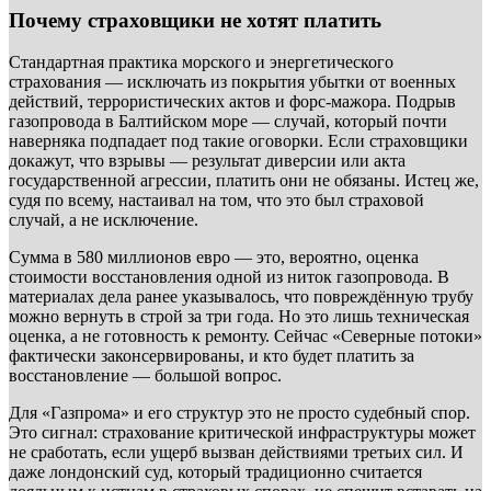
Почему страховщики не хотят платить
Стандартная практика морского и энергетического
страхования — исключать из покрытия убытки от военных
действий, террористических актов и форс-мажора. Подрыв
газопровода в Балтийском море — случай, который почти
наверняка подпадает под такие оговорки. Если страховщики
докажут, что взрывы — результат диверсии или акта
государственной агрессии, платить они не обязаны. Истец же,
судя по всему, настаивал на том, что это был страховой
случай, а не исключение.
Сумма в 580 миллионов евро — это, вероятно, оценка
стоимости восстановления одной из ниток газопровода. В
материалах дела ранее указывалось, что повреждённую трубу
можно вернуть в строй за три года. Но это лишь техническая
оценка, а не готовность к ремонту. Сейчас «Северные потоки»
фактически законсервированы, и кто будет платить за
восстановление — большой вопрос.
Для «Газпрома» и его структур это не просто судебный спор.
Это сигнал: страхование критической инфраструктуры может
не сработать, если ущерб вызван действиями третьих сил. И
даже лондонский суд, который традиционно считается