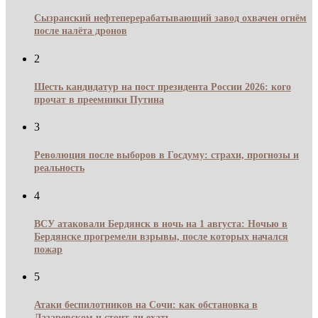
Сызранский нефтеперерабатывающий завод охвачен огнём
после налёта дронов
2
Шесть кандидатур на пост президента России 2026: кого
прочат в преемники Путина
3
Революция после выборов в Госдуму: страхи, прогнозы и
реальность
4
ВСУ атаковали Бердянск в ночь на 1 августа: Ночью в
Бердянске прогремели взрывы, после которых начался
пожар
5
Атаки беспилотников на Сочи: как обстановка в
Лазаревском и стоит ли ехать