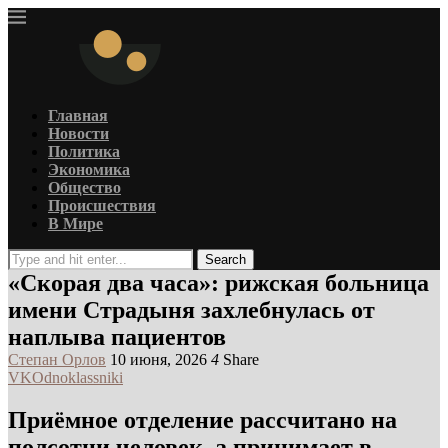
Главная
Новости
Политика
Экономика
Общество
Происшествия
В Мире
Search
«Скорая два часа»: рижская больница
имени Страдыня захлебнулась от
наплыва пациентов
Степан Орлов
10 июня, 2026
4
Share
VK
Odnoklassniki
Приёмное отделение рассчитано на
полсотни человек, а принимает в