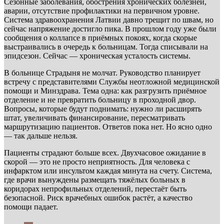
Сезонные заболевания, обострения хронических болезней,
аварии, отсутствие профилактики на первичном уровне.
Система здравоохранения Латвии давно трещит по швам, но
сейчас напряжение достигло пика. В прошлом году уже были
сообщения о коллапсе в приёмных покоях, когда скорые
выстраивались в очередь к больницам. Тогда списывали на
эпидсезон. Сейчас — хроническая усталость системы.
В больнице Страдыня не молчат. Руководство планирует
встречу с представителями Службы неотложной медицинской
помощи и Минздрава. Тема одна: как разгрузить приёмное
отделение и не превратить больницу в проходной двор.
Вопросы, которые будут поднимать: нужно ли расширять
штат, увеличивать финансирование, пересматривать
маршрутизацию пациентов. Ответов пока нет. Но ясно одно
— так дальше нельзя.
Пациенты страдают больше всех. Двухчасовое ожидание в
скорой — это не просто неприятность. Для человека с
инфарктом или инсультом каждая минута на счету. Система,
где врачи вынуждены размещать тяжёлых больных в
коридорах непрофильных отделений, перестаёт быть
безопасной. Риск врачебных ошибок растёт, а качество
помощи падает.