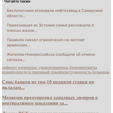
Читайте также
Беспилотники атаковали нефтезавод в Самарской
области…
Переехавшая из Эстонии семья рассказала о
плюсах жизни…
Пашинян связал ограничения на экспорт
армянских…
Жителям Новороссийска сообщили об отмене
сигнала…
дефицит коек
кризис здравоохранения Латвии
нехватка
врачей
очереди в приемный покой
перегруженность больницы
Семь банков из топ-10 подняли ставки по
вкладам...
Медведев предупредил западных лидеров о
неотвратимом наказании за...