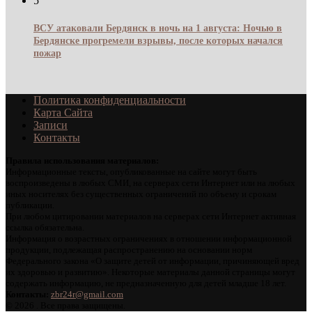
5
ВСУ атаковали Бердянск в ночь на 1 августа: Ночью в
Бердянске прогремели взрывы, после которых начался
пожар
Политика конфиденциальности
Карта Сайта
Записи
Контакты
Правила использования материалов:
Информационные тексты, опубликованные на сайте могут быть
воспроизведены в любых СМИ, на серверах сети Интернет или на любых
иных носителях без существенных ограничений по объему и срокам
публикации.
При любом цитировании материалов на серверах сети Интернет активная
ссылка обязательна.
Информация о возрастных ограничениях в отношении информационной
продукции, подлежащая распространению на основании норм
Федерального закона «О защите детей от информации, причиняющей вред
их здоровью и развитию». Некоторые материалы данной страницы могут
содержать информацию, не предназначенную для детей младше 18 лет.
Контакты:
zbr24r@gmail.com
©
2026 . Все права защищены.