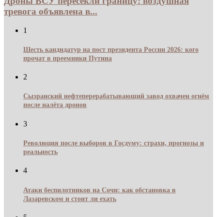
Дроны ВСУ пересекли границу: воздушная
тревога объявлена в...
1
Шесть кандидатур на пост президента России 2026: кого
прочат в преемники Путина
2
Сызранский нефтеперерабатывающий завод охвачен огнём
после налёта дронов
3
Революция после выборов в Госдуму: страхи, прогнозы и
реальность
4
Атаки беспилотников на Сочи: как обстановка в
Лазаревском и стоит ли ехать