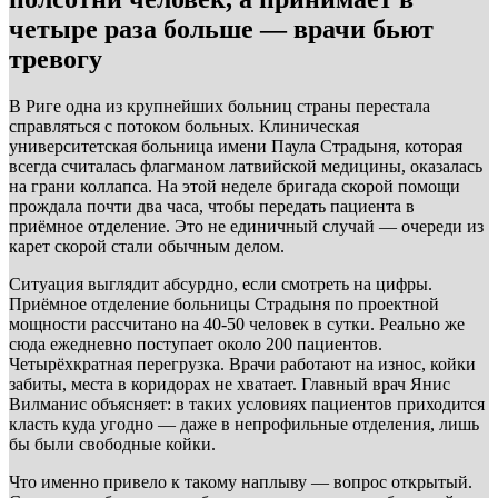
четыре раза больше — врачи бьют
тревогу
В Риге одна из крупнейших больниц страны перестала
справляться с потоком больных. Клиническая
университетская больница имени Паула Страдыня, которая
всегда считалась флагманом латвийской медицины, оказалась
на грани коллапса. На этой неделе бригада скорой помощи
прождала почти два часа, чтобы передать пациента в
приёмное отделение. Это не единичный случай — очереди из
карет скорой стали обычным делом.
Ситуация выглядит абсурдно, если смотреть на цифры.
Приёмное отделение больницы Страдыня по проектной
мощности рассчитано на 40-50 человек в сутки. Реально же
сюда ежедневно поступает около 200 пациентов.
Четырёхкратная перегрузка. Врачи работают на износ, койки
забиты, места в коридорах не хватает. Главный врач Янис
Вилманис объясняет: в таких условиях пациентов приходится
класть куда угодно — даже в непрофильные отделения, лишь
бы были свободные койки.
Что именно привело к такому наплыву — вопрос открытый.