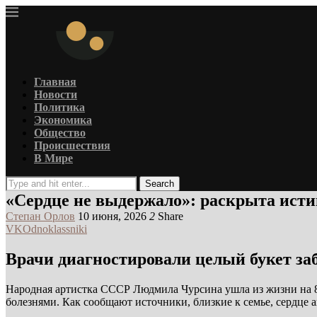
Главная
Новости
Политика
Экономика
Общество
Происшествия
В Мире
Search
«Сердце не выдержало»: раскрыта ист
Степан Орлов
10 июня, 2026
2
Share
VK
Odnoklassniki
Врачи диагностировали целый букет за
Народная артистка СССР Людмила Чурсина ушла из жизни на 85
болезнями. Как сообщают источники, близкие к семье, сердце 