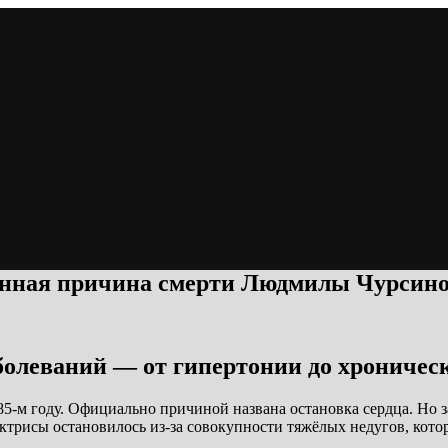
инная причина смерти Людмилы Чурсин
болеваний — от гипертонии до хроническ
-м году. Официально причиной названа остановка сердца. Но з
актрисы остановилось из-за совокупности тяжёлых недугов, кото