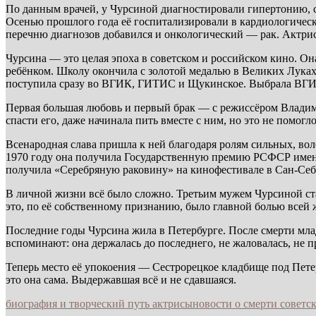
По данным врачей, у Чурсиной диагностировали гипертонию, ст
Осенью прошлого года её госпитализировали в кардиологическ
перечню диагнозов добавился и онкологический — рак. Актриса
Чурсина — это целая эпоха в советском и российском кино. Он
ребёнком. Школу окончила с золотой медалью в Великих Луках
поступила сразу во ВГИК, ГИТИС и Щукинское. Выбрала ВГИ
Первая большая любовь и первый брак — с режиссёром Владими
спасти его, даже начинала пить вместе с ним, но это не помогл
Всенародная слава пришла к ней благодаря ролям сильных, в
1970 году она получила Государственную премию РСФСР имени 
получила «Серебряную раковину» на кинофестивале в Сан-Себа
В личной жизни всё было сложно. Третьим мужем Чурсиной с
это, по её собственному признанию, было главной болью всей 
Последние годы Чурсина жила в Петербурге. После смерти млад
вспоминают: она держалась до последнего, не жаловалась, не 
Теперь место её упокоения — Сестрорецкое кладбище под Пете
это она сама. Выдержавшая всё и не сдавшаяся.
биография и творческий путь актрисы
новости о смерти советс