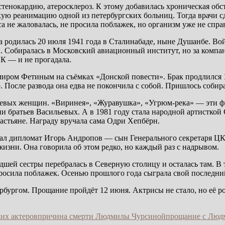
енокардию, атеросклероз. К этому добавилась хроническая обст
ую реанимацию одной из петербургских больниц. Тогда врачи сд
 не жаловалась, не просила поблажек, но организм уже не спра
а родилась 20 июля 1941 года в Сталинабаде, ныне Душанбе. Вой
. Собиралась в Московский авиационный институт, но за компан
К — и не прогадала.
ром Фетиным на съёмках «Донской повести». Брак продлился 17
о. После развода она едва не покончила с собой. Пришлось собира
олевых женщин. «Виринея», «Журавушка», «Угрюм-река» — эти ф
братьев Васильевых. А в 1981 году стала народной артисткой 
стьяне. Награду вручала сама Одри Хепбёрн.
тал дипломат Игорь Андропов — сын Генерального секретаря Ц
жизни. Она говорила об этом редко, но каждый раз с надрывом.
шей сестры перебралась в Северную столицу и осталась там. В 
просила поблажек. Осенью прошлого года сыграла свой последний
рбургом. Прощание пройдёт 12 июня. Актрисы не стало, но её 
ких актеров
причина смерти Людмилы Чурсиной
прощание с Люд