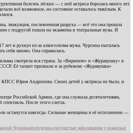
руктивная болезнь лёгких — с ней актриса боролась много лет.
елали всё возможное, но состояние оставалось тяжёлым. К
влялся.
на, эвакуация, послевоенная разруха — всё это она прошла
ию с подругой пошла на экзамены в театральные вузы. И
 лет и рухнул из-за алкоголизма мужа. Чурсина пыталась
ть себя заново. Она справилась.
ильмы смотрела вся страна. За «Виринею» и «Журавушку» в
СССР. Её талант признали и за рубежом: «Журавушка»
К КПСС Юрия Андропова. Своих детей у актрисы не было, и
театре Российской Армии, где она служила десятилетиями,
 спектакль. После этого слегла.
роли останутся навсегда. Сильные женщины в её исполнении —
милой Чурсиной
сердечно-сосудистые заболевания у пожилых