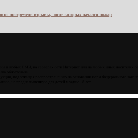
янске прогремели взрывы, после которых начался пожар
ны в любых СМИ, на серверах сети Интернет или на любых иных носителях б
лка обязательна.
кции, подлежащая распространению на основании норм Федерального закона
цию, не предназначенную для детей младше 18 лет.