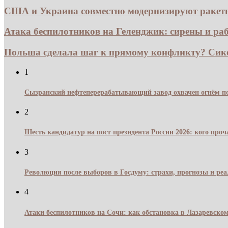
США и Украина совместно модернизируют ракеты 
Атака беспилотников на Геленджик: сирены и раб
Польша сделала шаг к прямому конфликту? Сико
1
Сызранский нефтеперерабатывающий завод охвачен огнём по
2
Шесть кандидатур на пост президента России 2026: кого про
3
Революция после выборов в Госдуму: страхи, прогнозы и реа
4
Атаки беспилотников на Сочи: как обстановка в Лазаревском