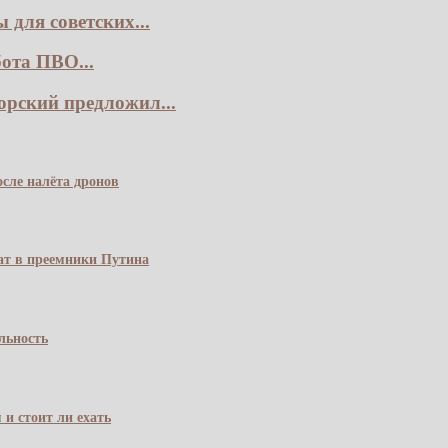
для советских...
ота ПВО...
рский предложил...
сле налёта дронов
чат в преемники Путина
льность
 и стоит ли ехать