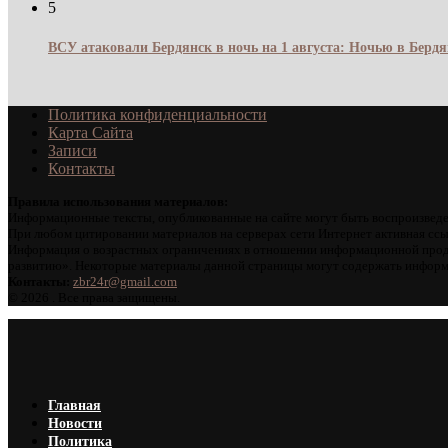
5
ВСУ атаковали Бердянск в ночь на 1 августа: Ночью в Берд
Политика конфиденциальности
Карта Сайта
Записи
Контакты
Правила использования материалов:
Информационные тексты, опубликованные на сайте могут быть воспроизведе
При любом цитировании материалов на серверах сети Интернет активная ссы
Информация о возрастных ограничениях в отношении информационной проду
развитию». Некоторые материалы данной страницы могут содержать информа
Контакты:
zbr24r@gmail.com
©
2026 . Все права защищены.
Главная
Новости
Политика