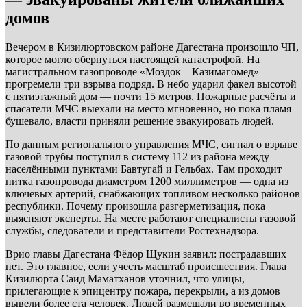
домов
Вечером в Кизилюртовском районе Дагестана произошло ЧП,
которое могло обернуться настоящей катастрофой. На
магистральном газопроводе «Моздок – Казимагомед»
прогремели три взрыва подряд. В небо ударил факел высотой
с пятиэтажный дом — почти 15 метров. Пожарные расчёты и
спасатели МЧС выехали на место мгновенно, но пока пламя
бушевало, власти приняли решение эвакуировать людей.
По данным регионального управления МЧС, сигнал о взрыве
газовой трубы поступил в систему 112 из района между
населёнными пунктами Бавтугай и Гельбах. Там проходит
нитка газопровода диаметром 1200 миллиметров — одна из
ключевых артерий, снабжающих топливом несколько районов
республики. Почему произошла разгерметизация, пока
выясняют эксперты. На месте работают специалисты газовой
службы, следователи и представители Ростехнадзора.
Врио главы Дагестана Фёдор Щукин заявил: пострадавших
нет. Это главное, если учесть масштаб происшествия. Глава
Кизилюрта Саид Маматханов уточнил, что улицы,
прилегающие к эпицентру пожара, перекрыли, а из домов
вывели более ста человек. Людей размещали во временных