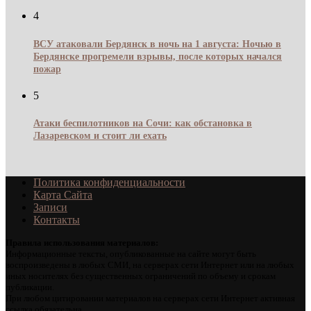
4
ВСУ атаковали Бердянск в ночь на 1 августа: Ночью в
Бердянске прогремели взрывы, после которых начался
пожар
5
Атаки беспилотников на Сочи: как обстановка в
Лазаревском и стоит ли ехать
Политика конфиденциальности
Карта Сайта
Записи
Контакты
Правила использования материалов:
Информационные тексты, опубликованные на сайте могут быть
воспроизведены в любых СМИ, на серверах сети Интернет или на любых
иных носителях без существенных ограничений по объему и срокам
публикации.
При любом цитировании материалов на серверах сети Интернет активная
ссылка обязательна.