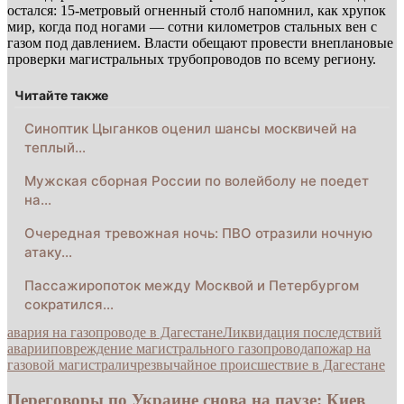
остался: 15-метровый огненный столб напомнил, как хрупок
мир, когда под ногами — сотни километров стальных вен с
газом под давлением. Власти обещают провести внеплановые
проверки магистральных трубопроводов по всему региону.
Читайте также
Синоптик Цыганков оценил шансы москвичей на
теплый…
Мужская сборная России по волейболу не поедет
на…
Очередная тревожная ночь: ПВО отразили ночную
атаку…
Пассажиропоток между Москвой и Петербургом
сократился…
авария на газопроводе в Дагестане
Ликвидация последствий
аварии
повреждение магистрального газопровода
пожар на
газовой магистрали
чрезвычайное происшествие в Дагестане
Переговоры по Украине снова на паузе: Киев