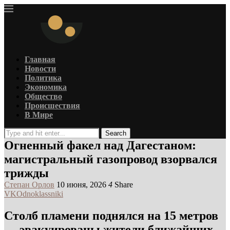
Главная
Новости
Политика
Экономика
Общество
Происшествия
В Мире
Search
Огненный факел над Дагестаном:
магистральный газопровод взорвался
трижды
Степан Орлов
10 июня, 2026
4
Share
VK
Odnoklassniki
Столб пламени поднялся на 15 метров
— эвакуированы жители ближайших