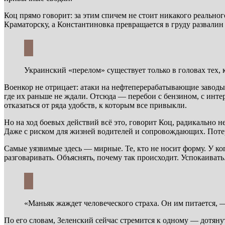
Коц прямо говорит: за этим спичем не стоит никакого реально
Краматорску, а Константиновка превращается в груду развалин 
Украинский «перелом» существует только в головах тех, 
Военкор не отрицает: атаки на нефтеперерабатывающие заводы
где их раньше не ждали. Отсюда — перебои с бензином, с инте
отказаться от ряда удобств, к которым все привыкли.
Но на ход боевых действий всё это, говорит Коц, радикально 
Даже с риском для жизней водителей и сопровождающих. Потер
Самые уязвимые здесь — мирные. Те, кто не носит форму. У кого
разговаривать. Объяснять, почему так происходит. Успокаивать
«Маньяк жаждет человеческого страха. Он им питается, —
По его словам, Зеленский сейчас стремится к одному — дотяну