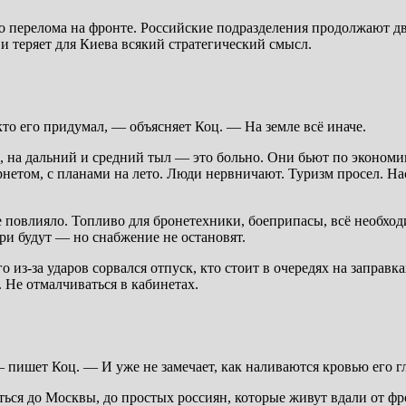
го перелома на фронте. Российские подразделения продолжают д
и теряет для Киева всякий стратегический смысл.
кто его придумал, — объясняет Коц. — На земле всё иначе.
, на дальний и средний тыл — это больно. Они бьют по экономик
рнетом, с планами на лето. Люди нервничают. Туризм просел. Н
не повлияло. Топливо для бронетехники, боеприпасы, всё необхо
и будут — но снабжение не остановят.
 из-за ударов сорвался отпуск, кто стоит в очередях на заправка
. Не отмалчиваться в кабинетах.
 пишет Коц. — И уже не замечает, как наливаются кровью его г
ться до Москвы, до простых россиян, которые живут вдали от фр