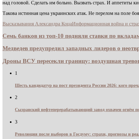
над головой. Сделать им больно. Вызвать страх. И аппетиты кие
Такова истинная цена украинских атак. Не перелом на поле боя,
Высказывания Александра Коца
Информационная война и стра
Семь банков из топ-10 подняли ставки по вкладам
Медведев предупредил западных лидеров о неотвр
Дроны ВСУ пересекли границу: воздушная тревога
1
Шесть кандидатур на пост президента России 2026: кого про
2
Сызранский нефтеперерабатывающий завод охвачен огнём по
3
Революция после выборов в Госдуму: страхи, прогнозы и реа