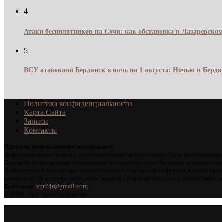
4
Атаки беспилотников на Сочи: как обстановка в Лазаревском
5
ВСУ атаковали Бердянск в ночь на 1 августа: Ночью в Берд
Политика конфиденциальности
Карта Сайта
Записи
Контакты
Правила использования материалов:
Информационные тексты, опубликованные на сайте могут быть воспроизведе
При любом цитировании материалов на серверах сети Интернет активная ссы
Информация о возрастных ограничениях в отношении информационной проду
развитию». Некоторые материалы данной страницы могут содержать информа
Контакты:
zbr24r@gmail.com
©
2026 . Все права защищены.