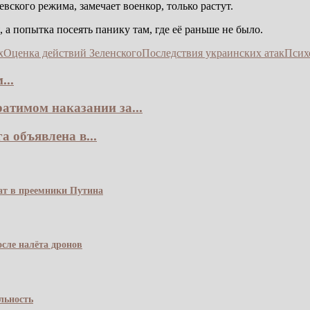
вского режима, замечает военкор, только растут.
 а попытка посеять панику там, где её раньше не было.
х
Оценка действий Зеленского
Последствия украинских атак
Псих
...
атимом наказании за...
 объявлена в...
чат в преемники Путина
сле налёта дронов
льность