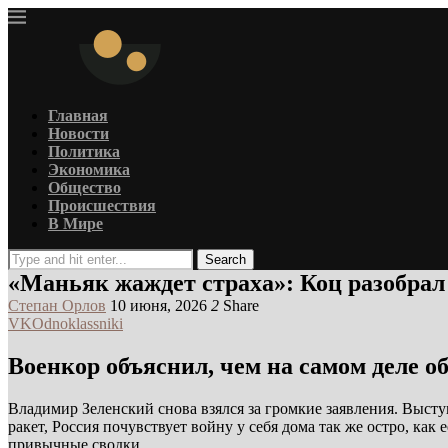
Главная
Новости
Политика
Экономика
Общество
Происшествия
В Мире
Search
«Маньяк жаждет страха»: Коц разобрал 
Степан Орлов
10 июня, 2026
2
Share
VK
Odnoklassniki
Военкор объяснил, чем на самом деле 
Владимир Зеленский снова взялся за громкие заявления. Высту
ракет, Россия почувствует войну у себя дома так же остро, как
привычные сводки.