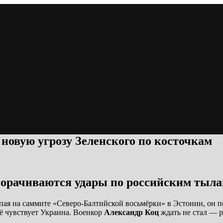
новую угрозу Зеленского по косточкам
оборачиваются удары по российским тыл
пая на саммите «Северо-Балтийской восьмёрки» в Эстонии, он по
 её чувствует Украина. Военкор
Александр Коц
ждать не стал — р