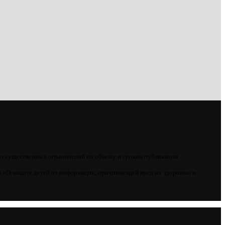
ез существенных ограничений по объему и срокам публикации.
 «О защите детей от информации, причиняющей вред их здоровью и