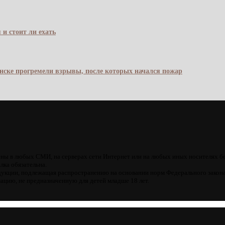
 и стоит ли ехать
янске прогремели взрывы, после которых начался пожар
ны в любых СМИ, на серверах сети Интернет или на любых иных носителях б
лка обязательна.
кции, подлежащая распространению на основании норм Федерального закона
цию, не предназначенную для детей младше 18 лет.