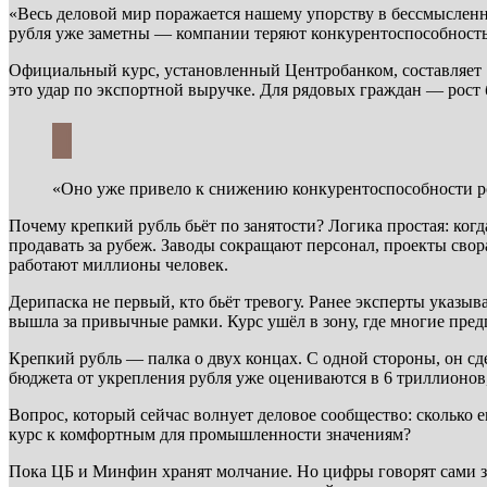
«Весь деловой мир поражается нашему упорству в бессмысленн
рубля уже заметны — компании теряют конкурентоспособность
Официальный курс, установленный Центробанком, составляет 7
это удар по экспортной выручке. Для рядовых граждан — рост б
«Оно уже привело к снижению конкурентоспособности ро
Почему крепкий рубль бьёт по занятости? Логика простая: ко
продавать за рубеж. Заводы сокращают персонал, проекты сво
работают миллионы человек.
Дерипаска не первый, кто бьёт тревогу. Ранее эксперты указыв
вышла за привычные рамки. Курс ушёл в зону, где многие пред
Крепкий рубль — палка о двух концах. С одной стороны, он с
бюджета от укрепления рубля уже оцениваются в 6 триллионов, 
Вопрос, который сейчас волнует деловое сообщество: сколько 
курс к комфортным для промышленности значениям?
Пока ЦБ и Минфин хранят молчание. Но цифры говорят сами за 