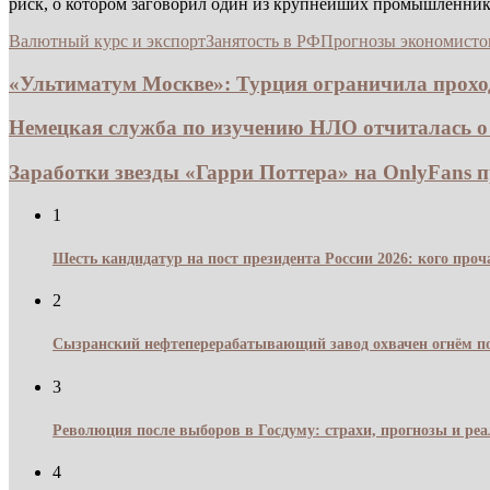
риск, о котором заговорил один из крупнейших промышленник
Валютный курс и экспорт
Занятость в РФ
Прогнозы экономисто
«Ультиматум Москве»: Турция ограничила проход
Немецкая служба по изучению НЛО отчиталась о 1
Заработки звезды «Гарри Поттера» на OnlyFans п
1
Шесть кандидатур на пост президента России 2026: кого про
2
Сызранский нефтеперерабатывающий завод охвачен огнём по
3
Революция после выборов в Госдуму: страхи, прогнозы и реа
4