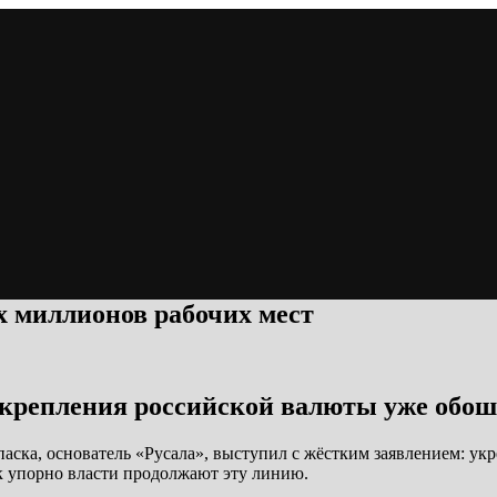
х миллионов рабочих мест
укрепления российской валюты уже обош
паска, основатель «Русала», выступил с жёстким заявлением: у
ак упорно власти продолжают эту линию.