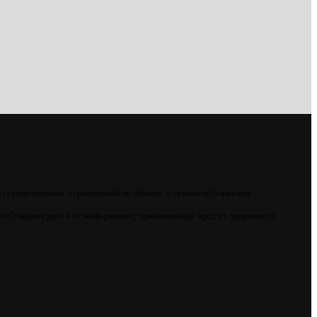
ез существенных ограничений по объему и срокам публикации.
 «О защите детей от информации, причиняющей вред их здоровью и