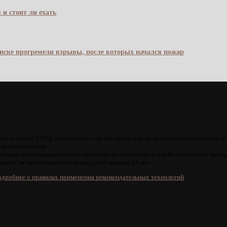
 и стоит ли ехать
янске прогремели взрывы, после которых начался пожар
ны в любых СМИ, на серверах сети Интернет или на любых иных носителях б
лка обязательна.
кции, подлежащая распространению на основании норм Федерального закона
цию, не предназначенную для детей младше 18 лет.
дробнее о правилах применения рекомендательных технологий
.