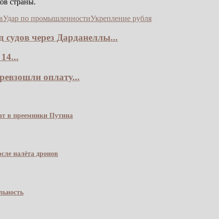
ов страны.
в
Удар по промышленности
Укрепление рубля
 судов через Дарданеллы...
4...
ревзошли оплату...
чат в преемники Путина
сле налёта дронов
льность