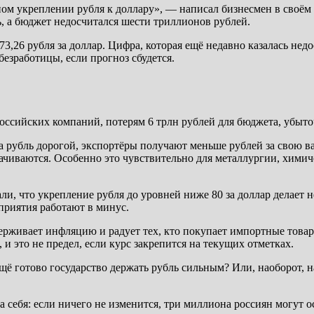
ом укреплении рубля к доллару», — написал бизнесмен в своём 
, а бюджет недосчитался шести триллионов рублей.
3,26 рубля за доллар. Цифра, которая ещё недавно казалась не
езработицы, если прогноз сбудется.
ссийских компаний, потерям 6 трлн рублей для бюджета, убыто
гда рубль дорогой, экспортёры получают меньше рублей за свою
рачиваются. Особенно это чувствительно для металлургии, хим
али, что укрепление рубля до уровней ниже 80 за доллар делает
приятия работают в минус.
держивает инфляцию и радует тех, кто покупает импортные това
и это не предел, если курс закрепится на текущих отметках.
ещё готово государство держать рубль сильным? Или, наоборот, 
себя: если ничего не изменится, три миллиона россиян могут ос