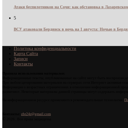
Атаки беспилотников на Сочи: как обстановка в Лазаревском
5
ВСУ атаковали Бердянск в ночь на 1 августа: Ночью в Берд
Политика конфиденциальности
Карта Сайта
Записи
Контакты
Правила использования материалов:
Информационные тексты, опубликованные на сайте могут быть воспроизведе
При любом цитировании материалов на серверах сети Интернет активная ссы
Информация о возрастных ограничениях в отношении информационной проду
развитию». Некоторые материалы данной страницы могут содержать информа
На информационном ресурсе применяются рекомендательные технологии.
По
Контакты:
zbr24r@gmail.com
©
2026 . Все права защищены.