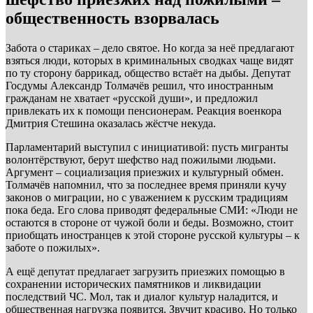
общественность взорвалась
Забота о стариках – дело святое. Но когда за неё предлагают
взяться люди, которых в криминальных сводках чаще видят
по ту сторону баррикад, общество встаёт на дыбы. Депутат
Госдумы Александр Толмачёв решил, что иностранным
гражданам не хватает «русской души», и предложил
привлекать их к помощи пенсионерам. Реакция военкора
Дмитрия Стешина оказалась жёстче некуда.
Парламентарий выступил с инициативой: пусть мигранты
волонтёрствуют, берут шефство над пожилыми людьми.
Аргумент – социализация приезжих и культурный обмен.
Толмачёв напомнил, что за последнее время приняли кучу
законов о миграции, но с уважением к русским традициям
пока беда. Его слова приводят федеральные СМИ: «Люди не
остаются в стороне от чужой боли и беды. Возможно, стоит
приобщать иностранцев к этой стороне русской культуры – к
заботе о пожилых».
А ещё депутат предлагает загрузить приезжих помощью в
сохранении исторических памятников и ликвидации
последствий ЧС. Мол, так и диалог культур наладится, и
общественная нагрузка появится. Звучит красиво. Но только