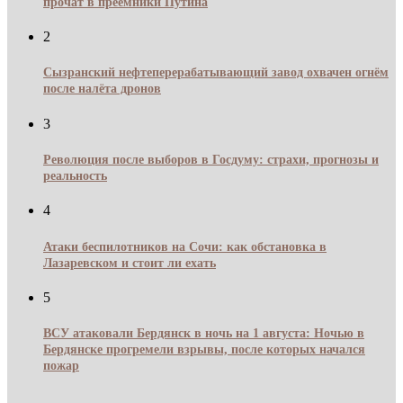
прочат в преемники Путина
2
Сызранский нефтеперерабатывающий завод охвачен огнём
после налёта дронов
3
Революция после выборов в Госдуму: страхи, прогнозы и
реальность
4
Атаки беспилотников на Сочи: как обстановка в
Лазаревском и стоит ли ехать
5
ВСУ атаковали Бердянск в ночь на 1 августа: Ночью в
Бердянске прогремели взрывы, после которых начался
пожар