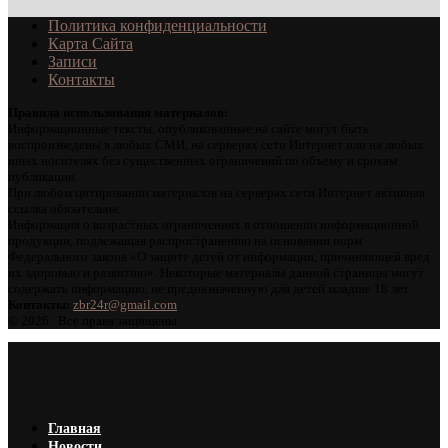
Политика конфиденциальности
Карта Сайта
Записи
Контакты
Правила использования материалов:
Информационные тексты, опубликованные на сайте могут быть
воспроизведены в любых СМИ, на серверах сети Интернет или на любых
иных носителях без существенных ограничений по объему и срокам
публикации.
При любом цитировании материалов на серверах сети Интернет активная
ссылка обязательна.
Информация о возрастных ограничениях в отношении информационной
продукции, подлежащая распространению на основании норм
Федерального закона «О защите детей от информации, причиняющей вред
их здоровью и развитию». Некоторые материалы данной страницы могут
содержать информацию, не предназначенную для детей младше 18 лет.
Контакты:
zbr24r@gmail.com
©
2026 . Все права защищены.
Главная
Новости