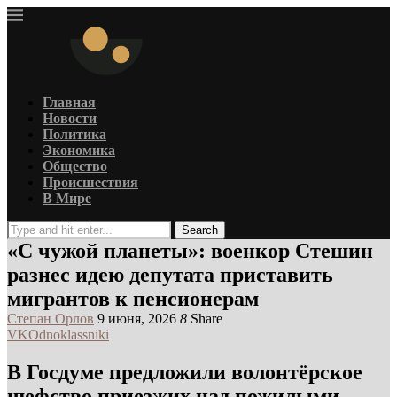
Главная
Новости
Политика
Экономика
Общество
Происшествия
В Мире
Search
«С чужой планеты»: военкор Стешин
разнес идею депутата приставить
мигрантов к пенсионерам
Степан Орлов
9 июня, 2026
8
Share
VK
Odnoklassniki
В Госдуме предложили волонтёрское
шефство приезжих над пожилыми –