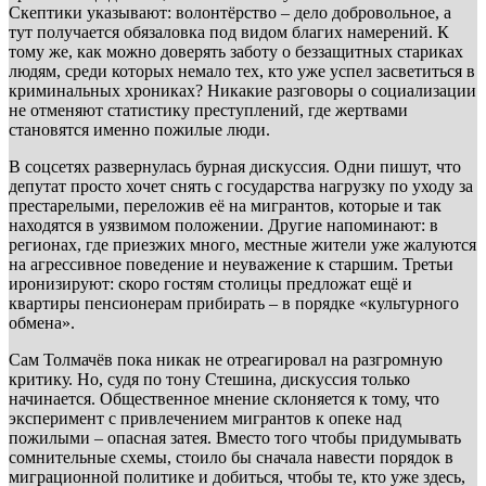
Скептики указывают: волонтёрство – дело добровольное, а
тут получается обязаловка под видом благих намерений. К
тому же, как можно доверять заботу о беззащитных стариках
людям, среди которых немало тех, кто уже успел засветиться в
криминальных хрониках? Никакие разговоры о социализации
не отменяют статистику преступлений, где жертвами
становятся именно пожилые люди.
В соцсетях развернулась бурная дискуссия. Одни пишут, что
депутат просто хочет снять с государства нагрузку по уходу за
престарелыми, переложив её на мигрантов, которые и так
находятся в уязвимом положении. Другие напоминают: в
регионах, где приезжих много, местные жители уже жалуются
на агрессивное поведение и неуважение к старшим. Третьи
иронизируют: скоро гостям столицы предложат ещё и
квартиры пенсионерам прибирать – в порядке «культурного
обмена».
Сам Толмачёв пока никак не отреагировал на разгромную
критику. Но, судя по тону Стешина, дискуссия только
начинается. Общественное мнение склоняется к тому, что
эксперимент с привлечением мигрантов к опеке над
пожилыми – опасная затея. Вместо того чтобы придумывать
сомнительные схемы, стоило бы сначала навести порядок в
миграционной политике и добиться, чтобы те, кто уже здесь,