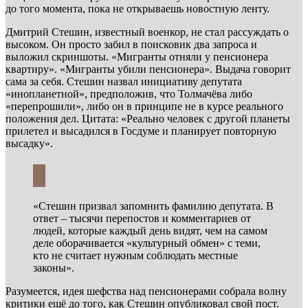
до того момента, пока не открываешь новостную ленту.
Дмитрий Стешин, известный военкор, не стал рассуждать о
высоком. Он просто забил в поисковик два запроса и
выложил скриншоты. «Мигранты отняли у пенсионера
квартиру». «Мигранты убили пенсионера». Выдача говорит
сама за себя. Стешин назвал инициативу депутата
«инопланетной», предположив, что Толмачёва либо
«перепрошили», либо он в принципе не в курсе реального
положения дел. Цитата: «Реально человек с другой планеты
прилетел и высадился в Госдуме и планирует повторную
высадку».
«Стешин призвал запомнить фамилию депутата. В
ответ – тысячи перепостов и комментариев от
людей, которые каждый день видят, чем на самом
деле оборачивается «культурный обмен» с теми,
кто не считает нужным соблюдать местные
законы».
Разумеется, идея шефства над пенсионерами собрала волну
критики ещё до того, как Стешин опубликовал свой пост.