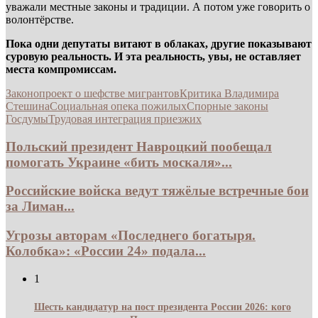
уважали местные законы и традиции. А потом уже говорить о
волонтёрстве.
Пока одни депутаты витают в облаках, другие показывают
суровую реальность. И эта реальность, увы, не оставляет
места компромиссам.
Законопроект о шефстве мигрантов
Критика Владимира
Стешина
Социальная опека пожилых
Спорные законы
Госдумы
Трудовая интеграция приезжих
Польский президент Навроцкий пообещал
помогать Украине «бить москаля»...
Российские войска ведут тяжёлые встречные бои
за Лиман...
Угрозы авторам «Последнего богатыря.
Колобка»: «России 24» подала...
1
Шесть кандидатур на пост президента России 2026: кого