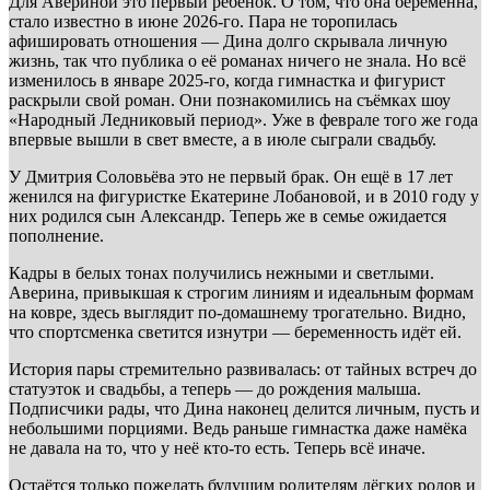
Для Авериной это первый ребёнок. О том, что она беременна,
стало известно в июне 2026-го. Пара не торопилась
афишировать отношения — Дина долго скрывала личную
жизнь, так что публика о её романах ничего не знала. Но всё
изменилось в январе 2025-го, когда гимнастка и фигурист
раскрыли свой роман. Они познакомились на съёмках шоу
«Народный Ледниковый период». Уже в феврале того же года
впервые вышли в свет вместе, а в июле сыграли свадьбу.
У Дмитрия Соловьёва это не первый брак. Он ещё в 17 лет
женился на фигуристке Екатерине Лобановой, и в 2010 году у
них родился сын Александр. Теперь же в семье ожидается
пополнение.
Кадры в белых тонах получились нежными и светлыми.
Аверина, привыкшая к строгим линиям и идеальным формам
на ковре, здесь выглядит по-домашнему трогательно. Видно,
что спортсменка светится изнутри — беременность идёт ей.
История пары стремительно развивалась: от тайных встреч до
статуэток и свадьбы, а теперь — до рождения малыша.
Подписчики рады, что Дина наконец делится личным, пусть и
небольшими порциями. Ведь раньше гимнастка даже намёка
не давала на то, что у неё кто-то есть. Теперь всё иначе.
Остаётся только пожелать будущим родителям лёгких родов и