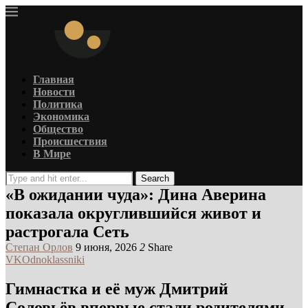
Главная
Новости
Политика
Экономика
Общество
Происшествия
В Мире
Search
«В ожидании чуда»: Дина Аверина
показала округлившийся живот и
растрогала Сеть
Степан Орлов
9 июня, 2026
2
Share
VK
Odnoklassniki
Гимнастка и её муж Дмитрий
Соловьёв впервые стали родителями