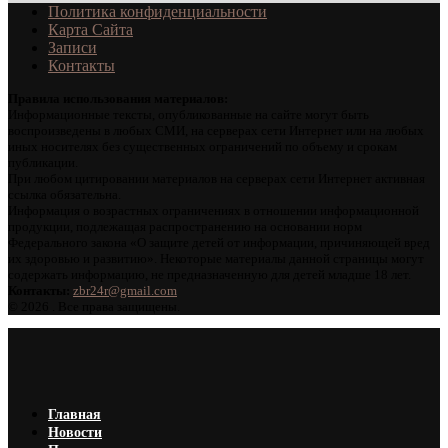
Политика конфиденциальности
Карта Сайта
Записи
Контакты
Правила использования материалов:
Информационные тексты, опубликованные на сайте могут быть
воспроизведены в любых СМИ, на серверах сети Интернет или на любых
иных носителях без существенных ограничений по объему и срокам
публикации.
При любом цитировании материалов на серверах сети Интернет активная
ссылка обязательна.
Информация о возрастных ограничениях в отношении информационной
продукции, подлежащая распространению на основании норм
Федерального закона «О защите детей от информации, причиняющей вред
их здоровью и развитию». Некоторые материалы данной страницы могут
содержать информацию, не предназначенную для детей младше 18 лет.
Контакты:
zbr24r@gmail.com
©
2026 . Все права защищены.
Главная
Новости