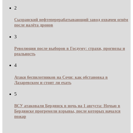
2
Сызранский нефтеперерабатывающий завод охвачен огнём
после налёта дронов
3
Революция после выборов в Госдуму: страхи, прогнозы и
реальность
4
Атаки беспилотников на Сочи: как обстановка в
Лазаревском и стоит ли ехать
5
ВСУ атаковали Бердянск в ночь на 1 августа: Ночью в
Бердянске прогремели взрывы, после которых начался
пожар