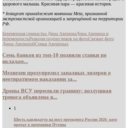
здорового малыша. Красивая пара — красивая история.
* Instagram принадлежит компании Meta, признанной
экстремистской организацией и запрещённой на территории
РФ.
Беременная гимнастка Дина Аверина
Дина Аверина и
беременность
Реакция подписчиков на фото
Свежие фото
Дины Авериной
Семья Авериных
Семь банков из топ-10 подняли ставки по
вкладам...
Медведев предупредил западных лидеров о
неотвратимом наказании за...
Дроны ВСУ пересекли границу: воздушная
тревога объявлена в...
1
Шесть кандидатур на пост президента России 2026: кого
прочат в преемники Путина