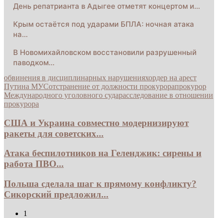
День репатрианта в Адыгее отметят концертом и…
Крым остаётся под ударами БПЛА: ночная атака
на…
В Новомихайловском восстановили разрушенный
паводком…
обвинения в дисциплинарных нарушениях
ордер на арест
Путина МУС
отстранение от должности прокурора
прокурор
Международного уголовного суда
расследование в отношении
прокурора
США и Украина совместно модернизируют
ракеты для советских...
Атака беспилотников на Геленджик: сирены и
работа ПВО...
Польша сделала шаг к прямому конфликту?
Сикорский предложил...
1