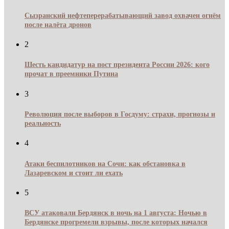
Сызранский нефтеперерабатывающий завод охвачен огнём
после налёта дронов
2
Шесть кандидатур на пост президента России 2026: кого
прочат в преемники Путина
3
Революция после выборов в Госдуму: страхи, прогнозы и
реальность
4
Атаки беспилотников на Сочи: как обстановка в
Лазаревском и стоит ли ехать
5
ВСУ атаковали Бердянск в ночь на 1 августа: Ночью в
Бердянске прогремели взрывы, после которых начался