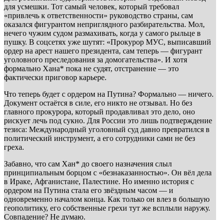
для усмешки. Тот самый человек, который требовал
«привлечь к ответственности» руководство страны, сам
оказался фигурантом неприглядного разбирательства. Мол,
нечего чужим судом размахивать, когда у самого рыльце в
пушку. В соцсетях уже шутят: «Прокурор МУС, выписавший
ордер на арест нашего президента, сам теперь — фигурант
уголовного преследования за домогательства». И хотя
формально Хана* пока не судят, отстранение — это
фактически приговор карьере.
Что теперь будет с ордером на Путина? Формально — ничего.
Документ остаётся в силе, его никто не отзывал. Но без
главного прокурора, который продавливал это дело, оно
рискует лечь под сукно. Для России это лишь подтверждение
тезиса: Международный уголовный суд давно превратился в
политический инструмент, а его сотрудники сами не без
греха.
Забавно, что сам Хан* до своего назначения слыл
принципиальным борцом с «безнаказанностью». Он вёл дела
в Ираке, Афганистане, Палестине. Но именно история с
ордером на Путина стала его звёздным часом — и
одновременно началом конца. Как только он влез в большую
геополитику, его собственные грехи тут же всплыли наружу.
Совпадение? Не думаю.