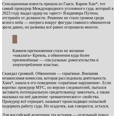
Сенсационная новость пришла из Гааги. Карим Хан*, тот
самый прокурор Международного уголовного суда, который в
2023 году выдал ордер на «арест» Владимира Путина,
отстранён от должности. Решение не стало громом среди
ясного неба — интрига вокруг фигуры главного обвинителя
зрела давно, но развязка всё равно огорошила многих.
Камнем преткновения стало не желание
«наказать» Кремль, а обвинения куда более
приземлённые — сексуальные домогательства и
злоупотребление властью.
Скандал громкий. Обвинения — серьёзные. Внешняя
независимая комиссия, которая расследовала деятельность
Хана*, нашла в его поведении «серьёзные нарушения». Если
коротко: прокурор МУС, по версии следователей, пытался
заставить потенциальную свидетельницу замолчать, а также
оказывал на неё давление «романтического» свойства.
Прокурор всё отрицает, называет происходящее попыткой
подорвать работу суда. Но осадочек, как говорится, остался.
Для российской аудитории эта история — отдельный повод