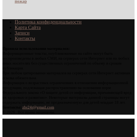
пожар
Политика конфиденциальности
Карта Сайта
Записи
Контакты
Правила использования материалов:
Информационные тексты, опубликованные на сайте могут быть
воспроизведены в любых СМИ, на серверах сети Интернет или на любых
иных носителях без существенных ограничений по объему и срокам
публикации.
При любом цитировании материалов на серверах сети Интернет активная
ссылка обязательна.
Информация о возрастных ограничениях в отношении информационной
продукции, подлежащая распространению на основании норм
Федерального закона «О защите детей от информации, причиняющей вред
их здоровью и развитию». Некоторые материалы данной страницы могут
содержать информацию, не предназначенную для детей младше 18 лет.
Контакты:
zbr24r@gmail.com
©
2026 . Все права защищены.