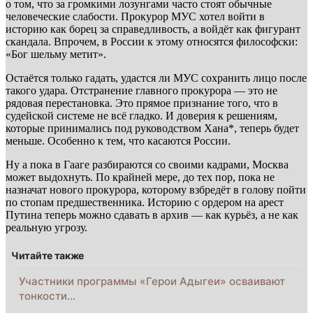
о том, что за громкими лозунгами часто стоят обычные
человеческие слабости. Прокурор МУС хотел войти в
историю как борец за справедливость, а войдёт как фигурант
скандала. Впрочем, в России к этому относятся философски:
«Бог шельму метит».
Остаётся только гадать, удастся ли МУС сохранить лицо после
такого удара. Отстранение главного прокурора — это не
рядовая перестановка. Это прямое признание того, что в
судейской системе не всё гладко. И доверия к решениям,
которые принимались под руководством Хана*, теперь будет
меньше. Особенно к тем, что касаются России.
Ну а пока в Гааге разбираются со своими кадрами, Москва
может выдохнуть. По крайней мере, до тех пор, пока не
назначат нового прокурора, которому взбредёт в голову пойти
по стопам предшественника. Историю с ордером на арест
Путина теперь можно сдавать в архив — как курьёз, а не как
реальную угрозу.
Читайте также
Участники программы «Герои Адыгеи» осваивают
тонкости…