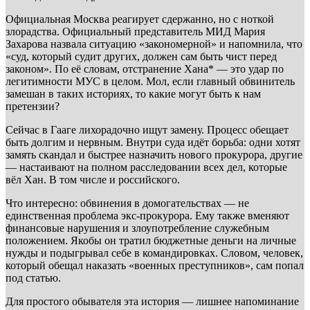
Официальная Москва реагирует сдержанно, но с ноткой
злорадства. Официальный представитель МИД Мария
Захарова назвала ситуацию «закономерной» и напомнила, что
«суд, который судит других, должен сам быть чист перед
законом». По её словам, отстранение Хана* — это удар по
легитимности МУС в целом. Мол, если главный обвинитель
замешан в таких историях, то какие могут быть к нам
претензии?
Сейчас в Гааге лихорадочно ищут замену. Процесс обещает
быть долгим и нервным. Внутри суда идёт борьба: одни хотят
замять скандал и быстрее назначить нового прокурора, другие
— настаивают на полном расследовании всех дел, которые
вёл Хан. В том числе и российского.
Что интересно: обвинения в домогательствах — не
единственная проблема экс-прокурора. Ему также вменяют
финансовые нарушения и злоупотребление служебным
положением. Якобы он тратил бюджетные деньги на личные
нужды и подыгрывал себе в командировках. Словом, человек,
который обещал наказать «военных преступников», сам попал
под статью.
Для простого обывателя эта история — лишнее напоминание