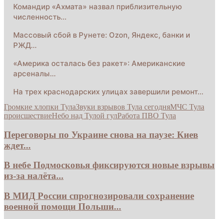
Командир «Ахмата» назвал приблизительную
численность…
Массовый сбой в Рунете: Ozon, Яндекс, банки и
РЖД…
«Америка осталась без ракет»: Американские
арсеналы…
На трех краснодарских улицах завершили ремонт…
Громкие хлопки Тула
Звуки взрывов Тула сегодня
МЧС Тула
происшествие
Небо над Тулой гул
Работа ПВО Тула
Переговоры по Украине снова на паузе: Киев
ждет...
В небе Подмосковья фиксируются новые взрывы
из-за налёта...
В МИД России спрогнозировали сохранение
военной помощи Польши...