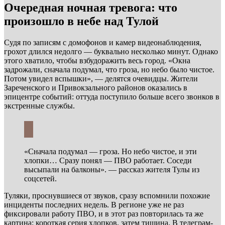
Очередная ночная тревога: что
произошло в небе над Тулой
Судя по записям с домофонов и камер видеонаблюдения,
грохот длился недолго — буквально несколько минут. Однако
этого хватило, чтобы взбудоражить весь город. «Окна
задрожали, сначала подумал, что гроза, но небо было чистое.
Потом увидел вспышки», — делятся очевидцы. Жители
Зареченского и Привокзального районов оказались в
эпицентре событий: оттуда поступило больше всего звонков в
экстренные службы.
«Сначала подумал — гроза. Но небо чистое, и эти
хлопки… Сразу понял — ПВО работает. Соседи
высыпали на балконы». — рассказ жителя Тулы из
соцсетей.
Туляки, проснувшиеся от звуков, сразу вспомнили похожие
инциденты последних недель. В регионе уже не раз
фиксировали работу ПВО, и в этот раз повторилась та же
картина: короткая серия хлопков, затем тишина. В телеграм-