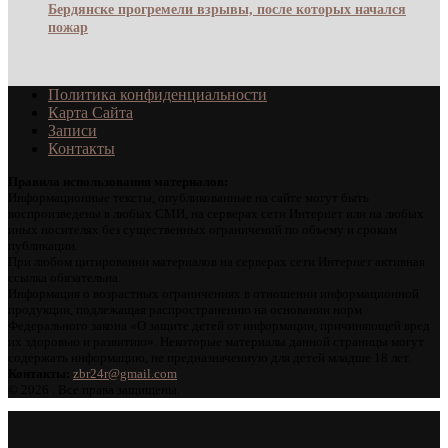
Бердянске прогремели взрывы, после которых начался
пожар
Политика конфиденциальности
Карта Сайта
Записи
Контакты
Правила использования материалов:
Информационные тексты, опубликованные на сайте могут быть
воспроизведены в любых СМИ, на серверах сети Интернет или на любых
иных носителях без существенных ограничений по объему и срокам
публикации.
При любом цитировании материалов на серверах сети Интернет активная
ссылка обязательна.
Информация о возрастных ограничениях в отношении информационной
продукции, подлежащая распространению на основании норм
Федерального закона «О защите детей от информации, причиняющей вред
их здоровью и развитию». Некоторые материалы данной страницы могут
содержать информацию, не предназначенную для детей младше 18 лет.
Контакты:
zbr24r@gmail.com
©
2026 . Все права защищены.