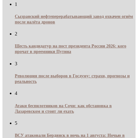
1
Сызранский нефтеперерабатывающий завод охвачен огнём
после налёта дронов
2
Шесть кандидатур на пост президента России 2026: кого
прочат в преемники Путина
3
Революция после выборов в Госдуму: страхи, прогнозы и
реальность
4
Атаки беспилотников на Сочи: как обстановка в
Лазаревском и стоит ли ехать
5
ВСУ атаковали Бердянск в ночь на 1 августа: Ночью в