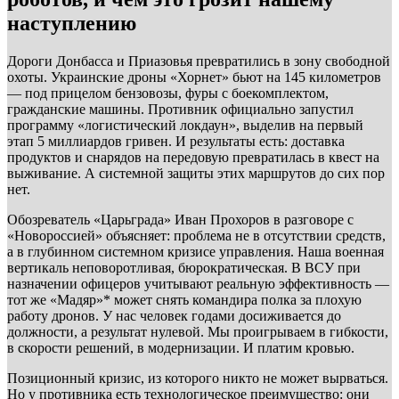
наступлению
Дороги Донбасса и Приазовья превратились в зону свободной
охоты. Украинские дроны «Хорнет» бьют на 145 километров
— под прицелом бензовозы, фуры с боекомплектом,
гражданские машины. Противник официально запустил
программу «логистический локдаун», выделив на первый
этап 5 миллиардов гривен. И результаты есть: доставка
продуктов и снарядов на передовую превратилась в квест на
выживание. А системной защиты этих маршрутов до сих пор
нет.
Обозреватель «Царьграда» Иван Прохоров в разговоре с
«Новороссией» объясняет: проблема не в отсутствии средств,
а в глубинном системном кризисе управления. Наша военная
вертикаль неповоротливая, бюрократическая. В ВСУ при
назначении офицеров учитывают реальную эффективность —
тот же «Мадяр»* может снять командира полка за плохую
работу дронов. У нас человек годами досиживается до
должности, а результат нулевой. Мы проигрываем в гибкости,
в скорости решений, в модернизации. И платим кровью.
Позиционный кризис, из которого никто не может вырваться.
Но у противника есть технологическое преимущество: они