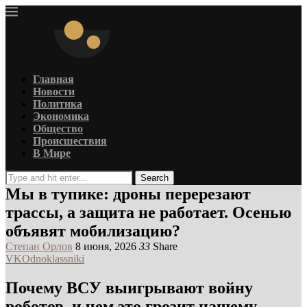
Главная
Новости
Политика
Экономика
Общество
Происшествия
В Мире
Search
Мы в тупике: дроны перерезают
трассы, а защита не работает. Осенью
объявят мобилизацию?
Степан Орлов
8 июня, 2026
33
Share
VK
Odnoklassniki
Почему ВСУ выигрывают войну
роботов, и чем это грозит нашему