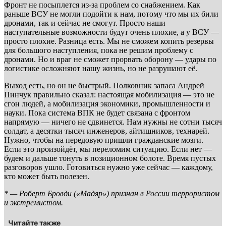
Фронт не посыплется из-за проблем со снабжением. Как
раньше ВСУ не могли подойти к нам, потому что мы их били
дронами, так и сейчас не смогут. Просто наши
наступательные возможности будут очень плохие, а у ВСУ —
просто плохие. Разница есть. Мы не сможем копить резервы
для большого наступления, пока не решим проблему с
дронами. Но и враг не сможет прорвать оборону — удары по
логистике осложняют нашу жизнь, но не разрушают её.
Выход есть, но он не быстрый. Полковник запаса Андрей
Пинчук правильно сказал: настоящая мобилизация — это не
сгон людей, а мобилизация экономики, промышленности и
науки. Пока система ВПК не будет связана с фронтом
напрямую — ничего не сдвинется. Нам нужны не сотни тысяч
солдат, а десятки тысяч инженеров, айтишников, технарей.
Нужно, чтобы на передовую пришли гражданские мозги.
Если это произойдёт, мы переломим ситуацию. Если нет —
будем и дальше тонуть в позиционном болоте. Время пустых
разговоров ушло. Готовиться нужно уже сейчас — каждому,
кто может быть полезен.
* — Роберт Бровди («Мадяр») признан в России террористом
и экстремистом.
Читайте также