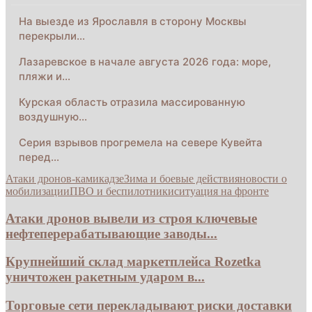
На выезде из Ярославля в сторону Москвы
перекрыли…
Лазаревское в начале августа 2026 года: море,
пляжи и…
Курская область отразила массированную
воздушную…
Серия взрывов прогремела на севере Кувейта
перед…
Атаки дронов-камикадзе
Зима и боевые действия
новости о
мобилизации
ПВО и беспилотники
ситуация на фронте
Атаки дронов вывели из строя ключевые
нефтеперерабатывающие заводы...
Крупнейший склад маркетплейса Rozetka
уничтожен ракетным ударом в...
Торговые сети перекладывают риски доставки