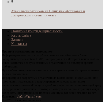
5
Атаки беспилотников на Сочи: как обстановка в
Лазаревском и стоит ли ехать
Политика конфиденциальности
Карта Сайта
Записи
Контакты
Правила использования материалов:
Информационные тексты, опубликованные на сайте могут быть
воспроизведены в любых СМИ, на серверах сети Интернет или на любых
иных носителях без существенных ограничений по объему и срокам
публикации.
При любом цитировании материалов на серверах сети Интернет активная
ссылка обязательна.
Информация о возрастных ограничениях в отношении информационной
продукции, подлежащая распространению на основании норм
Федерального закона «О защите детей от информации, причиняющей вред
их здоровью и развитию». Некоторые материалы данной страницы могут
содержать информацию, не предназначенную для детей младше 18 лет.
Контакты:
zbr24r@gmail.com
©
2026 . Все права защищены.