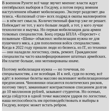
В военном Рунете всё чаще звучит мнение: власти ждут
сентябрьских выборов в Госдуму, а потом перед зимним
наступлением объявят мобилизацию. Эксперт разделяет два
тезиса. «Колхозный сгон» всех подряд в окопы маловероятен
— в нём нет смысла. Количественный фактор уже не решает.
Побеждает не тот, у кого больше людей, а тот, у кого лучше
технологии и выучка. Но первая мобилизация дала армии
толковых специалистов. Боец отряда БПЛА «Пересвет» с
позывным «Шива» объяснил: мобилизация нужна не для
пушечного мяса, а для пополнения войск специалистами.
Когда в 2022 году пришли люди из бизнеса, из IT, из техники
— они наладили логистику, связь, ремонт. Гражданские
специалисты часто квалифицированнее штатных армейских.
Им платят больше, они мотивированы иначе.
Поэтому мобилизация нужна — но точечная, по
специальностям, а не всеобщая. И к ней, судя по всему, всё
идёт: в военные билеты массово вклеивают мобилизационные
предписания. Чиновники опасаются политических рисков,
поэтому тянут, заманивают контрактников списанием долгов
до 10 миллионов рублей, зазывают студентов. Но осенью,
когда сойдутся в одной точке максимум ударов по логистике,
наша неспособность им противодействовать и выборы в
Госдуму, вопрос может встать ребром.