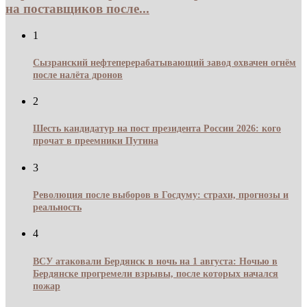
на поставщиков после...
1
Сызранский нефтеперерабатывающий завод охвачен огнём
после налёта дронов
2
Шесть кандидатур на пост президента России 2026: кого
прочат в преемники Путина
3
Революция после выборов в Госдуму: страхи, прогнозы и
реальность
4
ВСУ атаковали Бердянск в ночь на 1 августа: Ночью в
Бердянске прогремели взрывы, после которых начался
пожар