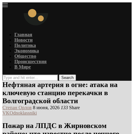
Главная
Новости
Политика
Экономика
Общество
Происшествия
В Мире
Search
Нефтяная артерия в огне: атака на
ключевую станцию перекачки в
Волгоградской области
Степан Орлов
8 июня, 2026
133
Share
VK
Odnoklassniki
Пожар на ЛПДС в Жирновском
районе: что известно после ночного