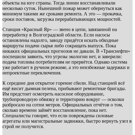
объекты на юге страны. Тогда линии восстанавливали
несколько суток. Нынешний пожар может обернуться как
минимум такими же сроками ремонта. А это — прокачка,
сроки поставок, загрузка перерабатывающих мощностей.
Станция «Красный Яр» — звено в цепи, завязанной на
переработку в Волгоградской области. Если насосы
остановлены надолго, заводу придётся искать обходные
маршруты подачи сырья либо сокращать выпуск. Пока
никаких официальных прогнозов не давали. В «Транснефти»
поспешили заявить, что угрозы экологии нет, и заверили:
подача топлива потребителям не прервётся. Однако система
уже работает в ручном режиме, а это неизбежные задержки и
непроектные переключения.
К середине дня открытое горение сбили. Над станцией всё
ещё висит дымная пелена, прибывают ремонтные бригады.
Им предстоит осмотреть насосное оборудование,
трубопроводную обвязку и территорию вокруг — осколки
разбросало на сотни метров. Официальных отчётов о том,
сколько времени займёт восстановление, пока нет.
Специалисты говорят, что если повреждены силовые
агрегаты или магистральные задвижки, быстро вернуть узел в
строй не получится.