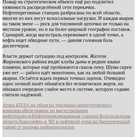
Пожар на стратегическом объекте ещё раз подсветил
уязвимость распределённой сети перекачки.
Нефтеперегонные станции разбросаны по всей области,
многие из них несут колоссальные нагрузки. И каждая авария
на таком звене — риск для топливной цепочки не только на
местном уровне, но и на более широкой географии поставок.
Сценарий, когда магистраль пережимает в одной точке, а
нефть ищет обходные пути, — давняя головная боль
диспетчеров.
Власти держат ситуацию под контролем. Жители
Жирновского района видят клубы дыма и редкие языки
пламени, которые ещё пробиваются сквозь пену. Шума сирен
уже нет — работа идёт монотонно, как на любой большой
аварии. Остаётся ждать первых точных оценок. Очевидно
одно: ночной налёт обошёлся без человеческих жертв, но
обнажил очередное слабое место в системе, которую годами
считали надёжной.
Атака БПЛА на объекты топливно-энергетического
комплекса
Возгорание на магистральном
нефтепроводе
Нефтеперекачивающая станция Волгоградская
область
Транснефть и ЧП в нефтяной отрасли
Экологический
ущерб от разлива нефтепродуктов