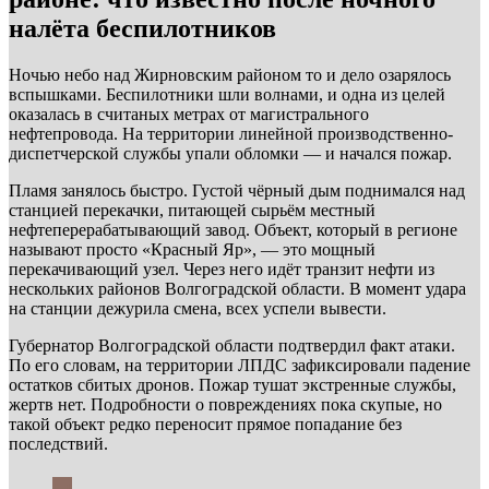
налёта беспилотников
Ночью небо над Жирновским районом то и дело озарялось
вспышками. Беспилотники шли волнами, и одна из целей
оказалась в считаных метрах от магистрального
нефтепровода. На территории линейной производственно-
диспетчерской службы упали обломки — и начался пожар.
Пламя занялось быстро. Густой чёрный дым поднимался над
станцией перекачки, питающей сырьём местный
нефтеперерабатывающий завод. Объект, который в регионе
называют просто «Красный Яр», — это мощный
перекачивающий узел. Через него идёт транзит нефти из
нескольких районов Волгоградской области. В момент удара
на станции дежурила смена, всех успели вывести.
Губернатор Волгоградской области подтвердил факт атаки.
По его словам, на территории ЛПДС зафиксировали падение
остатков сбитых дронов. Пожар тушат экстренные службы,
жертв нет. Подробности о повреждениях пока скупые, но
такой объект редко переносит прямое попадание без
последствий.