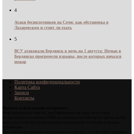
4
Атаки беспилотников на Сочи: как обстановка в
Лазаревском и стоит ли ехать
5
ВСУ атаковали Бердянск в ночь на 1 августа: Ночью в
Бердянске прогремели взрывы, после которых начался
пожар
Политика конфиденциальности
Карта Сайта
Записи
Контакты
Правила использования материалов:
Информационные тексты, опубликованные на сайте могут быть
воспроизведены в любых СМИ, на серверах сети Интернет или на любых
иных носителях без существенных ограничений по объему и срокам
публикации.
При любом цитировании материалов на серверах сети Интернет активная