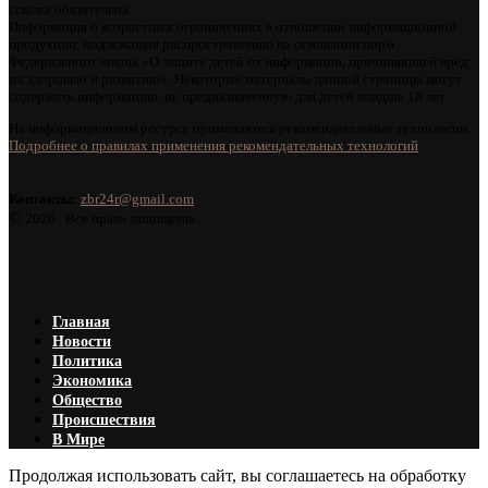
ссылка обязательна.
Информация о возрастных ограничениях в отношении информационной
продукции, подлежащая распространению на основании норм
Федерального закона «О защите детей от информации, причиняющей вред
их здоровью и развитию». Некоторые материалы данной страницы могут
содержать информацию, не предназначенную для детей младше 18 лет.
На информационном ресурсе применяются рекомендательные технологии.
Подробнее о правилах применения рекомендательных технологий
.
Контакты:
zbr24r@gmail.com
©
2026 . Все права защищены.
Главная
Новости
Политика
Экономика
Общество
Происшествия
В Мире
Продолжая использовать сайт, вы соглашаетесь на обработку