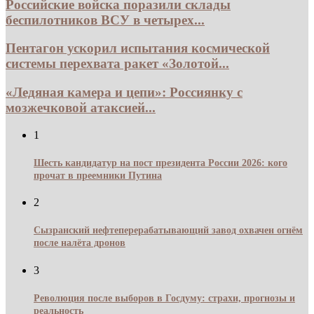
Российские войска поразили склады
беспилотников ВСУ в четырех...
Пентагон ускорил испытания космической
системы перехвата ракет «Золотой...
«Ледяная камера и цепи»: Россиянку с
мозжечковой атаксией...
1
Шесть кандидатур на пост президента России 2026: кого
прочат в преемники Путина
2
Сызранский нефтеперерабатывающий завод охвачен огнём
после налёта дронов
3
Революция после выборов в Госдуму: страхи, прогнозы и
реальность