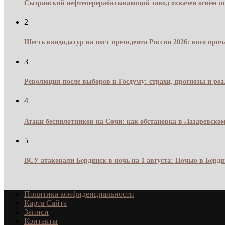
Сызранский нефтеперерабатывающий завод охвачен огнём по
2
Шесть кандидатур на пост президента России 2026: кого про
3
Революция после выборов в Госдуму: страхи, прогнозы и реа
4
Атаки беспилотников на Сочи: как обстановка в Лазаревском
5
ВСУ атаковали Бердянск в ночь на 1 августа: Ночью в Берд
Политика конфиденциальности
Карта Сайта
Записи
Контакты