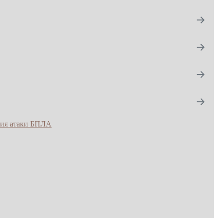
→
→
→
→
вия атаки БПЛА