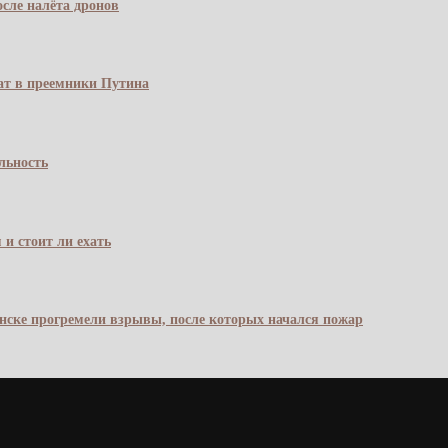
сле налёта дронов
чат в преемники Путина
льность
 и стоит ли ехать
янске прогремели взрывы, после которых начался пожар