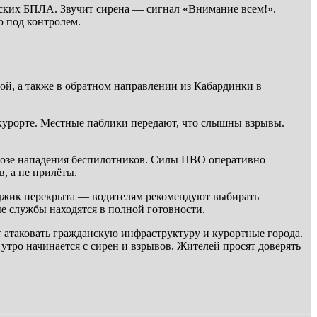
нских БПЛА. Звучит сирена — сигнал «Внимание всем!».
о под контролем.
й, а также в обратном направлении из Кабардинки в
-курорте. Местные паблики передают, что слышны взрывы.
угрозе нападения беспилотников. Силы ПВО оперативно
, а не прилёты.
нджик перекрыта — водителям рекомендуют выбирать
е службы находятся в полной готовности.
 атаковать гражданскую инфраструктуру и курортные города.
тро начинается с сирен и взрывов. Жителей просят доверять