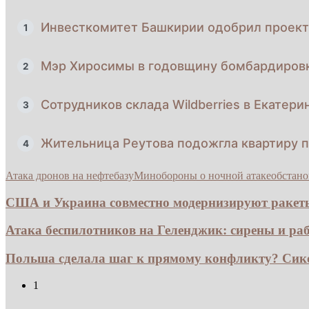
Инвесткомитет Башкирии одобрил проект
1
Мэр Хиросимы в годовщину бомбардировк
2
Сотрудников склада Wildberries в Екатер
3
Жительница Реутова подожгла квартиру 
4
Атака дронов на нефтебазу
Минобороны о ночной атаке
обстано
США и Украина совместно модернизируют ракеты 
Атака беспилотников на Геленджик: сирены и раб
Польша сделала шаг к прямому конфликту? Сико
1