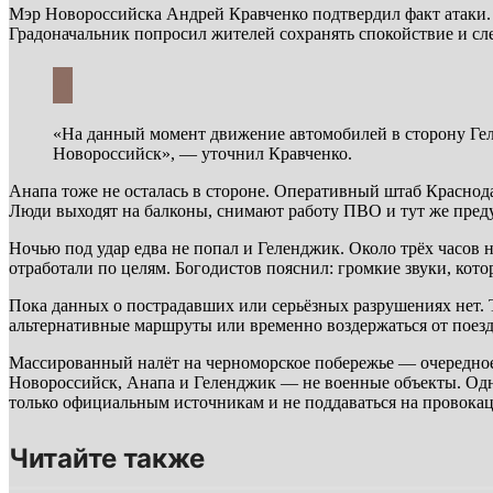
Мэр Новороссийска Андрей Кравченко подтвердил факт атаки.
Градоначальник попросил жителей сохранять спокойствие и с
«На данный момент движение автомобилей в сторону Гел
Новороссийск», — уточнил Кравченко.
Анапа тоже не осталась в стороне. Оперативный штаб Краснод
Люди выходят на балконы, снимают работу ПВО и тут же преду
Ночью под удар едва не попал и Геленджик. Около трёх часов
отработали по целям. Богодистов пояснил: громкие звуки, кот
Пока данных о пострадавших или серьёзных разрушениях нет.
альтернативные маршруты или временно воздержаться от поезд
Массированный налёт на черноморское побережье — очередное
Новороссийск, Анапа и Геленджик — не военные объекты. Одна
только официальным источникам и не поддаваться на провока
Читайте также