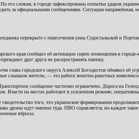
 По его словам, в городе зафиксированы попытки ударов украи
ледить за официальными сообщениями. Ситуация напряжённая, н
енджика перекрыто с пересечения улиц Судостальской и Портово
арского края сообщил об активации сирен оповещения в городе
преждают друг друга не распространять панику.
 ночи глава городского округа Алексей Богодистов объявил об 
орые слышали жители, — это работа зенитно-ракетных комплексов
 Транспортное сообщение частично ограничено. Дорога на Геле
ок. Власти на местах работают в усиленном режиме, оперативны
 свидетельство того, что украинские формирования продолжают
ко дроны идут именно туда. ПВО справляется, но каждое такое у
ционные вбросы.