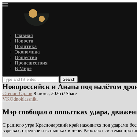
Главная
Новости
Политика
Экономика
Общество
Происшествия
В Мире
Search
Новороссийск и Анапа под налётом дро
Степан Орлов
8 июня, 2026
0
Share
VK
Odnoklassniki
Мэр сообщил о попытках удара, движен
С раннего утра Краснодарский край находится под ударами бе
взрывах, стрельбе и вспышках в небе. Работают системы прот