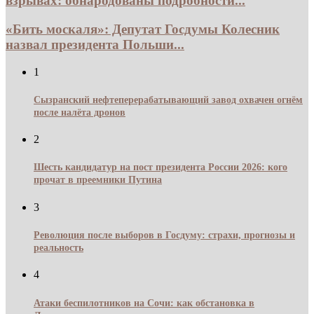
взрывах: обнародованы подробности...
«Бить москаля»: Депутат Госдумы Колесник
назвал президента Польши...
1
Сызранский нефтеперерабатывающий завод охвачен огнём
после налёта дронов
2
Шесть кандидатур на пост президента России 2026: кого
прочат в преемники Путина
3
Революция после выборов в Госдуму: страхи, прогнозы и
реальность
4
Атаки беспилотников на Сочи: как обстановка в