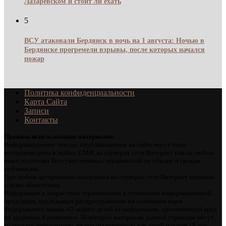
Лазаревском и стоит ли ехать
5
ВСУ атаковали Бердянск в ночь на 1 августа: Ночью в
Бердянске прогремели взрывы, после которых начался
пожар
Политика конфиденциальности
Карта Сайта
Записи
Контакты
Правила использования материалов:
Информационные тексты, опубликованные на сайте могут быть
воспроизведены в любых СМИ, на серверах сети Интернет или на любых
иных носителях без существенных ограничений по объему и срокам
публикации.
При любом цитировании материалов на серверах сети Интернет активная
ссылка обязательна.
Информация о возрастных ограничениях в отношении информационной
продукции, подлежащая распространению на основании норм
Федерального закона «О защите детей от информации, причиняющей вред
их здоровью и развитию». Некоторые материалы данной страницы могут
содержать информацию, не предназначенную для детей младше 18 лет.