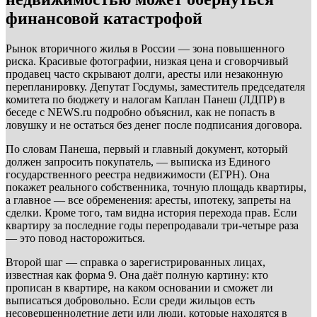
финансовой катастрофой
Рынок вторичного жилья в России — зона повышенного
риска. Красивые фотографии, низкая цена и сговорчивый
продавец часто скрывают долги, аресты или незаконную
перепланировку. Депутат Госдумы, заместитель председателя
комитета по бюджету и налогам Каплан Панеш (ЛДПР) в
беседе с NEWS.ru подробно объяснил, как не попасть в
ловушку и не остаться без денег после подписания договора.
По словам Панеша, первый и главный документ, который
должен запросить покупатель, — выписка из Единого
государственного реестра недвижимости (ЕГРН). Она
покажет реального собственника, точную площадь квартиры,
а главное — все обременения: аресты, ипотеку, запреты на
сделки. Кроме того, там видна история перехода прав. Если
квартиру за последние годы перепродавали три-четыре раза
— это повод насторожиться.
Второй шаг — справка о зарегистрированных лицах,
известная как форма 9. Она даёт полную картину: кто
прописан в квартире, на каком основании и сможет ли
выписаться добровольно. Если среди жильцов есть
несовершеннолетние дети или люди, которые находятся в