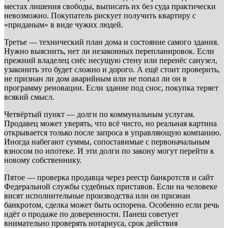
местах лишения свободы, выписать их без суда практически
невозможно. Покупатель рискует получить квартиру с
«приданым» в виде чужих людей.
Третье — технический план дома и состояние самого здания.
Нужно выяснить, нет ли незаконных перепланировок. Если
прежний владелец снёс несущую стену или перенёс санузел,
узаконить это будет сложно и дорого. А ещё стоит проверить,
не признан ли дом аварийным или не попал ли он в
программу реновации. Если здание под снос, покупка теряет
всякий смысл.
Четвёртый пункт — долги по коммунальным услугам.
Продавец может уверять, что всё чисто, но реальная картина
открывается только после запроса в управляющую компанию.
Иногда набегают суммы, сопоставимые с первоначальным
взносом по ипотеке. И эти долги по закону могут перейти к
новому собственнику.
Пятое — проверка продавца через реестр банкротств и сайт
Федеральной службы судебных приставов. Если на человеке
висят исполнительные производства или он признан
банкротом, сделка может быть оспорена. Особенно если речь
идёт о продаже по доверенности. Панеш советует
внимательно проверять нотариуса, срок действия