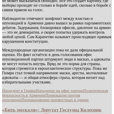
не может высказаться свободно. Всё это создаёт картину, где
выборы проходят не столько в борьбе идей, сколько в борьбе с
самим правом на голос.
Наблюдатели отмечают: конфликт между властью и
оппозицией в Армении давно вышел за рамки парламентских
дебатов. Задержания, блокировки офисов, давление на армию
— это не демократия, а скорее попытка удержать контроль
любой ценой. Сам Карапетян называет происходящее прямым
нарушением конституции.
Международные организации пока не дали официальной
оценки. Но факт остаётся: в день голосования офис
оппозиционной партии штурмуют люди в масках, а адвокаты
не могут попасть внутрь. Вряд ли это норма для страны,
которая стремится в евроатлантические структуры. Пока же
Гюмри стал точкой напряжения: маски, аресты, молчаливые
адвокаты — и общая атмосфера страха, которая витает над
избирательными участками.
Инцидент в Гюмри
Нападение на офис партии
Политическая
безопасность в Армении
Провокация против
оппозиции
Проникновение неизвестных в здание
«Бить москаля»: Депутат Госдумы Колесник