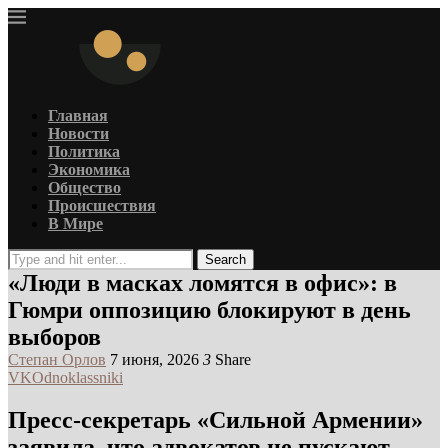
Главная
Новости
Политика
Экономика
Общество
Происшествия
В Мире
Search
«Люди в масках ломятся в офис»: в
Гюмри оппозицию блокируют в день
выборов
Степан Орлов
7 июня, 2026
3
Share
VK
Odnoklassniki
Пресс-секретарь «Сильной Армении»
заявила, что адвокатов не пускают