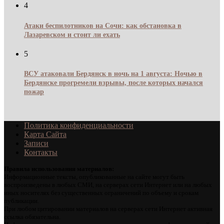
4
Атаки беспилотников на Сочи: как обстановка в
Лазаревском и стоит ли ехать
5
ВСУ атаковали Бердянск в ночь на 1 августа: Ночью в
Бердянске прогремели взрывы, после которых начался
пожар
Политика конфиденциальности
Карта Сайта
Записи
Контакты
Правила использования материалов:
Информационные тексты, опубликованные на сайте могут быть
воспроизведены в любых СМИ, на серверах сети Интернет или на любых
иных носителях без существенных ограничений по объему и срокам
публикации.
При любом цитировании материалов на серверах сети Интернет активная
ссылка обязательна.