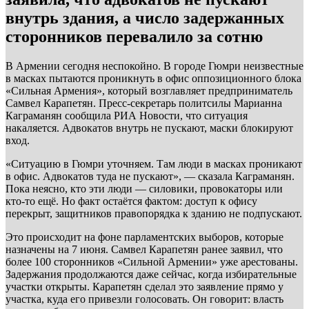
внутрь здания, а число задержанных
сторонников перевалило за сотню
В Армении сегодня неспокойно. В городе Гюмри неизвестные
в масках пытаются проникнуть в офис оппозиционного блока
«Сильная Армения», который возглавляет предприниматель
Самвел Карапетян. Пресс-секретарь политсилы Марианна
Каграманян сообщила РИА Новости, что ситуация
накаляется. Адвокатов внутрь не пускают, маски блокируют
вход.
«Ситуацию в Гюмри уточняем. Там люди в масках проникают
в офис. Адвокатов туда не пускают», — сказала Каграманян.
Пока неясно, кто эти люди — силовики, провокаторы или
кто‑то ещё. Но факт остаётся фактом: доступ к офису
перекрыт, защитников правопорядка к зданию не подпускают.
Это происходит на фоне парламентских выборов, которые
назначены на 7 июня. Самвел Карапетян ранее заявил, что
более 100 сторонников «Сильной Армении» уже арестованы.
Задержания продолжаются даже сейчас, когда избирательные
участки открыты. Карапетян сделал это заявление прямо у
участка, куда его привезли голосовать. Он говорит: власть