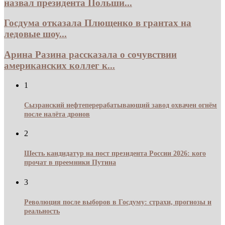
назвал президента Польши...
Госдума отказала Плющенко в грантах на
ледовые шоу...
Арина Разина рассказала о сочувствии
американских коллег к...
1
Сызранский нефтеперерабатывающий завод охвачен огнём
после налёта дронов
2
Шесть кандидатур на пост президента России 2026: кого
прочат в преемники Путина
3
Революция после выборов в Госдуму: страхи, прогнозы и
реальность