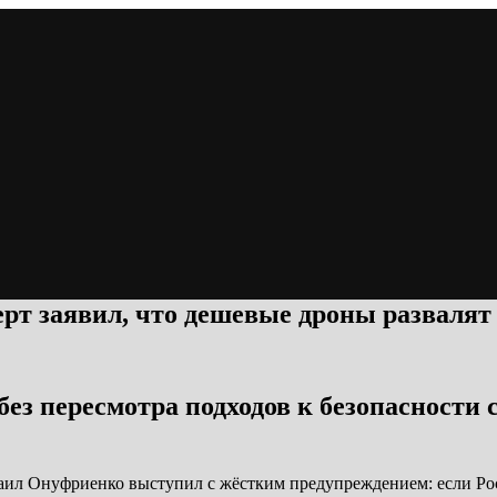
рт заявил, что дешевые дроны развалят
з пересмотра подходов к безопасности ст
хаил Онуфриенко выступил с жёстким предупреждением: если Ро