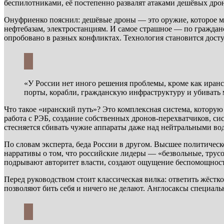
беспилотниками, её постепенно развалят атаками дешёвых дрон
Онуфриенко пояснил: дешёвые дроны — это оружие, которое мож
нефтебазам, электростанциям. И самое страшное — по граждан
опробовано в разных конфликтах. Технология становится дос
«У России нет иного решения проблемы, кроме как иранс
порты, корабли, гражданскую инфраструктуру и убивать
Что такое «иранский путь»? Это комплексная система, котору
работа с РЭБ, создание собственных дронов-перехватчиков, си
стесняется сбивать чужие аппараты даже над нейтральными вода
По словам эксперта, беда России в другом. Высшее политическ
нарративы о том, что российские лидеры — «безвольные, тру
подрывают авторитет власти, создают ощущение беспомощнос
Перед руководством стоит классическая вилка: ответить жёстк
позволяют бить себя и ничего не делают. Англосаксы специаль