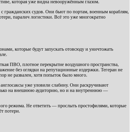
ктиве, которая уже видна невооружённым глазом.
, с гражданских судов. Они бьют по портам, военным кораблям,
тери, паралич логистики. Всё это уже многократно
онами, которые будут запускать отовсюду и уничтожать
але.
сткая ПВО, плотное перекрытие воздушного пространства,
ажение без оглядки на репутационные издержки. Тегеран не
пор не развален, хотя попыток было много.
А англосаксы уже уловили слабину. Они раскручивают
олько на внешнюю аудиторию, но и на внутреннюю —
вного режима. Не ответить — прослыть простофилями, которые
ёт потери.