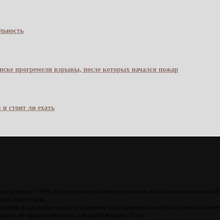
льность
янске прогремели взрывы, после которых начался пожар
 и стоит ли ехать
ны в любых СМИ, на серверах сети Интернет или на любых иных носителях б
лка обязательна.
кции, подлежащая распространению на основании норм Федерального закона
цию, не предназначенную для детей младше 18 лет.