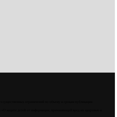
ез существенных ограничений по объему и срокам публикации.
 «О защите детей от информации, причиняющей вред их здоровью и