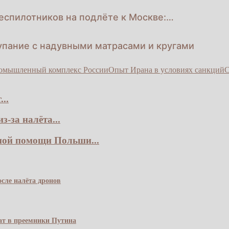
еспилотников на подлёте к Москве:…
упание с надувными матрасами и кругами
омышленный комплекс России
Опыт Ирана в условиях санкций
С
..
-за налёта...
ной помощи Польши...
сле налёта дронов
чат в преемники Путина