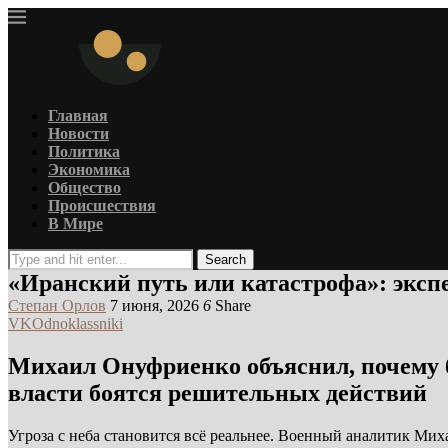
Главная
Новости
Политика
Экономика
Общество
Происшествия
В Мире
Search
«Иранский путь или катастрофа»: экспе
Степан Орлов
7 июня, 2026
6
Share
VK
Odnoklassniki
Михаил Онуфриенко объяснил, почему бе
власти боятся решительных действий
Угроза с неба становится всё реальнее. Военный аналитик Ми