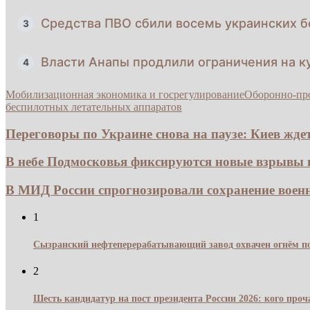
Средства ПВО сбили восемь украинских б
3
Власти Анапы продлили ограничения на к
4
Мобилизационная экономика и госрегулирование
Оборонно-пр
беспилотных летательных аппаратов
Переговоры по Украине снова на паузе: Киев ждет.
В небе Подмосковья фиксируются новые взрывы из
В МИД России спрогнозировали сохранение воен
1
Сызранский нефтеперерабатывающий завод охвачен огнём по
2
Шесть кандидатур на пост президента России 2026: кого про