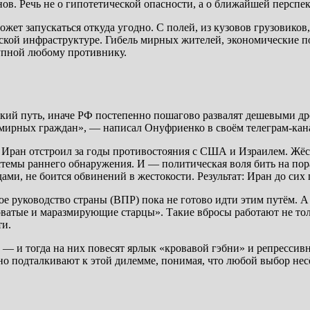
ов. Речь не о гипотетической опасности, а о ближайшей перспе
ет запускаться откуда угодно. С полей, из кузовов грузовиков
ской инфраструктуре. Гибель мирных жителей, экономические по
тупной любому противнику.
кий путь, иначе РФ постепенно пошагово развалят дешевыми др
 мирных граждан», — написал Онуфриенко в своём телеграм-кан
ю Иран отстроил за годы противостояния с США и Израилем. Жё
стемы раннего обнаружения. И — политическая воля бить на пор
ми, не боится обвинений в жестокости. Результат: Иран до сих 
ое руководство страны (ВПР) пока не готово идти этим путём. 
соватые и маразмирующие старцы». Такие вбросы работают не т
ти.
о — и тогда на них повесят ярлык «кровавой гэбни» и репресси
но подталкивают к этой дилемме, понимая, что любой выбор нес