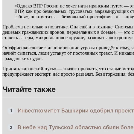
«Однако ВПР России не хочет идти иранским путем — эт
ВПР, как про безвольных, трусоватых, маразмирующих ст
гэбня», не ответить — безвольный простофиля…» — под
Проблема не только в политике. Она ещё и в технике. Системы
дешёвых гражданских дронов, переделанных в боевые, — это с
ставить лазеры, микроволновое оружие, развивать электронную 
Онуфриенко считает: игнорирование угрозы приведёт к тому, ч
начнёт сыпаться, люди устанут от постоянных тревог. И никаки
гражданских судов.
Принять «иранский путь» — значит признать, что старые методы
предупреждает эксперт, нас просто развалят. Без вторжения, б
Читайте также
Инвесткомитет Башкирии одобрил проект
1
В небе над Тульской областью сбили боле
2