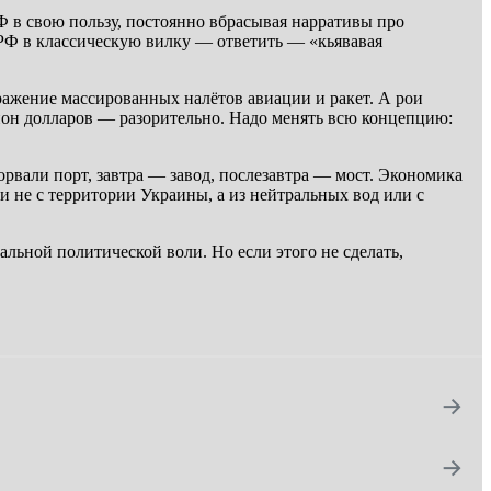
 в свою пользу, постоянно вбрасывая нарративы про
 РФ в классическую вилку — ответить — «кьявавая
тражение массированных налётов авиации и ракет. А рои
ион долларов — разорительно. Надо менять всю концепцию:
орвали порт, завтра — завод, послезавтра — мост. Экономика
и не с территории Украины, а из нейтральных вод или с
альной политической воли. Но если этого не сделать,
→
→