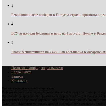
3
Революция после выборов в Госдуму: страхи, прогнозы и реа
4
ВСУ атаковали Бердянск в ночь на 1 августа: Ночью в Берд
5
Атаки беспилотников на Сочи: как обстановка в Лазаревском
Политика конфиденциальности
Карта Сайта
Записи
Контакты
Правила использования материалов:
Информационные тексты, опубликованные на сайте могут быть воспроизведе
При любом цитировании материалов на серверах сети Интернет активная ссы
Информация о возрастных ограничениях в отношении информационной проду
развитию». Некоторые материалы данной страницы могут содержать информа