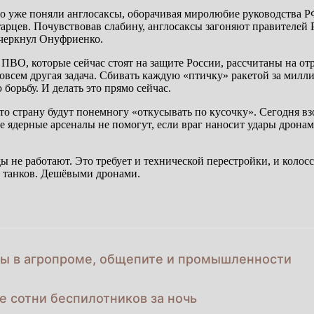
о уже поняли англосаксы, оборачивая миролюбие руководства РФ
арцев. Почувствовав слабину, англосаксы загоняют правителей
черкнул Онуфриенко.
 ПВО, которые сейчас стоят на защите России, рассчитаны на о
овсем другая задача. Сбивать каждую «птичку» ракетой за милл
борьбу. И делать это прямо сейчас.
то страну будут понемногу «откусывать по кусочку». Сегодня вз
е ядерные арсеналы не помогут, если враг наносит удары дронам
 не работают. Это требует и технической перестройки, и колосс
ез танков. Дешёвыми дронами.
ы в агропроме, общепите и промышленности
е сотни беспилотников за ночь