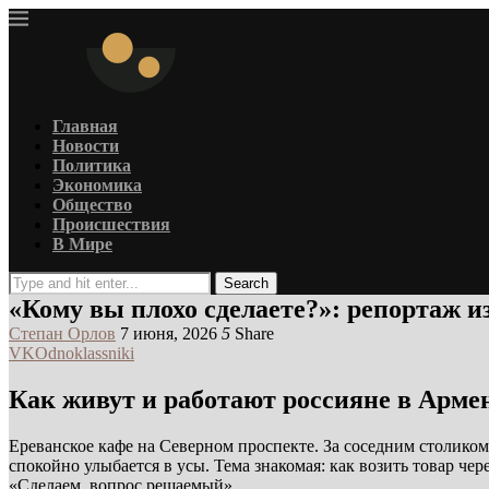
Главная
Новости
Политика
Экономика
Общество
Происшествия
В Мире
Search
«Кому вы плохо сделаете?»: репортаж из
Степан Орлов
7 июня, 2026
5
Share
VK
Odnoklassniki
Как живут и работают россияне в Армен
Ереванское кафе на Северном проспекте. За соседним столико
спокойно улыбается в усы. Тема знакомая: как возить товар чер
«Сделаем, вопрос решаемый».