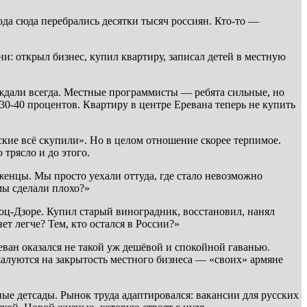
ода сюда перебрались десятки тысяч россиян. Кто-то —
ни: открыл бизнес, купил квартиру, записал детей в местную
ждали всегда. Местные программисты — ребята сильные, но
30-40 процентов. Квартиру в центре Еревана теперь не купить
ские всё скупили». Но в целом отношение скорее терпимое.
трясло и до этого.
женцы. Мы просто уехали оттуда, где стало невозможно
мы сделали плохо?»
ц-Дзоре. Купил старый виноградник, восстановил, нанял
ет легче? Тем, кто остался в России?»
еван оказался не такой уж дешёвой и спокойной гаванью.
алуются на закрытость местного бизнеса — «своих» армяне
ные детсады. Рынок труда адаптировался: вакансии для русских