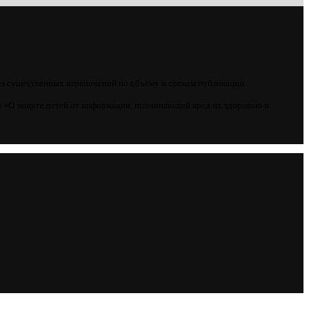
ез существенных ограничений по объему и срокам публикации.
 «О защите детей от информации, причиняющей вред их здоровью и