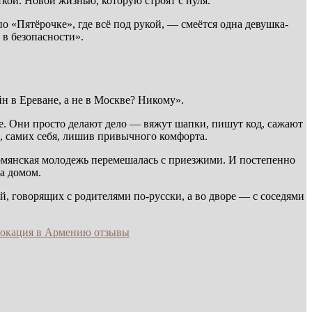
кой. Новой жизнью, которую строят с нуля.
о «Пятёрочке», где всё под рукой, — смеётся одна девушка-
 в безопасности».
йн в Ереване, а не в Москве? Никому».
де. Они просто делают дело — вяжут шапки, пишут код, сажают
о, самих себя, лишив привычного комфорта.
рмянская молодежь перемешалась с приезжими. И постепенно
ла домом.
ей, говорящих с родителями по-русски, а во дворе — с соседями
локация в Армению отзывы