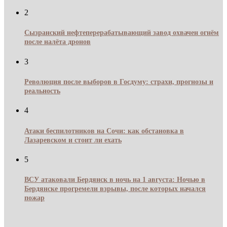
2
Сызранский нефтеперерабатывающий завод охвачен огнём
после налёта дронов
3
Революция после выборов в Госдуму: страхи, прогнозы и
реальность
4
Атаки беспилотников на Сочи: как обстановка в
Лазаревском и стоит ли ехать
5
ВСУ атаковали Бердянск в ночь на 1 августа: Ночью в
Бердянске прогремели взрывы, после которых начался
пожар