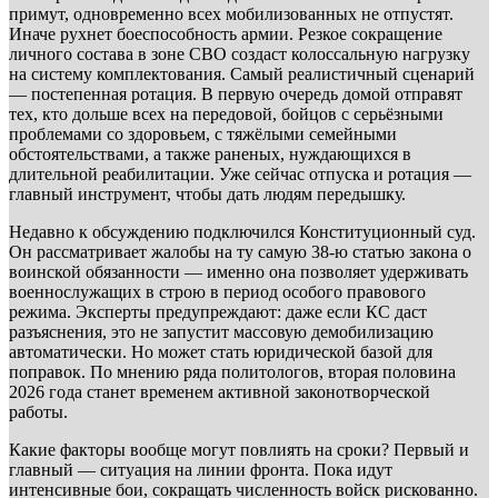
примут, одновременно всех мобилизованных не отпустят.
Иначе рухнет боеспособность армии. Резкое сокращение
личного состава в зоне СВО создаст колоссальную нагрузку
на систему комплектования. Самый реалистичный сценарий
— постепенная ротация. В первую очередь домой отправят
тех, кто дольше всех на передовой, бойцов с серьёзными
проблемами со здоровьем, с тяжёлыми семейными
обстоятельствами, а также раненых, нуждающихся в
длительной реабилитации. Уже сейчас отпуска и ротация —
главный инструмент, чтобы дать людям передышку.
Недавно к обсуждению подключился Конституционный суд.
Он рассматривает жалобы на ту самую 38-ю статью закона о
воинской обязанности — именно она позволяет удерживать
военнослужащих в строю в период особого правового
режима. Эксперты предупреждают: даже если КС даст
разъяснения, это не запустит массовую демобилизацию
автоматически. Но может стать юридической базой для
поправок. По мнению ряда политологов, вторая половина
2026 года станет временем активной законотворческой
работы.
Какие факторы вообще могут повлиять на сроки? Первый и
главный — ситуация на линии фронта. Пока идут
интенсивные бои, сокращать численность войск рискованно.