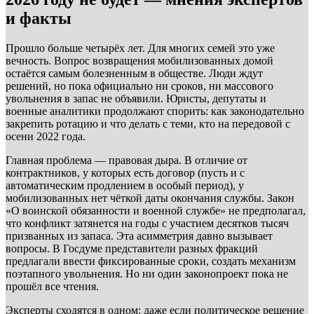
и факты
Прошло больше четырёх лет. Для многих семей это уже
вечность. Вопрос возвращения мобилизованных домой
остаётся самым болезненным в обществе. Люди ждут
решений, но пока официально ни сроков, ни массового
увольнения в запас не объявили. Юристы, депутаты и
военные аналитики продолжают спорить: как законодательно
закрепить ротацию и что делать с теми, кто на передовой с
осени 2022 года.
Главная проблема — правовая дыра. В отличие от
контрактников, у которых есть договор (пусть и с
автоматическим продлением в особый период), у
мобилизованных нет чёткой даты окончания службы. Закон
«О воинской обязанности и военной службе» не предполагал,
что конфликт затянется на годы с участием десятков тысяч
призванных из запаса. Эта асимметрия давно вызывает
вопросы. В Госдуме представители разных фракций
предлагали ввести фиксированные сроки, создать механизм
поэтапного увольнения. Но ни один законопроект пока не
прошёл все чтения.
Эксперты сходятся в одном: даже если политическое решение