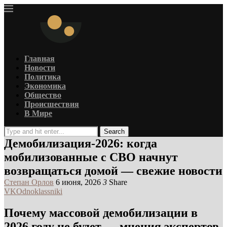
Главная
Новости
Политика
Экономика
Общество
Происшествия
В Мире
Search
Демобилизация-2026: когда
мобилизованные с СВО начнут
возвращаться домой — свежие новости
Степан Орлов
6 июня, 2026
3
Share
VK
Odnoklassniki
Почему массовой демобилизации в
2026 году не будет — мнения экспертов