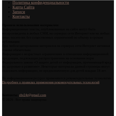
Политика конфиденциальности
Карта Сайта
Записи
Контакты
Правила использования материалов:
Информационные тексты, опубликованные на сайте могут быть
воспроизведены в любых СМИ, на серверах сети Интернет или на любых
иных носителях без существенных ограничений по объему и срокам
публикации.
При любом цитировании материалов на серверах сети Интернет активная
ссылка обязательна.
Информация о возрастных ограничениях в отношении информационной
продукции, подлежащая распространению на основании норм
Федерального закона «О защите детей от информации, причиняющей вред
их здоровью и развитию». Некоторые материалы данной страницы могут
содержать информацию, не предназначенную для детей младше 18 лет.
На информационном ресурсе применяются рекомендательные технологии.
Подробнее о правилах применения рекомендательных технологий
.
Контакты:
zbr24r@gmail.com
©
2026 . Все права защищены.