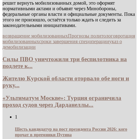
решит вернуть мобилизованных домой, это оформят
нормативными актами и объявят через Минобороны,
федеральные органы власти и официальные документы. Пока
этого не произошло, остаётся только ждать и следить за
законодательными инициативами.
возвращение мобилизованных
Прогнозы политологов
ротация
мобилизованных
сроки завершения спецоперации
указ о
демобилизации
Силы ПВО уничтожили три беспилотника на
подлете к...
Жителю Курской области оторвало обе ноги и
руку...
«Ультиматум Москве»: Турция ограничила
проход судов через Дарданеллы...
1
Шесть кандидатур на пост президента России 2026: кого
прочат в преемники Путина