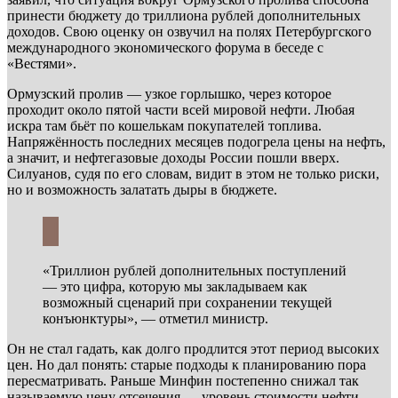
принести бюджету до триллиона рублей дополнительных
доходов. Свою оценку он озвучил на полях Петербургского
международного экономического форума в беседе с
«Вестями».
Ормузский пролив — узкое горлышко, через которое
проходит около пятой части всей мировой нефти. Любая
искра там бьёт по кошелькам покупателей топлива.
Напряжённость последних месяцев подогрела цены на нефть,
а значит, и нефтегазовые доходы России пошли вверх.
Силуанов, судя по его словам, видит в этом не только риски,
но и возможность залатать дыры в бюджете.
«Триллион рублей дополнительных поступлений
— это цифра, которую мы закладываем как
возможный сценарий при сохранении текущей
конъюнктуры», — отметил министр.
Он не стал гадать, как долго продлится этот период высоких
цен. Но дал понять: старые подходы к планированию пора
пересматривать. Раньше Минфин постепенно снижал так
называемую цену отсечения — уровень стоимости нефти,