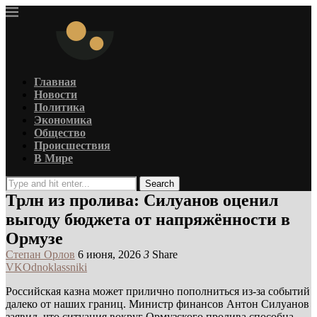
Главная
Новости
Политика
Экономика
Общество
Происшествия
В Мире
Search
Трлн из пролива: Силуанов оценил
выгоду бюджета от напряжённости в
Ормузе
Степан Орлов
6 июня, 2026
3
Share
VK
Odnoklassniki
Российская казна может прилично пополниться из-за событий
далеко от наших границ. Министр финансов Антон Силуанов
заявил, что ситуация вокруг Ормузского пролива способна