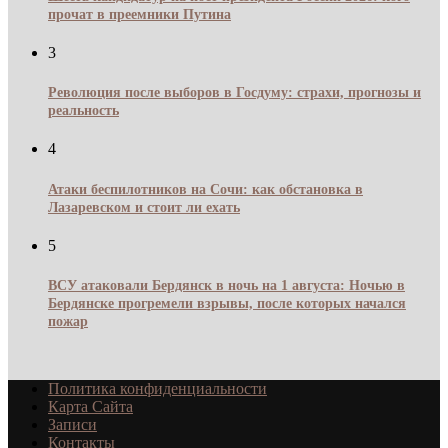
прочат в преемники Путина
3
Революция после выборов в Госдуму: страхи, прогнозы и
реальность
4
Атаки беспилотников на Сочи: как обстановка в
Лазаревском и стоит ли ехать
5
ВСУ атаковали Бердянск в ночь на 1 августа: Ночью в
Бердянске прогремели взрывы, после которых начался
пожар
Политика конфиденциальности
Карта Сайта
Записи
Контакты