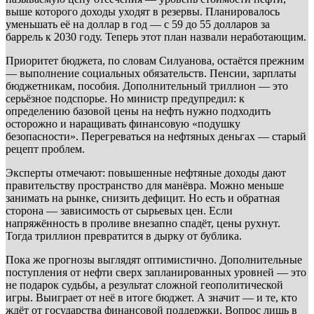
выше которого доходы уходят в резервы. Планировалось
уменьшать её на доллар в год — с 59 до 55 долларов за
баррель к 2030 году. Теперь этот план назвали неработающим.
Приоритет бюджета, по словам Силуанова, остаётся прежним
— выполнение социальных обязательств. Пенсии, зарплаты
бюджетникам, пособия. Дополнительный триллион — это
серьёзное подспорье. Но министр предупредил: к
определению базовой цены на нефть нужно подходить
осторожно и наращивать финансовую «подушку
безопасности». Перегреваться на нефтяных деньгах — старый
рецепт проблем.
Эксперты отмечают: повышенные нефтяные доходы дают
правительству пространство для манёвра. Можно меньше
занимать на рынке, снизить дефицит. Но есть и обратная
сторона — зависимость от сырьевых цен. Если
напряжённость в проливе внезапно спадёт, цены рухнут.
Тогда триллион превратится в дырку от бублика.
Пока же прогнозы выглядят оптимистично. Дополнительные
поступления от нефти сверх запланированных уровней — это
не подарок судьбы, а результат сложной геополитической
игры. Выиграет от неё в итоге бюджет. А значит — и те, кто
ждёт от государства финансовой поддержки. Вопрос лишь в