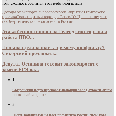
том, сколько продлится этот нефтяной штиль.
Доходы от экспорта энергоресурсов
Закрытие Ормузского
пролива
Транспортный коридор Север-Юг
Цены на нефть и
газ
Энергетическая безопасность России
Атака беспилотников на Геленджик: сирены и
работа ПВО...
Польша сделала шаг к прямому конфликту?
Сикорский предложил...
Депутат Останина готовит законопроект о
замене ЕГЭ на...
1
Сызранский нефтеперерабатывающий завод охвачен огнём
после налёта дронов
2
Шесть кандидатур на пост президента России 2026: кого