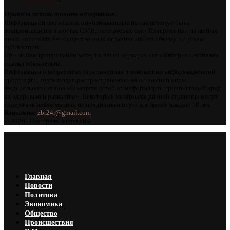
Правила использования материалов:
Информационные тексты, опубликованные на сайте могут быть
воспроизведены в любых СМИ, на серверах сети Интернет или на любых
иных носителях без существенных ограничений по объему и срокам
публикации.
При любом цитировании материалов на серверах сети Интернет активная
ссылка обязательна.
Информация о возрастных ограничениях в отношении информационной
продукции, подлежащая распространению на основании норм
Федерального закона «О защите детей от информации, причиняющей вред
их здоровью и развитию». Некоторые материалы данной страницы могут
содержать информацию, не предназначенную для детей младше 18 лет.
Контакты:
zbr24r@gmail.com
©
2026 . Все права защищены.
Главная
Новости
Политика
Экономика
Общество
Происшествия