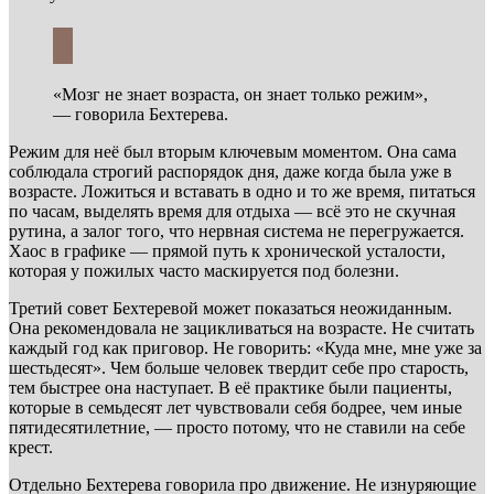
«Мозг не знает возраста, он знает только режим»,
— говорила Бехтерева.
Режим для неё был вторым ключевым моментом. Она сама
соблюдала строгий распорядок дня, даже когда была уже в
возрасте. Ложиться и вставать в одно и то же время, питаться
по часам, выделять время для отдыха — всё это не скучная
рутина, а залог того, что нервная система не перегружается.
Хаос в графике — прямой путь к хронической усталости,
которая у пожилых часто маскируется под болезни.
Третий совет Бехтеревой может показаться неожиданным.
Она рекомендовала не зацикливаться на возрасте. Не считать
каждый год как приговор. Не говорить: «Куда мне, мне уже за
шестьдесят». Чем больше человек твердит себе про старость,
тем быстрее она наступает. В её практике были пациенты,
которые в семьдесят лет чувствовали себя бодрее, чем иные
пятидесятилетние, — просто потому, что не ставили на себе
крест.
Отдельно Бехтерева говорила про движение. Не изнуряющие