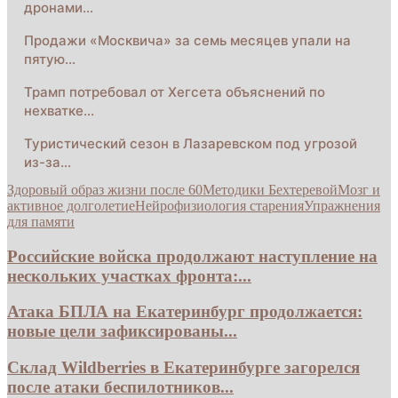
дронами…
Продажи «Москвича» за семь месяцев упали на
пятую…
Трамп потребовал от Хегсета объяснений по
нехватке…
Туристический сезон в Лазаревском под угрозой
из-за…
Здоровый образ жизни после 60
Методики Бехтеревой
Мозг и
активное долголетие
Нейрофизиология старения
Упражнения
для памяти
Российские войска продолжают наступление на
нескольких участках фронта:...
Атака БПЛА на Екатеринбург продолжается:
новые цели зафиксированы...
Склад Wildberries в Екатеринбурге загорелся
после атаки беспилотников...