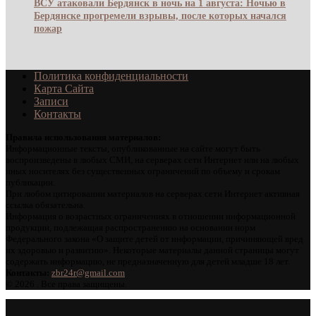
ВСУ атаковали Бердянск в ночь на 1 августа: Ночью в
Бердянске прогремели взрывы, после которых начался
пожар
Политика конфиденциальности
Карта Сайта
Записи
Контакты
Правила использования материалов:
Информационные тексты, опубликованные на сайте могут быть
воспроизведены в любых СМИ, на серверах сети Интернет или на любых
иных носителях без существенных ограничений по объему и срокам
публикации.
При любом цитировании материалов на серверах сети Интернет активная
ссылка обязательна.
Информация о возрастных ограничениях в отношении информационной
продукции, подлежащая распространению на основании норм
Федерального закона «О защите детей от информации, причиняющей вред
их здоровью и развитию». Некоторые материалы данной страницы могут
содержать информацию, не предназначенную для детей младше 18 лет.
Контакты:
zbr24r@gmail.com
©
2026 . Все права защищены.