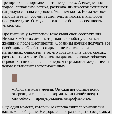
тренировки в спортзале — это не для всех. А ежедневная
ходьба, лёгкая гимнастика, растяжка. Физическая активность
напрямую связана с кровоснабжением мозга. Когда человек
мало двигается, сосуды теряют эластичность, и кислород
поступает хуже. Отсюда — головные боли, рассеянность,
упадок сил.
Про питание у Бехтеревой тоже были свои соображения.
Никаких жёстких диет, которыми так любят увлекаться
женщины после шестидесяти. Организм должен получать всё
необходимое. Особенно жиры — не трансжиры из
магазинных сладостей, а те, что содержатся в рыбе, орехах,
растительном масле. Они нужны для миелиновых оболочек
нервов. Без них сигналы по нервам передаются медленнее, и
человек становится заторможенным.
«Голодать мозгу нельзя. Он сжигает больше всего
энергии, и если его не кормить, он начнёт поедать
сам себя», — предупреждала нейрофизиолог.
Ещё один момент, который Бехтерева считала критически
важным — общение. Не формальные разговоры с соседями, а