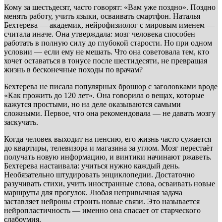
Кому за шестьдесят, часто говорят: «Вам уже поздно». Поздно
менять работу, учить языки, осваивать смартфон. Наталья
Бехтерева — академик, нейрофизиолог с мировым именем —
считала иначе. Она утверждала: мозг человека способен
работать в полную силу до глубокой старости. Но при одном
условии — если ему не мешать. Что она советовала тем, кто
хочет оставаться в тонусе после шестидесяти, не превращая
жизнь в бесконечные походы по врачам?
Бехтерева не писала популярных брошюр с заголовками вроде
«Как прожить до 120 лет». Она говорила о вещах, которые
кажутся простыми, но на деле оказываются самыми
сложными. Первое, что она рекомендовала — не давать мозгу
заскучать.
Когда человек выходит на пенсию, его жизнь часто сужается
до квартиры, телевизора и магазина за углом. Мозг перестаёт
получать новую информацию, и винтики начинают ржаветь.
Бехтерева настаивала: учиться нужно каждый день.
Необязательно штудировать энциклопедии. Достаточно
разучивать стихи, учить иностранные слова, осваивать новые
маршруты для прогулок. Любая непривычная задача
заставляет нейроны строить новые связи. Это называется
нейропластичность — именно она спасает от старческого
слабоумия.