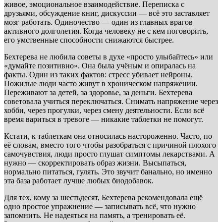
живое, эмоциональное взаимодействие. Переписка с
друзьями, обсуждение книг, дискуссии — всё это заставляет
мозг работать. Одиночество — один из главных врагов
активного долголетия. Когда человеку не с кем поговорить,
его умственные способности снижаются быстрее.
Бехтерева не любила советы в духе «просто улыбайтесь» или
«думайте позитивно». Она была учёным и опиралась на
факты. Один из таких фактов: стресс убивает нейроны.
Пожилые люди часто живут в хроническом напряжении.
Переживают за детей, за здоровье, за деньги. Бехтерева
советовала учиться переключаться. Снимать напряжение через
хобби, через прогулки, через смену деятельности. Если всё
время вариться в тревоге — никакие таблетки не помогут.
Кстати, к таблеткам она относилась настороженно. Часто, по
её словам, вместо того чтобы разобраться с причиной плохого
самочувствия, люди просто глушат симптомы лекарствами. А
нужно — скорректировать образ жизни. Высыпаться,
нормально питаться, гулять. Это звучит банально, но именно
эта база работает лучше любых биодобавок.
Для тех, кому за шестьдесят, Бехтерева рекомендовала ещё
одно простое упражнение — записывать всё, что нужно
запомнить. Не надеяться на память, а тренировать её.