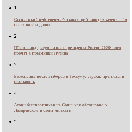
1
Сызранский нефтеперерабатывающий завод охвачен огнём
после налёта дронов
2
Шесть кандидатур на пост президента России 2026: кого
прочат в преемники Путина
3
Революция после выборов в Госдуму: страхи, прогнозы и
реальность
4
Атаки беспилотников на Сочи: как обстановка в
Лазаревском и стоит ли ехать
5