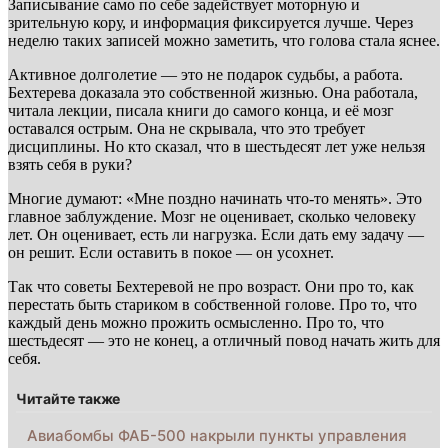
Записывание само по себе задействует моторную и
зрительную кору, и информация фиксируется лучше. Через
неделю таких записей можно заметить, что голова стала яснее.
Активное долголетие — это не подарок судьбы, а работа.
Бехтерева доказала это собственной жизнью. Она работала,
читала лекции, писала книги до самого конца, и её мозг
оставался острым. Она не скрывала, что это требует
дисциплины. Но кто сказал, что в шестьдесят лет уже нельзя
взять себя в руки?
Многие думают: «Мне поздно начинать что-то менять». Это
главное заблуждение. Мозг не оценивает, сколько человеку
лет. Он оценивает, есть ли нагрузка. Если дать ему задачу —
он решит. Если оставить в покое — он усохнет.
Так что советы Бехтеревой не про возраст. Они про то, как
перестать быть стариком в собственной голове. Про то, что
каждый день можно прожить осмысленно. Про то, что
шестьдесят — это не конец, а отличный повод начать жить для
себя.
Читайте также
Авиабомбы ФАБ-500 накрыли пункты управления